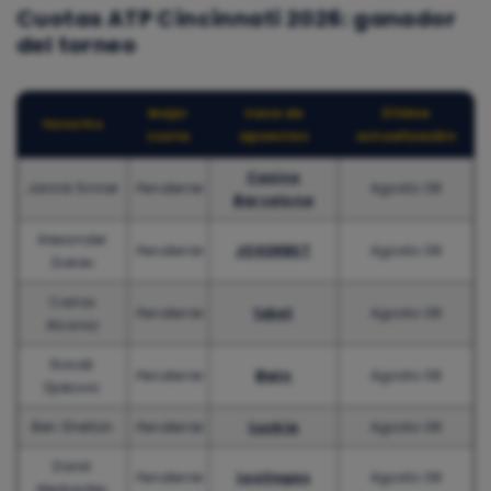
Cuotas ATP Cincinnati 2026: ganador
del torneo
Mejor
Casa de
Última
Favorito
cuota
apuestas
actualización
Casino
Jannik Sinner
Pendiente
Agosto 08
Barcelona
Alexander
Pendiente
JOKERBET
Agosto 08
Zverev
Carlos
Pendiente
1xbet
Agosto 08
Alcaraz
Novak
Pendiente
Bwin
Agosto 08
Djokovic
Ben Shelton
Pendiente
Luckia
Agosto 08
Daniil
Pendiente
LeoVegas
Agosto 08
Medvedev