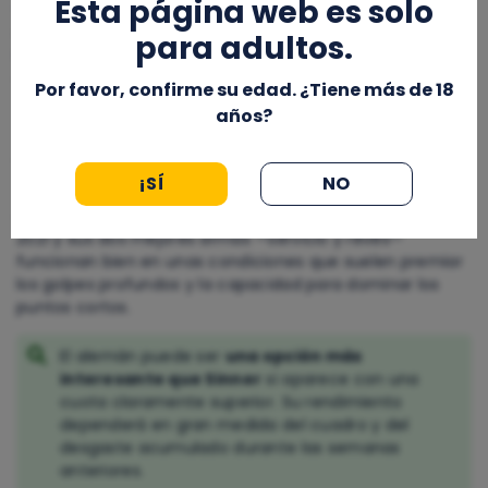
Esta página web es solo
también con más tiempo para recuperarse del esfuerzo
realizado en Wimbledon. Su cuota será probablemente
para adultos.
la más baja del mercado, por lo que habrá que valorar si
ofrece suficiente margen.
Por favor, confirme su edad. ¿Tiene más de 18
años?
Alexander Zverev
¡SÍ
NO
Zverev ocupa el
número dos del ranking
y ya sabe lo
que es ganar en Cincinnati. Se proclamó campeón en
2021 y sus dos mejores armas —servicio y revés—
funcionan bien en unas condiciones que suelen premiar
los golpes profundos y la capacidad para dominar los
puntos cortos.
El alemán puede ser
una opción más
interesante que Sinner
si aparece con una
cuota claramente superior. Su rendimiento
dependerá en gran medida del cuadro y del
desgaste acumulado durante las semanas
anteriores.