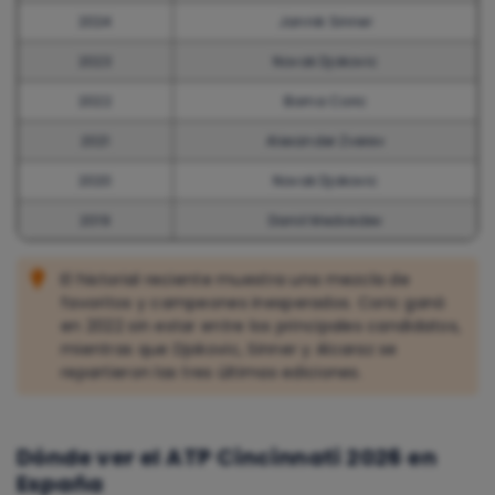
2024
Jannik Sinner
2023
Novak Djokovic
2022
Borna Coric
2021
Alexander Zverev
2020
Novak Djokovic
2019
Daniil Medvedev
El historial reciente muestra una mezcla de
favoritos y campeones inesperados. Coric ganó
en 2022 sin estar entre los principales candidatos,
mientras que Djokovic, Sinner y Alcaraz se
repartieron las tres últimas ediciones.
Dónde ver el ATP Cincinnati 2026 en
España