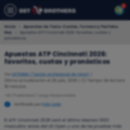
Inicio
»
Apuestas de Tenis: Cuotas, Torneos y Partidos
Hoy
»
Apuestas ATP Cincinnati 2026: favoritos, cuotas y
pronósticos
Apuestas ATP Cincinnati 2026:
favoritos, cuotas y pronósticos
Por
LBTENNIS (Tipster profesional de tenis)
|
Última actualización el 26 julio, 2026
⏲️ Tiempo de lectura:
18 minutos
+18 / Publicidad / Juego Responsable
Verificado por
Inés Ledo
El ATP Cincinnati 2026 será el último Masters 1000
masculino antes del US Open y una de las pruebas más