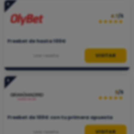
8
4.7
/5
Freebet de hasta 100€
VISITAR
Leer reseña
9
5
/5
Freebet de 100€ con tu primera apuesta
VISITAR
Leer reseña