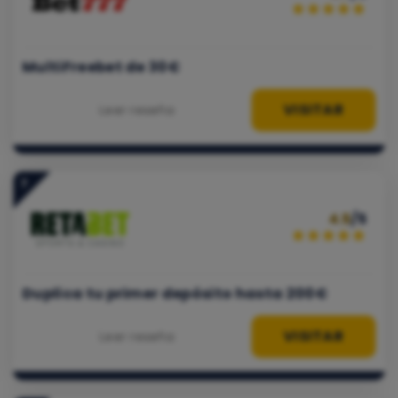
MultiFreebet de 30€
VISITAR
Leer reseña
7
4.5
/5
Duplica tu primer depósito hasta 200€
VISITAR
Leer reseña