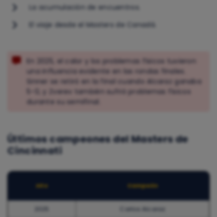
La acumulación de encuentros.
El viaje desde el Masters de Canadá.
En 2025, el calor y los problemas físicos tuvieron
una influencia evidente en las rondas finales.
Sinner se retiró en la final cuando Alcaraz ganaba
5-0, y Zverev también sufrió problemas físicos
durante su semifinal.
Últimos campeones del Masters de
Cincinnati
Año
Campeón
2025
Carlos Alcaraz