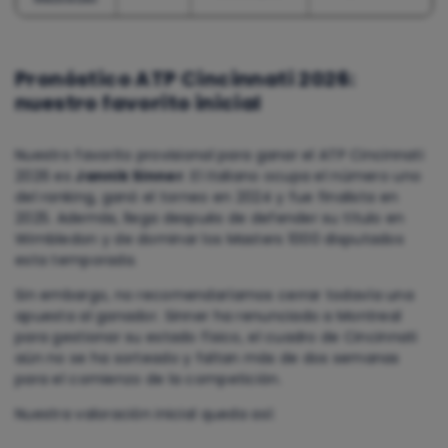
Pronóstico ATP Cincinnati 2026:
nuestro favorito inicial
Nuestro favorito provisional para ganar el ATP Cincinnati
2026 es
Jannik Sinner
. El italiano ocupa el número uno
del ranking, ganó el torneo en 2024 y fue finalista en
2025. Además, llega después de defender su título en
Wimbledon y de dominar los Masters 1000 disputados
esta temporada.
Sin embargo, no recomendaríamos cerrar todavía una
apuesta al ganador. Sinner ha renunciado a Montreal
para gestionar su estado físico, el cuadro de Cincinnati
aún no se ha sorteado y faltan más de dos semanas
para el comienzo de la competición.
Nuestra valoración inicial queda así: