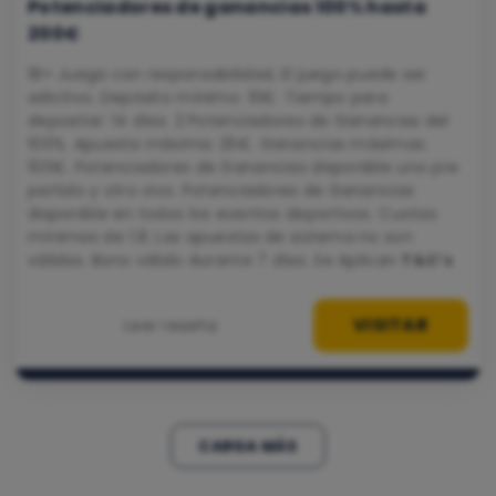
Potenciadores de ganancias 100% hasta
200€
18+ Juega con responsabilidad, El juego puede ser
adictivo. Depósito mínimo: 10€. Tiempo para
depositar: 14 días. 2 Potenciadores de Ganancias del
100%. Apuesta máxima: 25€. Ganancias máximas:
100€. Potenciadores de Ganancias disponible uno pre
partido y otro vivo. Potenciadores de Ganancias
disponible en todos los eventos deportivos. Cuotas
mínimas de 1.8. Las apuestas de sistema no son
válidas. Bono válido durante 7 días. Se Aplican
T&C’s
VISITAR
Leer reseña
CARGA MÁS