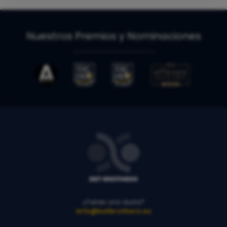
Nuestros Premios y Nominaciones
¿Tienes una duda?
info@betbrothers.es