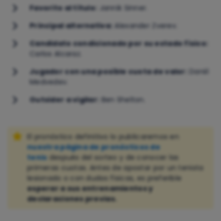
Favorito al título:
Jannik Sinner.
Principal alternativa:
Alexander Zverev.
Candidato condicionado por su estado físico:
Carlos Alcaraz.
Jugador con una posible cuota de valor:
Daniil
Medvedev.
Outsider a vigilar:
Ben Shelton.
El pronóstico definitivo lo publicaremos en
nuestra página de pronósticos de
tenis
después del sorteo y de conocer las
primeras cuotas. Antes de apostar por un tenista
lesionado o con dudas físicas, es preferible
esperar a sus entrenamientos y
declaraciones previas.