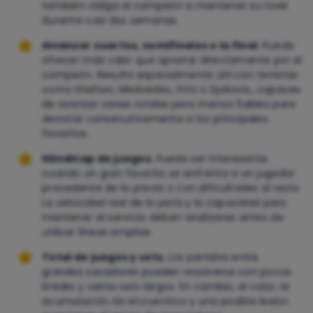
también obliga al campeón a mantener su nivel
durante casi dos semanas.
Alcanzar cuartos, semifinales o la final.
Puede
ofrecer más valor que apostar directamente por el
campeón. Resulta especialmente útil con tenistas
como Shelton, Medvedev, Fritz o Djokovic, capaces
de avanzar varias rondas pero menos fiables para
derrotar consecutivamente a los principales
favoritos.
Hándicap de juegos.
Puede ser interesante
cuando un gran favorito se enfrenta a un jugador
procedente de la previa o con dificultades al resto.
La velocidad real de la pista y la capacidad para
mantener el servicio deben analizarse antes de
utilizar líneas amplias.
Total de juegos y sets.
Los partidos entre
grandes sacadores pueden resolverse con pocos
breaks y varios sets largos. En cambio, el calor, la
acumulación de encuentros y una posible lesión