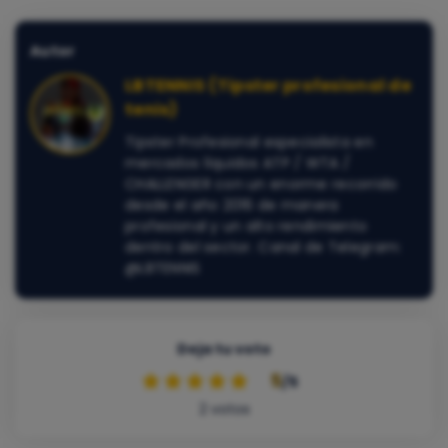
Autor
LBTENNIS (Tipster profesional de
tenis)
Tipster Profesional especialista en
mercados líquidos ATP / WTA /
CHALLENGER con un enorme recorrido
desde el año 2016 de manera
profesional y un alto rendimiento
dentro del sector. Canal de Telegram:
@LBTENNIS
Deja tu voto
5
/5
2
votos