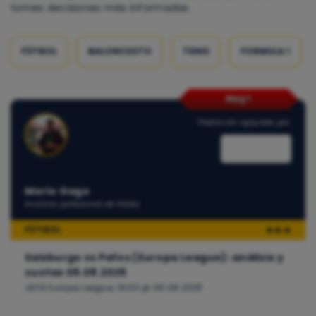
tomes decisiones más informadas.
FÚTBOL
BALONCESTO
TENIS
FORMULA 1
Hoy!
Predicción apoyada por:
Mario Gago
Analista profesional de fútbol
FÚTBOL
🔥🔥🔥
Salzburgo vs Pafos (Europa League): análisis y
cuotas 06.08.2026
UEFA Europa League, 19:00 @ 06.08.2026