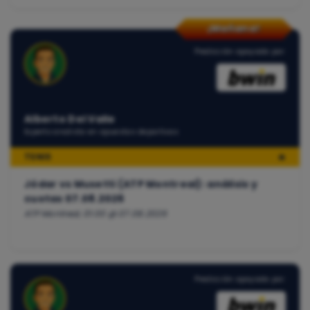
¡Mañana!
Predicción apoyada por:
Alberto Del Valle
Experto analista en apuestas deportivas
TENIS
🔥
Jódar vs Musetti (ATP Montreal): análisis y
cuotas 07.08.2026
ATP Montreal, 01:00 @ 07.08.2026
Predicción apoyada por: