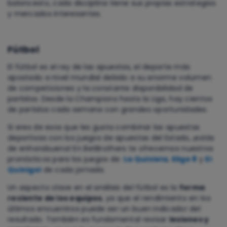
baloncesto, cada disciplina tiene sus propias estrategias
y mercados interesantes.
Fútbol
El fútbol es el rey de las apuestas, el deporte más
apostado a nivel mundial debido a su enorme volumen
de competiciones y la constante disponibilidad de
partidos. Desde la Champions hasta la Liga, hay cientos
de partidos cada semana con grandes oportunidades.
Si eres de esos que les gusta combinar las apuestas
deportivas con los juegos de apuestas del Estado, ¡estás
de enhorabuena! En BetBrothers te ofrecemos nuestros
pronósticos para los juegos de:
La Quiniela
,
Elige 8
y
El
Quinigol
de cada jornada.
Un aspecto clave en el análisis del fútbol es la
forma
reciente de los equipos
, ya que el rendimiento en los
últimos encuentros puede ser un buen indicador del
resultado. También es fundamental revisar
lesiones y