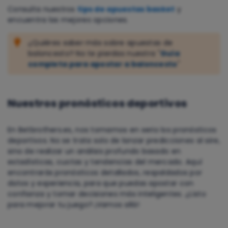
Consulta nuestros
tips de apuestas basket
y
encuentra las mejores opciones.
¿Quiéres saber más sobre apuestas de
baloncesto? No te pierdas nuestra "
Guía
completa para apostar a baloncesto
"
Nuestros pronósticos deportivos
En Betbrothers.es, nos tomamos en serio los pronósticos
deportivos. No se trata solo de lanzar predicciones al aire,
sino de realizar un análisis profundo basado en
estadísticas, cuotas y tendencias del mercado. Aquí
encontrarás pronósticos detallados, respaldados por
datos y experiencia, para que puedas apostar con
confianza y tomar decisiones más inteligentes. ¿Listo
para mejorar tu juego? ¡Vamos allá!