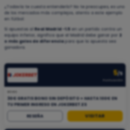
¿Todavía te cuesta entenderlo? No te preocupes, es uno
de los mercados más complejos, atento a este ejemplo
en fútbol:
Si apuestas al
Real Madrid -1.5
en un partido contra un
equipo inferior, significa que el Madrid debe ganar por
2
o más goles de diferencia
para que la apuesta sea
ganadora.
5
/5
Puntuación
BONO
30€ GRATIS BONO SIN DEPÓSITO + HASTA 100€ EN
TU PRIMER INGRESO EN JOKERBET.ES
VISITAR
RESEÑA