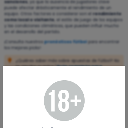
sanciones
, ya que la ausencia de jugadores clave
puede afectar drásticamente el rendimiento de un
equipo. Otros factores a considerar son el
rendimiento
como local o visitante
, el estilo de juego de los equipos
y las condiciones climáticas, que pueden influir mucho
en el desarrollo del partido.
¡Consulta nuestros
pronósticos fútbol
para encontrar
los mejores picks!
¿Quiéres saber más sobre apuestas de fútbol? No
te pierdas nuestra "
Guía completa para
apostar a fútbol
"
Tenis
Con torneos todo el año y mercados como ganador del
set o total de juegos, el tenis ofrece grandes opciones
para apostar. Es un deporte muy interesante para los
apostadores porque se juega durante todo el año con