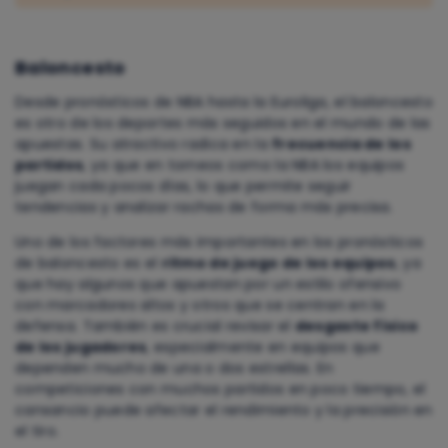
Baloncesto
Desde pronósticos de NBA hasta la Euroliga, el baloncesto
es otro de los deportes más seguidos en el mundo de las
apuestas. Su atractivo radica en la
frecuencia de los
partidos
, ya que en torneos como la NBA los equipos
juegan cada pocos días, lo que permite seguir
tendencias y analizar rachas de forma más precisa.
Uno de los factores más importantes en los pronósticos
de baloncesto es el
ritmo de juego de los equipos
, ya
que hay algunos que apuestan por un estilo ofensivo
con marcadores altos y otros que se centran en la
defensa. También es crucial revisar el
desgaste físico
de los jugadores
, especialmente en equipos que
dependen mucho de una o dos estrellas. En
competiciones con muchos partidos en poco tiempo, el
cansancio puede afectar el rendimiento y la precisión en
el tiro.