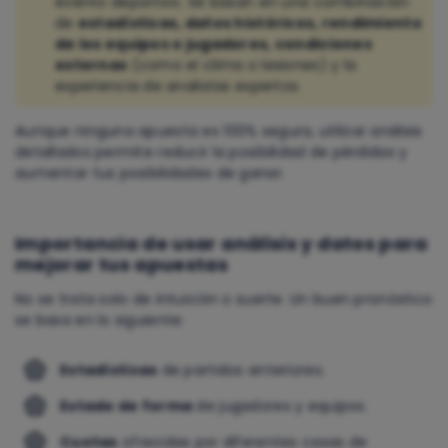
evento deportivo. Se basan en una combinación
de
estadísticas, datos históricos, rendimiento
de los equipos o jugadores, condiciones
externas
(como el clima o lesiones) y la
experiencia de analistas expertos.
Aunque ninguna apuesta es 100% segura, utilizar análisis
detallados permite reducir la posibilidad de pérdidas y
aumentar tus posibilidades de ganar.
Importancia de usar análisis y datos para
mejorar tus apuestas
No se trata solo de intuición o suerte. Un buen pronóstico
se basa en lo siguiente:
Estadísticas
de partidos anteriores.
Estado de forma
de jugadores y equipos.
Cuotas
ofrecidas por diferentes casas de