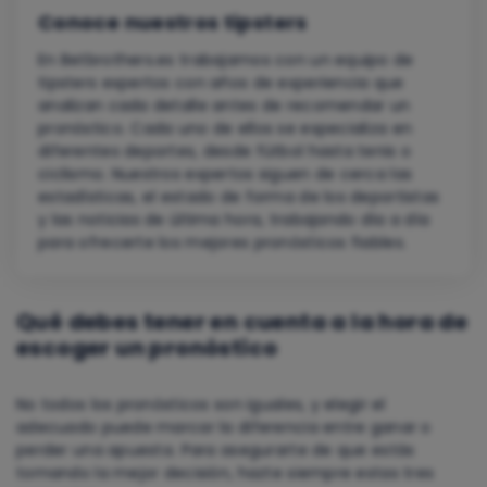
Conoce nuestros tipsters
En Betbrothers.es trabajamos con un equipo de
tipsters expertos con años de experiencia que
analizan cada detalle antes de recomendar un
pronóstico. Cada uno de ellos se especializa en
diferentes deportes, desde fútbol hasta tenis o
ciclismo. Nuestros expertos siguen de cerca las
estadísticas, el estado de forma de los deportistas
y las noticias de última hora, trabajando día a día
para ofrecerte los mejores pronósticos fiables.
Qué debes tener en cuenta a la hora de
escoger un pronóstico
No todos los pronósticos son iguales, y elegir el
adecuado puede marcar la diferencia entre ganar o
perder una apuesta. Para asegurarte de que estás
tomando la mejor decisión, hazte siempre estas tres