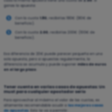
casa la misma apuesta tiene una cuota de
2.00
. Si
ganas la apuesta:
Con la cuota
1.80
, recibirías 180€ (80€ de
beneficio).
Con la cuota
2.00
, recibirías 200€ (100€ de
beneficio).
Esa diferencia de 20€ puede parecer pequeña en una
sola apuesta, pero si apuestas regularmente, la
diferencia se acumula y puede suponer
miles de euros
en el largo plazo
.
Tener cuenta en varias casas de apuestas: Un
must para cualquier apostador serio
Para aprovechar al máximo el valor de las cuotas, es
altamente recomendable acudir a
las mejores casas
de apuestas
. Esto te va a permitir: