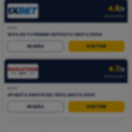
4.8
/5
Puntuación
BONO
100% DE TU PRIMER DEPÓSITO HASTA 300€
VISITAR
RESEÑA
4.7
/5
Puntuación
BONO
APUESTA GRATIS DEL 100% HASTA 200€
VISITAR
RESEÑA