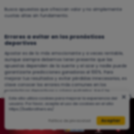
Busca apuestas que ofrezcan valor y no simplemente
cuotas altas sin fundamento.
Errores a evitar en los pronósticos
deportivos
Apostar es de lo más emocionante y a veces rentable,
aunque siempre debemos tener presente que las
apuestas dependen de la suerte y el azar y nadie puede
garantizarte predicciones ganadoras al 100%. Para
mejorar tus resultados y evitar pérdidas innecesarias, es
clave conocer los errores más comunes en los
pronósticos deportivos y cómo evitarlos. Aquí te
dejamos los fallos más frecuentes y consejos para que
Este sitio utiliza cookies para mejorar la experiencia del
no caigas en ellos:
usuario. Por favor, acepte el uso de cookies en el sitio
https://betbrothers.es/
Apostar sin análisis
: Confiar en la intuición o en
Aceptar
Política de privacidad
corazonadas sin revisar estadísticas y datos es un
error grave. Siempre revisa el rendimiento de los