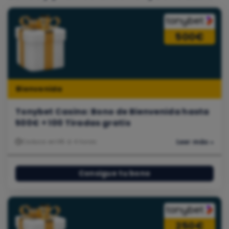
500€
Bienvenida
Tonybet Casino: Bono de Bienvenida hasta
500€ + 100 Tiradas gratis
Caduca en
145 d. 4 horas
Leer más »
Consigue tu bono
250€