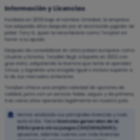
Información y Licencias
Fundada en 2003 bajo el nombre Omnibet, la empresa
fue adquirida años después por el reconocido jugador de
póker Tony G, quien la renombraría como Tonybet en
honor a su apodo.
Después de consolidarse en otros países europeos como
Lituania y Estonia, TonyBet llegó a España en 2022 con
gran éxito, adquiriendo la licencia que tenía el operador
Circus, y logrando una acogida igual o incluso superior a
la de sus mercados anteriores.
Tonybet ofrece una amplia variedad de opciones de
calidad, junto con un servicio fiable, seguro y de primera,
tras varios años operando legalmente en nuestro país.
Hemos analizado sus principales licencias y todo
está al día. Tiene
licencias generales de la
DGOJ para otros juegos (GO/2014/006 )
y
apuestas. Además cuenta con más licencias