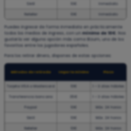
Skrill
10€
Inmediato
Neteller
10€
Inmediato
Puedes ingresar de forma inmediata en prácticamente
todos los medios de ingreso, con un
mínimo de 10€
. Nos
gustaría ver alguna opción más como Bizum, uno de los
favoritos entre los jugadores españoles.
Para los retirar dinero, dispones de estas opciones:
Métodos de retirada
Importe mínimo
Plazo
Tarjeta VISA o Mastercard
10€
1 – 3 días hábiles
Transferencia bancaria
35€
1 – 3 días hábiles
Paypal
10€
Máx. 24 horas
Skrill
10€
Máx. 24 horas
Neteller
10€
Máx. 24 horas