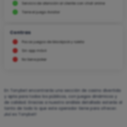
Servicio de atención al cliente con chat online
Tiene el juego Aviator
Contras
Pocos juegos de blackjack y ruleta
Sin app móvil
No tiene poker
En Tonybet encontrarás una sección de casino divertida
y apta para todos los públicos, con juegos dinámicos y
de calidad. Gracias a nuestro análisis detallado estarás al
tanto de todo lo que este operador tiene para ofrecer.
¡Así es Tonybet!