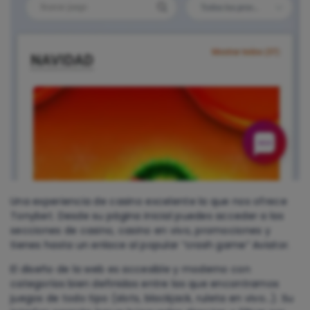
Una experiencia de casino excelente la que nos ofrece
Tonybet. Desde su página inicial puedes acceder a las
secciones de casino, casino en vivo, promociones y
tienes hasta un enlace al popular “crash game” Aviator.
El diseño de la web es accesible y moderno con
categorías bien definidas entre las que encontramos
juegos de todo tipo (slots, blackjack, ruleta en vivo…). Su