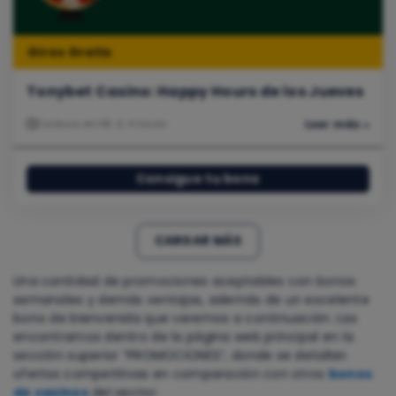
Giros Gratis
Tonybet Casino: Happy Hours de los Jueves
Caduca en
145 d. 4 horas
Leer más »
Consigue tu bono
CARGAR MÁS
Una cantidad de promociones aceptables con bonos
semanales y demás ventajas, además de un excelente
bono de bienvenida que veremos a continuación. Las
encontramos dentro de la página web principal en la
sección superior “PRO
MOCIONES”, donde se detallan
ofertas competitivas en comparación con otros
bon
os
de casinos
del sector.