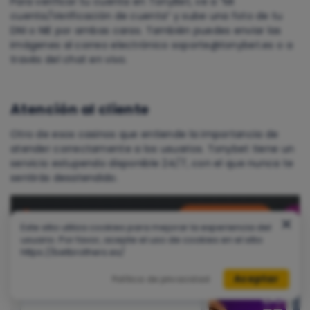
Para verificar tu cuenta en TonyBet, ve a “Mi
cuenta/Verificación de cuenta” y sube una foto de tu
DNI o NIE por ambas caras. También puedes enviar las
imágenes al correo electrónico soporte@tonybet.es o a
través del chat en vivo.
Atención al cliente
Otro de esos casinos que entiende la importancia de
atender correctamente a los usuarios. Tonybet tiene un
servicio estupendo disponible 24/7, con el que nunca te
sentirás desatendido.
Este sitio utiliza cookies para mejorar la experiencia del
usuario. Por favor, acepte el uso de cookies en el sitio
https://betbrothers.es/
Aceptar
Política de privacidad