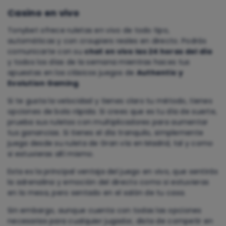
Casino en vivo
Tonybet ofrece ruletas en vivo de todo tipo,
automáticas y con croupiers reales en directo. Podrás
comunicarte con su
chat en vivo las 24 horas del día
y todos los días de la semana mientras haces tus
apuestas en los clásicos juegos de
Authentic y
Evolution Gaming
.
Si te gusta la velocidad y tienes claro tu método, tienes
opciones de bola rápida. Si crees que es tu día de suerte,
prueba sus ruletas con multiplicadores para aumentar
tus ganancias. Si tienes el día tranquilo, simplemente
juega desde su ruleta de Gran vía en Madrid, tal y como
si estuvieras allí mismo.
Esta es la principal ventaja del juego en vivo, que sentirás
la adrenalina y emoción del directo como si estuvieras
en la mesa, pero sentado en el salón de tu casa.
Sin embargo, aunque cuenta con todas las opciones
necesarias para cualquier jugador, dista de competir en