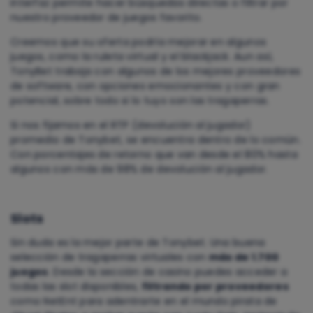
interfaz permite hacer búsquedas directas o filtrar por
nuestro proveedor de juegos favorito.
Creemos que su oferta podría mejorar en algunos
juegos, como la ruleta virtual y el blackjack. Aun así,
TonyBet trabaja con algunos de los mejores proveedores
de software, con opciones emocionantes y con gran
potencial, sobre todo si lo tuyo son las tragaperras.
Si nos fijamos en el RTP (devolución al jugador)
promedio de Tonybet, se encuentra dentro de lo común.
Con porcentajes de retorno que van desde el 80% hasta
algunos con más de 98% de devolución al jugador.
Slots
Sin duda es la mejor parte de Tonybet. Una buena
selección de tragaperras virtuales con
más de 1.700
juegos
. Desde la sección de casino puedes acceder a
todas las slot disponibles,
filtrando por proveedores
como NetEnt para adentrarte en el mundo pirata de