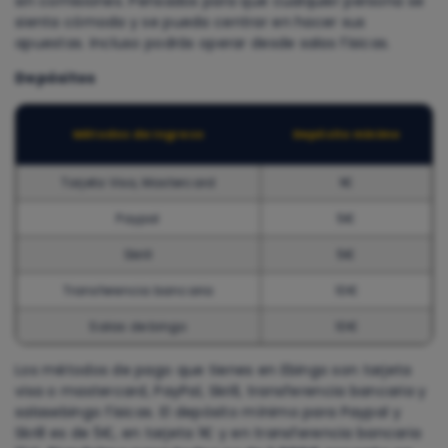
sin comisiones. Pensados para que cualquier persona se
sienta cómoda y se pueda centrar en hacer sus
apuestas. Incluso podrás operar desde salas físicas.
Depósitos
Métodos de Ingreso
Depósito minimo
Tarjeta Visa, Mastercard
1€
Paypal
5€
Skrill
5€
Transferencia bancaria
10€
Salas de bingo
10€
Los métodos de pago que tienes en Ebingo son tarjeta
visa o mastercard, PayPal, Skrill, transferencia bancaria y
salasebingo físicas. El depósito mínimo para Paypal y
Skrill es de 5€, en tarjeta 1€ y en transferencia bancaria