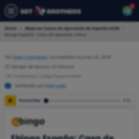
Inicio
»
Mejores Casas de Apuestas de España 2026
»
Ebingo España: Casa de apuestas online
Por
Gael Contreras
|
Actualizado el junio 24, 2026
⏲️ Tiempo de lectura: 13 minutos
+18 / Publicidad / Juego Responsable
Verificado por
Inés Ledo
Escuchar
5:32
Ebingo España: Casa de