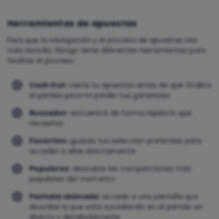
Herramientas de apuestas
Para que la navegación y el proceso de apuestas sea
más sencillo, Ebingo tiene diferentes herramientas para
facilitar el proceso:
Cash Out:
cierra tu apuestas antes de que finalice
el partido para no perder tus ganancias
Buscador:
encuentra de forma rápida lo que
necesitas
Favoritos:
guarda tus selección preferidas para
acceder a ellas directamente
Populares:
descubre las competiciones más
populares del momento
Pantalla animada:
accede a una pantalla que
describe lo que está sucediendo en el partido en
directo y detalladamente