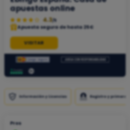
apuestas online
4.3
/5
Apuesta segura de hasta 25€
VISITAR
Información y Licencias
Registro y primeros
Pros