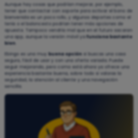
Aunque hay cosas que podrían mejorar, por ejemplo,
tener que contactar con soporte para activar el bono de
bienvenida es un poco rollo, y algunos deportes como el
tenis o el baloncesto podrían tener más opciones de
apuesta. Tampoco vendría mal que en el futuro sacaran
una app, aunque la versión móvil ya
funciona bastante
bien
.
Ebingo es una muy
buena opción
si buscas una casa
segura, fácil de usar y con una oferta variada. Puede
seguir mejorando, pero como está ahora ya ofrece una
experiencia bastante buena, sobre todo si valoras la
seguridad, la atención al cliente y una navegación
sencilla.