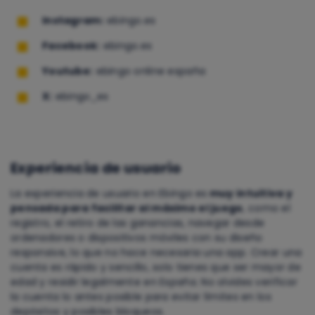
Instagram:
ebingo.es
Facebook:
ebingo.es
Youtube:
ebingo online españa
X:
ebingo_es
Experiencia de usuario
La experiencia de usuario en Ebingo es
muy intuitiva y
pensada para facilitar al máximo el juego
, como el
registro, el retiro de las ganancias, navegar desde
ordenadores o dispositivos móviles con su diseño
responsive, lo que no hace necesaria una app. Crear una
cuenta es rápido y sencillo, solo tienes que ser mayor de
edad y residir legalmente en España. No olvides verificar
la cuenta lo antes posible para evitar límites en los
depósitos y posibles bloqueos.