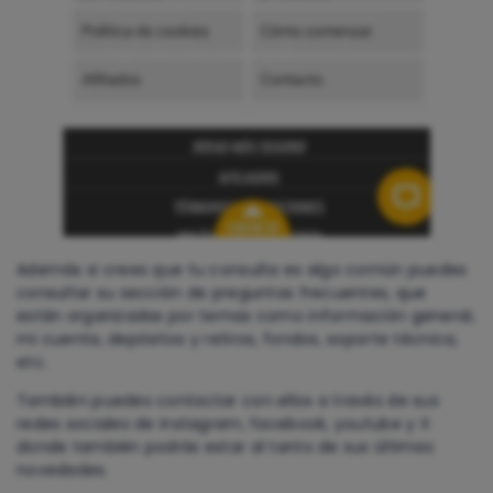
Además si crees que tu consulta es algo común puedes
consultar su sección de preguntas frecuentes, que
están organizadas por temas como información general,
mi cuenta, depósitos y retiros, fondos, soporte técnica,
etc.
También puedes contactar con ellos a través de sus
redes sociales de instagram, facebook, youtube y X
donde también podrás estar al tanto de sus últimas
novedades.