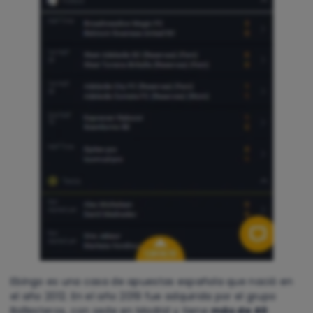
Ebingo es una casa de apuestas española que nació en
el año 2012. En el año 2019 fue adquirida por el grupo
Ballesteros, con sede en Madrid y tiene
más de 40