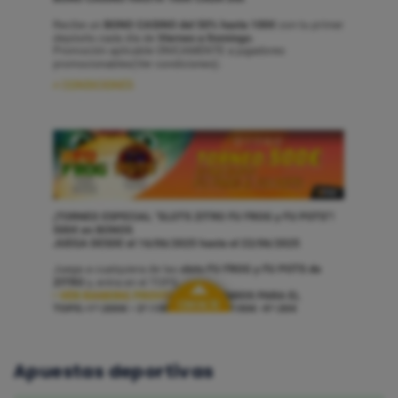
Apuestas deportivas