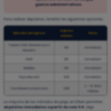
gastos administrativos
.
Para realizar depósitos, tendrás las siguientes opciones:
Ingreso
Métodos de ingreso
Plazo
mínimo
Tarjeta VISA, Mastercard o
5€
Inmediato
Maestro
Skrill
5€
Inmediato
Neteller
5€
Inmediato
Paysafecard
10€
Inmediato
2 – 10 días
Transferencia bancaria
20€
hábiles
La mayoría de los métodos de pago en Efbet permiten
depósitos inmediatos a partir de solo 5 €
, algo