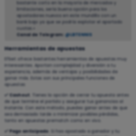
bastante corto en la mayoría de mercados y
limitaciones, sería buena opción para los
apostadores nuevos en este mundillo con un
bank bajo ya que se podría explotar el apartado
cuotas.»
Canal de Telegram:
@LBTENNIS
Herramientas de apuestas
Efbet ofrece bastantes herramientas de apuestas muy
interesantes. Aportan complejidad y diversión a tu
experiencia, además de ventajas y posibilidades de
ganar más. Estas son sus principales funciones de
apuestas:
✅ Cashout
. Tienes la opción de cerrar tu apuesta antes
de que termine el partido y asegurar tus ganancias al
instante. Con este método, puedes ganar antes de que
sea demasiado tarde o minimizar posibles pérdidas,
tanto en apuestas prematch como en vivo.
✅ Pago anticipado
. Si has apostado a ganador y tu