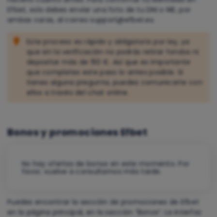
Efbet, solo debes enviar una foto de tu DNI o NIE, por
ambas caras, al correo support@efbet.es.
Este proceso es rápido y obligatorio por ley, ya
que sin la verificación no podrás retirar fondos ni
depositar más de 150 €. Así que es importante
que completes este paso lo antes posible. Si
tienes alguna pregunta, puedes comunicarte con
ellos a través del chat online.
Bonos y promociones Efbet
No hay ofertas de bonos en este momento. Por
favor, vuelve a consultarnos más tarde.
Puedes encontrar la sección de promociones de Efbet
en la página principal, en la sección “Bonos”. La interfaz