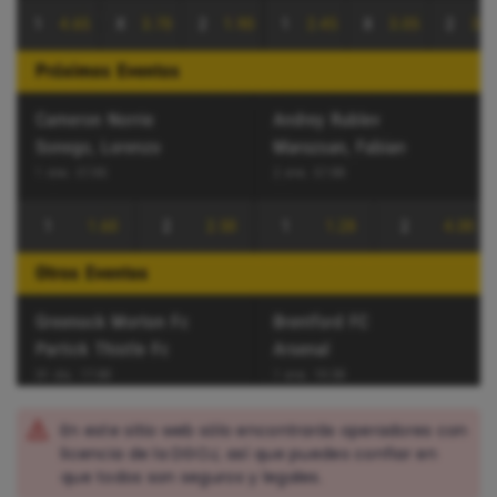
En este sitio web sólo encontrarás operadores con
licencia de la DGOJ, así que puedes confiar en
que todos son seguros y legales.