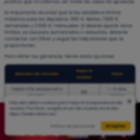
positivo que no solemos ver todas las casas de apuestas.
Es importante recordar que la ley establece límites
máximos para los depósitos: 600 € diarios, 1.500 €
semanales y 3.000 € mensuales. Si deseas ajustar estos
límites, ya sea para aumentarlos o reducirlos, deberás
contactar con Efbet y seguir las indicaciones que te
proporcionen.
Para retirar tus ganancias tienes estas opciones:
Importe
Métodos de retirada
Plazo
mínimo
Tarjeta VISA, Mastercard o
1 – 5 días
15€
Maestro
hábiles
Este sitio utiliza cookies para mejorar la experiencia del
Skrill
15€
Máx. 24 horas
usuario. Por favor, acepte el uso de cookies en el sitio
https://betbrothers.es/
Neteller
15€
Máx. 24 horas
Aceptar
Política de privacidad
2 – 10 días
Transferencia bancaria
125€
hábiles