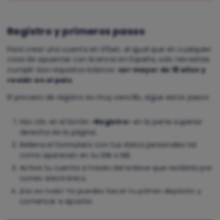
Registro y primeros pasos
Para crear una cuenta en Efbet, al igual que en cualquier
casa de apuestas con licencia en España, solo necesitas
cumplir dos requisitos básicos:
ser mayor de 18 años y
residir en el país
.
El proceso de registro es muy sencillo, sigue estos pasos:
Haz clic en el botón «
Registro
» en la parte superior
derecha de la página.
Rellena el formulario con tus datos personales tal
como aparecen en tu DNI o NIE.
Activa tu cuenta a través del enlace que recibirás por
correo electrónico.
¡Eso es todo! Ya puedes hacer tu primer depósito y
comenzar a apostar.