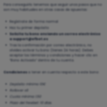
Para conseguirlo tenemos que seguir unos pasos que no
son muy habituales en otras casas de apuestas:
Regístrate de forma normal
Haz tu primer depósito
Solicita tu bono enviando un correo electrónico
a support@efbet.es
Tras la confirmación por correo electrónico, no
olvides activar tu bono (tienes 24 horas). Debes
aceptar los términos y condiciones y hacer clic en
“Bono Activado” dentro de tu cuenta.
Condiciones
a tener en cuenta respecto a este bono:
Depósito mínimo 10€
Rollover x6
Cuota mínima 1.50
Plazo del freebet: 10 días.