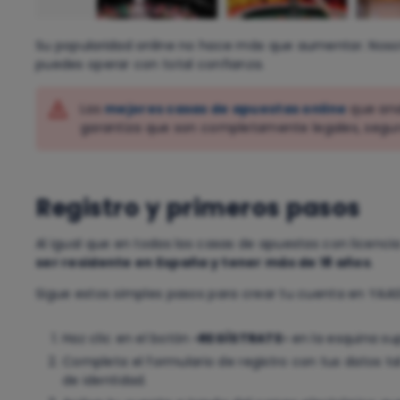
Su popularidad online no hace más que aumentar. Nosotr
puedes operar con total confianza.
Las
mejores casas de apuestas online
que ana
garantiza que son completamente legales, segur
Registro y primeros pasos
Al igual que en todas las casas de apuestas con licenci
ser residente en España y tener más de 18 años
.
Sigue estos simples pasos para crear tu cuenta en YAAS
Haz clic en el botón «
REGÍSTRATE
» en la esquina su
Completa el formulario de registro con tus datos t
de identidad.