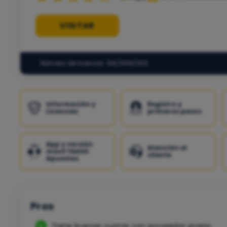
VISITAR
Número de licencia: GA/2014/002
Información y
Registro y
Licencias
primeros pasos
App y versión
Atención al
móvil YAASS
cliente
Apuestas
Pros
Tiene buenas cuotas con proveedor propio