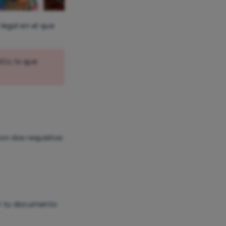
legal en el que
OJ, lo que
on dos requisitos:
ear tu documento