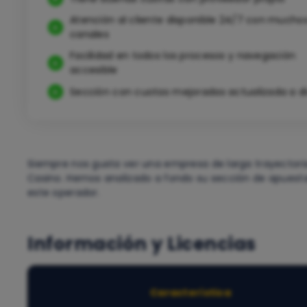
Atención al cliente disponible 24/7 con mucho
canales
Facilidad en todos los procesos y navegación
accesible
Sección con cuotas mejoradas actualizada a di
Siempre nos gusta ver una empresa de larga trayectori
Casino. Hemos analizado a fondo su sección de apuesta
este operador.
Información y Licencias
Característica