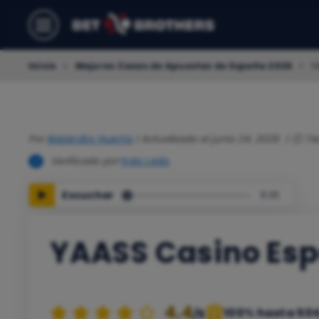
Inicio
»
Mejores Casas de Apuestas de España 2026
»
Y
Por
Alejandro Huerta
|
Actualizado el junio 24, 2026
⏲️ Ti
Verificado por
Inés Ledo
Escuchar
6:20
YAASS Casino Esp
4.4
100% hasta 50€ 
/5