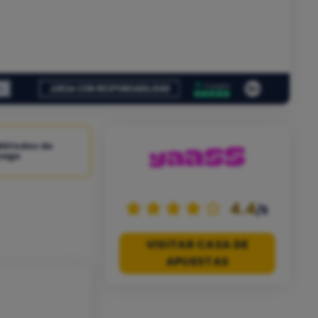
Métodos de
pago
4.4
/5
VISITAR CASA DE
APUESTAS