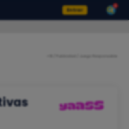
Entrar
+18 / Publicidad / Juego Responsable
tivas