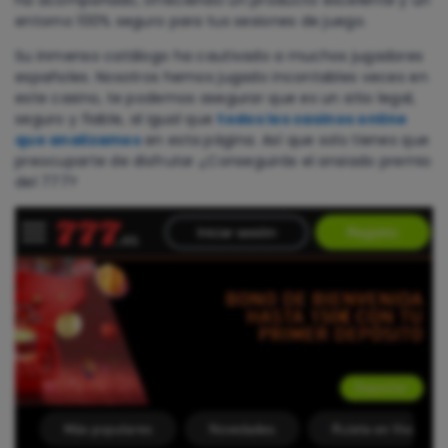
ha acompañado, ofreciendo un producto excelente y un
entorno 100% seguro para tus sesiones de juego.
Su inmenso catálogo ha cautivado a muchos jugadores
españoles. Nosotros hemos jugado incontables veces en
este casino, te podemos asegurar que es un sitio legal,
seguro y fiable, al igual que
todos los casinos online
que analizamos
en esta página. Así que solo tienes que
preocuparte de disfrutar ¿Conseguirás el ansiado premio
del 777?