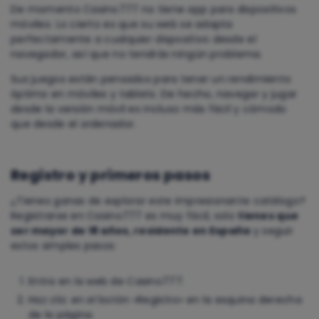
De momento Casino777 no tiene app para dispositivos
móviles. Lo cierto es que su web se adapta
perfectamente a cualquier dispositivo desde el
navegador, así que no tendrás ningún problema.
Sus juegos están pensados para tener un rendimiento
óptimo en móviles y tablets. De hecho, navegar y jugar
desde la versión móvil es incluso más fácil y cómodo
que desde el ordenador.
Registro y primeros pasos
¿Tienes ganas de explorar este impresionante catálogo?
Registrarse en Casino777 es muy fácil, solo
tienes que
ser mayor de 18 años, residente en España
y seguir
estos simples pasos:
Entra en la web de Casino777.
Haz clic en el botón «Registro» en la esquina derecha
de la página.