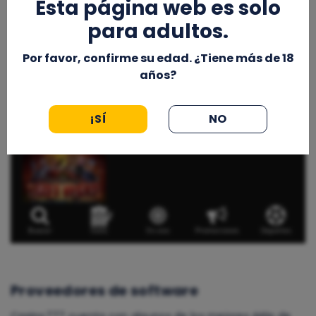
Esta página web es solo
para adultos.
Por favor, confirme su edad. ¿Tiene más de 18
años?
¡SÍ
NO
Proveedores de software
Casino777 cuenta con algunos de los mejores ¡Más de