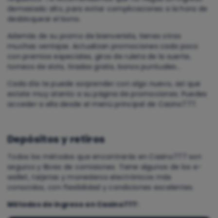
demasiado alto, para evitar complicaciones a la hora de
desbloquear el bono.
Además de su promo de bienvenida, tienes otras
muchas ventajas. Actualizan promociones cada poco
con premios especiales, giros de ruleta de la suerte,
torneos de slots, tiradas gratis, bonos puntuales…
Cada día te puede sorprender con algo nuevo, así que
estate muy atento a su página de promociones. Puedes
acceder a ella desde el menú principal de Casino777.
Depósitos y retiros
Todos los métodos que encontrarás en Casino777 son
seguros y libres de comisiones. Tiene algunos de los e-
wallet, tarjetas y monederos electrónicos más
conocidos, con flexibilidad y condiciones excelentes.
Métodos de ingreso en Casino777: