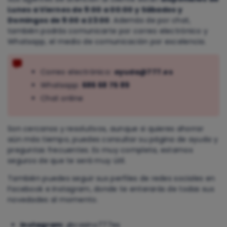
Lunes a Viernes de 9:00 a 00:00 y Sábados y
Domingos de 9:00 a 23:00
. Además de por chat,
también podrás comunicarte por correo electrónico y
Whatsapp, el medio de comunicación por excelencia.
Correo electrónico:
ayuda@777.es
Whatsapp:
686 68 75 89
Chat online
Son cercanos y resolutivos, aunque si quieres ahorrar
aún más tiempo, puedes consultar su página de ayuda y
preguntas frecuentes. Es muy completa, estamos
seguros de que te será muy útil.
También puedes seguir sus perfiles de redes sociales en
Facebook e Instagram, donde te enterarás de todas sus
novedades al momento.
Instagram
: @casino777es