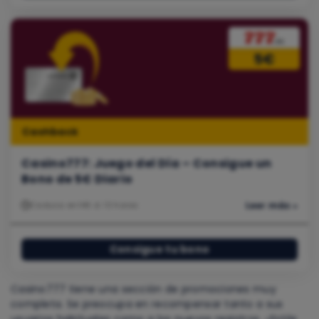
5€
Cashback
Casino777: Juego del Día – Consigue un
Bono de 5€ Diario
Caduca en
146 d. 13 horas
Leer más »
Consigue tu bono
Casino777 tiene una sección de promociones muy
completa. Se preocupa en recompensar tanto a sus
usuarios habituales como a los nuevos registros. ¿Estás