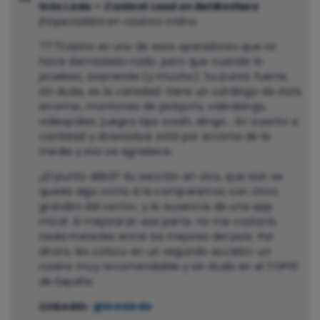
Inés Ledo –
Content Lead en BetBrothers
|
Especialista en casinos online
777Casino es uno de esos operadores que no
hace demasiado ruido, pero que cuando lo
pruebas, sorprende (y mucho). Su punto fuerte,
sin duda, es la variedad: tiene un catálogo de slots
enorme, montones de jackpots, videobingo,
videopóker, juegos tipo crash, slingo… En cuanto a
cantidad y diversidad, está por encima de la
media y eso se agradece.
¿El punto débil? Su sección en vivo, que aún se
queda algo corta si la comparamos con otros
grandes del sector, y la ausencia de una app
móvil. Si mejoraran esa parte, no me costaría
nada meterles entre los mejores del país. Por
ahora, les coloco en un segundo escalón: un
casino muy recomendable y sin duda en el TOP10
de España.
LinkedIn:
@inesledo