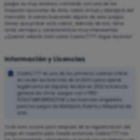
juegos es muy extenso, contando con una de las
mayores secciones de slots, ruleta virtual y blackjack del
mercado. Si vienes buscando alguno de esos juegos,
tienes que probar este casino. Además de eso, tiene
otras ventajas y características muy interesantes
¿Quieres saberlo todo sobre Casino777? ¡Sigue leyendo!
Información y Licencias
Casino777 es uno de los primeros casinos online
en recibir las licencias de la DGOJ para operar
legalmente en España. Recibe en 2012 la licencia
general de Otros Juegos con nº183-
11/GO/A86299112/SGR y las licencias singulares
para los juegos de Blackjack, Ruleta y Máquinas de
azar.
Todo esto ocurre justo después de la regularización del
juego en nuestro país. Desde entonces Casino777 nos