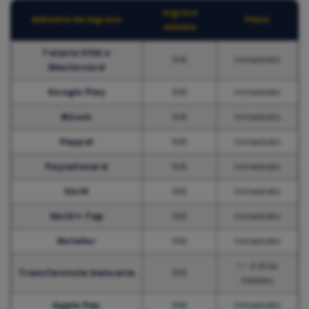
Ingreso
Métodos de ingreso
Plazo
mínimo
Tarjeta VISA o
10€
Inmediato
Mastercard
Google Play
10€
Inmediato
Bizum
10€
Inmediato
Paypal
10€
Inmediato
Paysafecard
10€
Inmediato
Skrill
10€
Inmediato
Skrill 1-Tap
10€
Inmediato
Neteller
10€
Inmediato
1 – 3 días
Transferencia bancaria
10€
hábiles
Apple Pay
10€
Inmediato