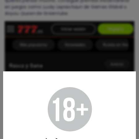
quieres pensar mucho. Consigue premios instantáneos
en juegos como
Lucky Leprechaun
de Games Global o
Bayou Queen
de Greentube.