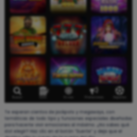
Te esperan cientos de jackpots y megaways, con
temáticas de todo tipo y funciones especiales diseñadas
para hacerte vivir emociones al máximo. ¿No sabes qué
slot elegir? Haz clic en el botón “Suerte” y deja que el