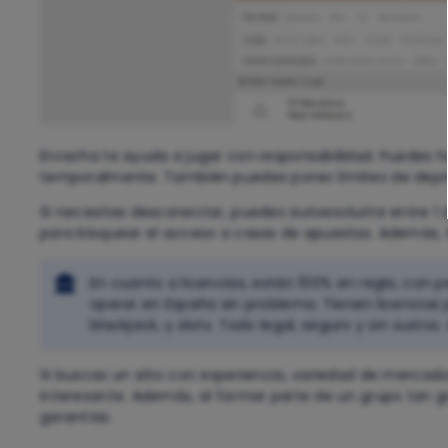
Enracha te ayuda a jugar con responsabilidad. Puedes ha
temporalmente. También puedes poner límites de depósi
Si necesitas desconectar, puedes autoexcluirte entre 1 d
para bloquear el acceso a casas de apuestas. Además, t
En cuanto a licencias, están 100% en regla, con
operar en España sin problema. Tienen licencias 
blackjack, y slots. Todo legal, seguro y sin sustos.
Si buscas un sitio con experiencia, variedad de merca
interesante. Además, al formar parte de un grupo tan 
garantías.