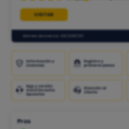
VISITAR
Número de licencia: GA/2018/037
Información y
Registro y
Licencias
primeros pasos
App y versión
Atención al
móvil Enracha
cliente
Apuestas
Pros