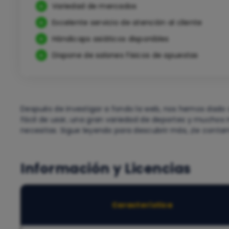
Variedad de mercados
Excelente servicio de atención al cliente
Hándicaps asiáticos disponibles
Dispone de salones físicos de apuestas
Después de investigar a fondo la web, nos hemos dado 
fácil de usar, una gran variedad de deportes y muchos me
necesitas. Sigue leyendo para descubrir más, ¡te conta
Información y Licencias
Característica