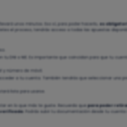
 llevará unos minutos. Eso sí, para poder hacerlo,
es obligator
etes el proceso, tendrás acceso a todas las apuestas disponib
so.
n tu DNI o NIE. Es importante que coincidan para que tu cue
l y número de móvil.
acceder a tu cuenta. También tendrás que seleccionar una p
stará lista para usarse.
ostar en lo que más te guste. Recuerda que
para poder retira
verificada
. Podrás subir tu documentación desde tu cuenta 