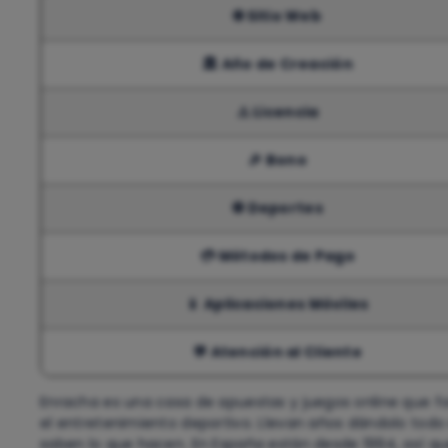
🌐 Sitio Web
🏛️ Año de Creación
⚠️ Licencia
🎉 Bono
⚽️ Deportes
💳 Métodos de Pago
📱 Aplicaciones Móviles
💬 Atención al Cliente
Enracha es una casa de apuestas y juegos online que f
el entretenimiento deportivo. Llevan años dándolo todo e
saben lo que hacen. En España están desde 1994, así q