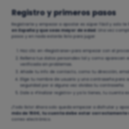
Registro y primeros pasos
Registrarte y empezar a apostar es súper fácil y solo te
en España y que seas mayor de edad
. Una vez compl
pasos y en nada estarás listo para jugar:
Haz clic en «Registrarse» para empezar con el proce
Rellena tus datos personales tal y como aparecen e
verificada sin problemas.
Añade tu info de contacto, como tu dirección, emai
Elige tu nombre de usuario y una contraseña para 
seguridad por si alguna vez olvidas tu contraseña.
Dale a «Finalizar registro» y ya lo tienes, tu cuenta e
¡Todo listo! Ahora solo queda empezar a disfrutar y ap
más de 150€, tu cuenta debe estar correctamente 
correo electrónico.