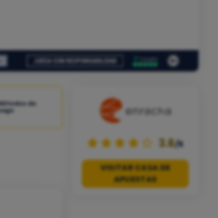
Métodos de
pago
3.6
/5
VISITAR CASA DE
APUESTAS