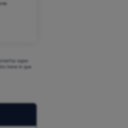
ivas
interfaz súper
tio tiene lo que