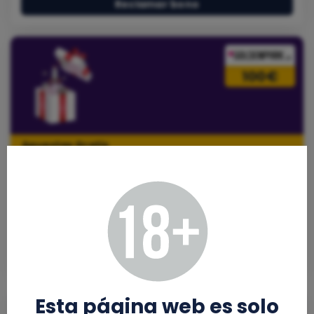
Reclamar bono
100€
Apuestas Gratis
Recupera hasta 100€ en Freebets con
GoldenPark
Caduca en
147 d. 8 horas
Leer más »
Reclamar bono
NUEVO
Esta página web es solo