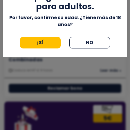
para adultos.
10€
Por favor, confirme su edad. ¿Tiene más de 18
años?
Apuestas Gratis
¡SÍ
NO
Promoción eSports en MARCA Apuestas:
Consigue 1 Apuesta Gratis por cada 3
Combinadas
Caduca en
147 d. 8 horas
Leer más »
Reclamar bono
5€