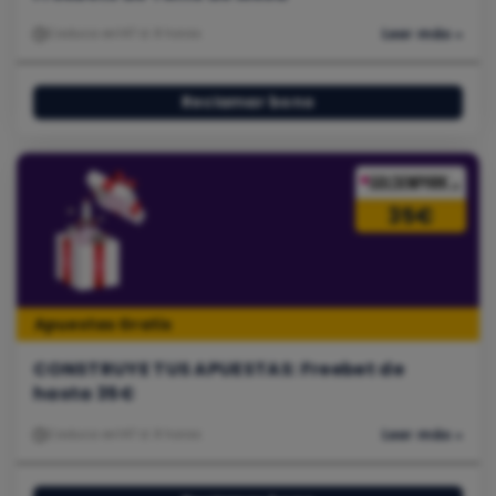
Caduca en
147 d. 8 horas
Leer más »
Reclamar bono
35€
Apuestas Gratis
CONSTRUYE TUS APUESTAS: Freebet de
hasta 35€
Caduca en
147 d. 8 horas
Leer más »