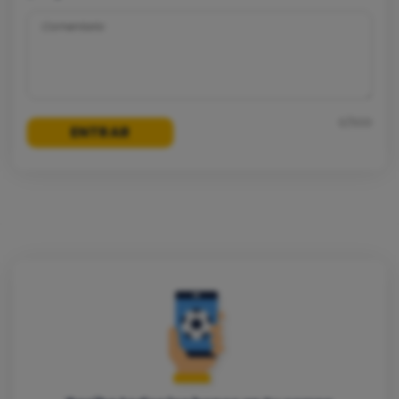
0
/500