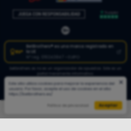
BetBrothers® es una marca registrada en
la UE
EU®
Nº reg. 019243847 • EUIPO
betbrothers.es no es un organizador de apuestas. Este es un
portal meramente informativo.
Copyright © 2026 Bet Brothers ES - Todos los derechos
Este sitio utiliza cookies para mejorar la experiencia del
reservados
usuario. Por favor, acepte el uso de cookies en el sitio
https://betbrothers.es/
Aceptar
Política de privacidad