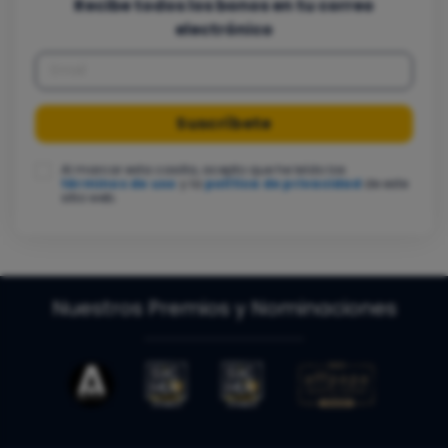
Recibe todos los bonos en tu correo
electrónico
Al marcar esta casilla, acepto que he leído los
términos de uso
y la
política de privacidad
de este
sitio web.
Nuestros Premios y Nominaciones