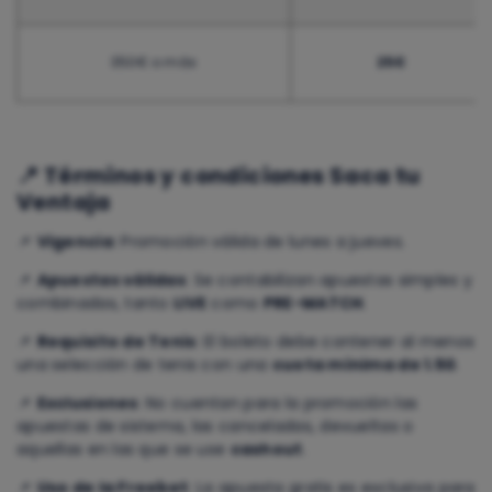
350€ o más
25€
📍 Términos y condiciones Saca tu
Ventaja
📌
Vigencia
: Promoción válida de lunes a jueves.
📌
Apuestas válidas
: Se contabilizan apuestas simples y
combinadas, tanto
LIVE
como
PRE-MATCH
.
📌
Requisito de Tenis
: El boleto debe contener al menos
una selección de tenis con una
cuota mínima de 1.50
.
📌
Exclusiones
: No cuentan para la promoción las
apuestas de sistema, las canceladas, devueltas o
aquellas en las que se use
cashout
.
📌
Uso de la Freebet
: La apuesta gratis es exclusiva para