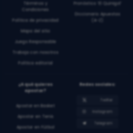
Términos y
Pronóstico ‘El Quinigol’
Condiciones
Diccionario Apuestas
Política de privacidad
(A-Z)
Mapa del sitio
Juego Responsable
Trabaja con nosotros
Política editorial
¿A qué quieres
Redes sociales:
apostar?
Twitter
Apostar en Basket
Instagram
Apostar en Tenis
Telegram
Apostar en Fútbol