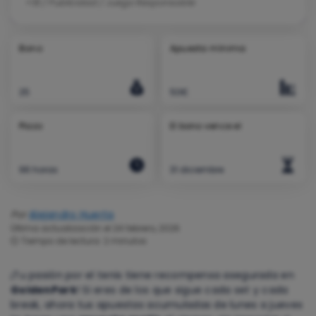
+18 / Publicidad / Juego Responsable
Bono
Apuesta mínima
25
50€
Plazo
El bono vence el
96 horas
31 diciembre
Por
Alejandro Huerta
Última actualización el 24 febrero, 2026
⏲️ Tiempo de lectura: 2 minutos
¡Tu pasión por el tenis tiene recompensa asegurada en
GoldenPark
! Si eres de los que sigue cada set y cada
break, ahora tus apuestas acumuladas de lunes a jueves