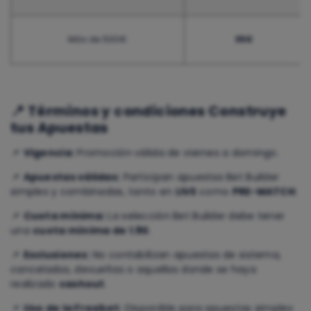
Más de 500€
35€
📍 Términos y condiciones Construye
tus Apuestas
📌
Vigencia:
Promoción válida de viernes a domingo.
📌
Apuestas válidas:
Participan apuestas Bet Builder
simples y combinadas, tanto en
LIVE
como
PRE-MATCH
.
📌
Cuota mínima:
La selección Bet Builder debe tener
una
cuota mínima de 1.90
.
📌
Exclusiones:
No contabilizan apuestas de sistema,
canceladas, devueltas o aquellas donde se haya
realizado
cashout
.
📌
Uso de la Freebet:
Disponible para apuestas simples