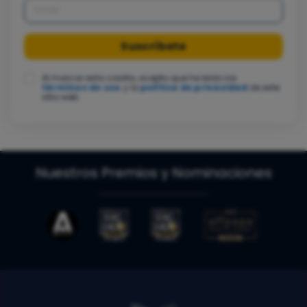
Al marcar esta casilla, acepto que he leído los
términos de uso
y la
política de privacidad
de este
sitio web.
Nuestros Premios y Nominaciones