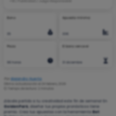
+18 / Publicidad / Juego Responsable
Bono
Apuesta mínima
35
30€
Plazo
El bono vence el
96 horas
31 diciembre
Por
Alejandro Huerta
Última actualización el 24 febrero, 2026
⏲️ Tiempo de lectura: 2 minutos
¡Sácale partido a tu creatividad este fin de semana! En
GoldenPark
, diseñar tus propios pronósticos tiene
premio. Crea tus apuestas con la herramienta
Bet