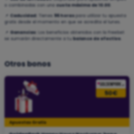
o combinadas con una
cuota máxima de 10.00
.
📌
Caducidad:
Tienes
96 horas
para utilizar tu apuesta
gratis desde el momento en que se acredita el lunes.
📌
Ganancias:
Los beneficios obtenidos con la Freebet
se sumarán directamente a tu
balance de efectivo
.
Otros bonos
50€
Apuestas Gratis