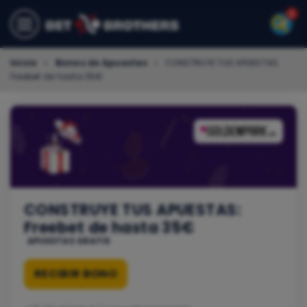
Inicio
»
Bonos de Apuestas
»
CONSTRUYE TUS APUESTAS:
Freebet de hasta 35€
CONSTRUYE TUS APUESTAS:
Freebet de hasta 35€
APUESTAS GRATIS
RECIBIR BONO