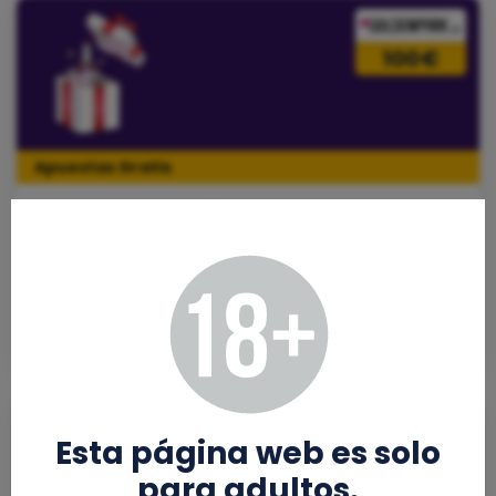
100€
Apuestas Gratis
Recupera hasta 100€ en Freebets con
GoldenPark
Caduca en
147 d. 0 horas
Leer más »
Reclamar bono
NUEVO
Esta página web es solo
10€
para adultos.