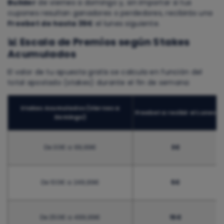
Builder
de viernes a domingo y, sin importar si tus
cupones resultan ganadores o perdedores, recibirás una
Freebet de hasta 35€
el lunes siguiente.
📊 Escala de Premios según Stakes
Acumulados
El valor de tu apuesta gratis se calcula en función del
total apostado (stakes) durante el fin de semana:
Stakes Acumulados (Viernes a
Freebet a recibir el Lunes
Domingo)
De 30€ a 99,99€
3€
De 100€ a 249,99€
5€
De 250€ a 499,99€
15€