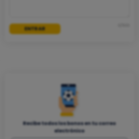
0
/500
Recibe todos los bonos en tu correo
electrónico