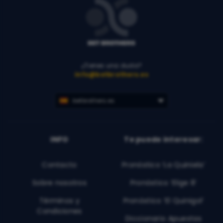
¿Tienes una duda?
info@betbrothers.es
betbrothers.es
INFO
Te puede interesar:
Contacto
Pronóstico ‘La Quiniela’
Sobre nosotros
Pronóstico ‘Elige 8’
Términos y
Pronóstico ‘El Quinigol’
Condiciones
Diccionario Apuestas