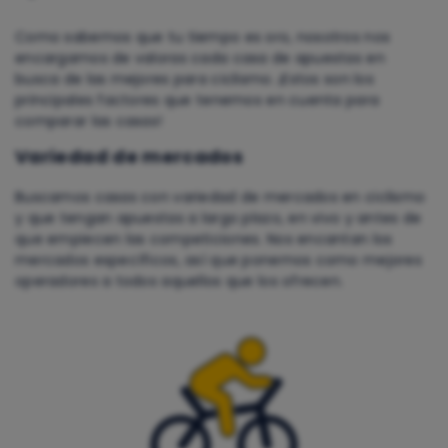
Como sabemos que tu tiempo es oro, nosotros nos
encargamos de valoras cada casa de apuestas en
busca de las mejores para ciclismo. ¡Estos son los
principales factores que tenemos en cuenta para
comparar las casas!
Variedad de mercados
Buscamos casas con variedad de mercados en ciclismo
y que tengan apuestas a largo plazo, en vivo y antes de
que empiecen las competiciones. Nos encantan los
mercados específicos, así que ponemos como mejores
operadores a todos aquellos que los ofrecen.