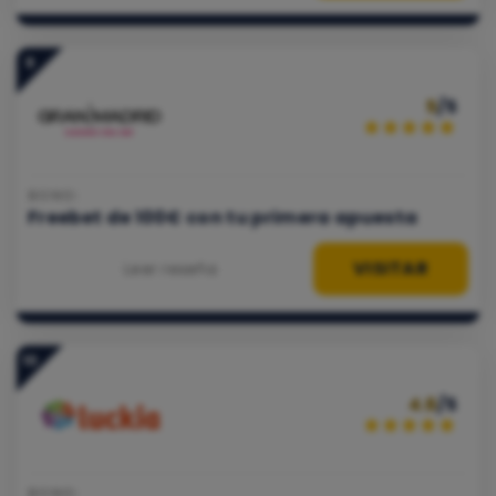
9
5
/5
BONO:
Freebet de 100€ con tu primera apuesta
VISITAR
Leer reseña
10
4.6
/5
BONO: