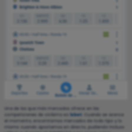
Una de las que más mercados ofrece en las
competiciones de ciclismo es
1xbet
. Cuando se acerca
el momento, encontramos mercados de todo tipo y lo
mismo cuando apostamos en directo, pudiendo incluso