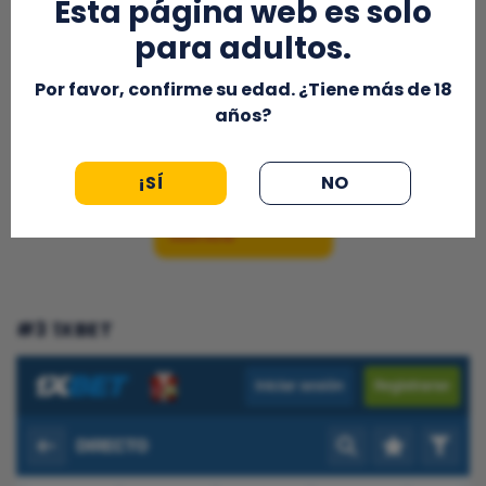
Esta página web es solo
Destacado
: Buenas cuotas, Excelentes
para adultos.
promociones, apuestas en vivo.
Bono
: 200% de tu primer depósito hasta 200€ +
Por favor, confirme su edad. ¿Tiene más de 18
60€ sin depósito para casino.
años?
Valoración
: 5/5
¡SÍ
NO
Visitar
#3 1XBET