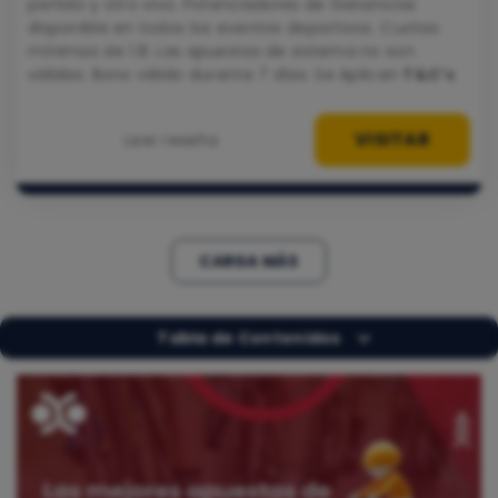
partido y otro vivo. Potenciadores de Ganancias
disponible en todos los eventos deportivos. Cuotas
mínimas de 1.8. Las apuestas de sistema no son
válidas. Bono válido durante 7 días. Se Aplican
T&C’s
VISITAR
Leer reseña
CARGA MÁS
Tabla de Contenidos