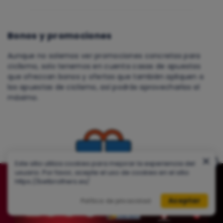
Bonos y promociones
Aunque no solemos ver promociones concretas para
ciclismo, solo tenemos en cuenta casas de apuestas
que ofrezcan bonos y ofertas que también apliquen a
las apuestas de ciclismo, así podrás aprovecharlas al
máximo.
Este sitio utiliza cookies para mejorar la experiencia del
usuario. Por favor, acepte el uso de cookies en el sitio
https://betbrothers.es/
Aceptar
Política de privacidad