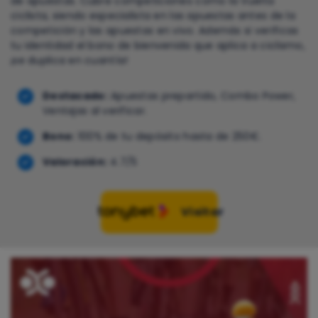
de apuestas. Cubre competiciones como la Vuelta
ciclista, siendo especialista en las apuestas antes de la
competición y las apuestas en vivo. Además si verificas
tu identidad el bono de bienvenida que aplica a ciclismo,
¡se duplica en cuantía!
Destacado:
Apuestas prepartido, Combo Power,
Ventajas al verificar.
Bono:
100% de tu depósito hasta de 250€.
Valoración:
4.7/5
Visitar