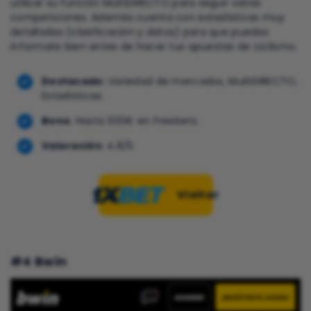
utilizar su función MultiDIRECTO para seguir varias
competiciones. Además cuenta con estadísticas muy
detalladas (clasificación y datos) para que puedas
informate bien antes de hacer tus apuestas de ciclismo.
Destacado:
Variedad de mercados, MultiDIRECTO,
Estadísticas.
Bono
: Hasta 300€ en Freebets.
Valoración
: 4.8/5
Visitar
#4
Bwin