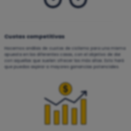
Cuotas competitivas
Hacemos análisis de cuotas de ciclismo para una misma
apuesta en las diferentes casas, con el objetivo de dar
con aquellas que suelen ofrecer las más altas. Esto hará
que puedas aspirar a mayores ganancias potenciales.