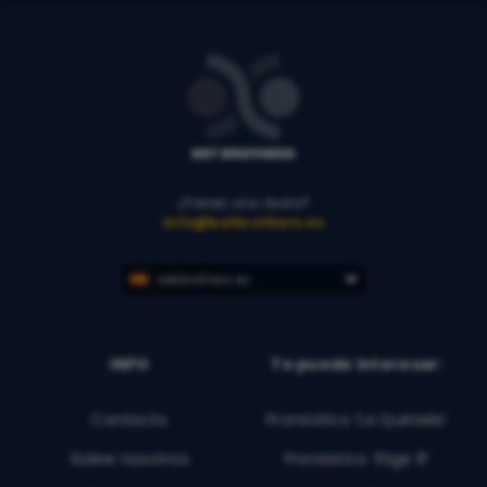
¿Tienes una duda?
info@betbrothers.es
betbrothers.es
INFO
Te puede interesar:
Contacto
Pronóstico ‘La Quiniela’
Sobre nosotros
Pronóstico ‘Elige 8’