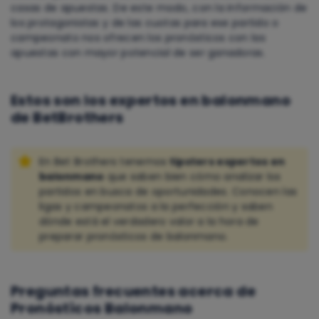
casas de apuestas. De este modo, con la información de
los protagonistas y de las cuotas para ese partido o
campeonato nos ofrecen los pronósticos con las
apuestas con mayor potencial de ser ganadoras.
Estos son los expertos en balonmano
de BetBrothers
En Bet Brothers tenemos
tipsters expertos en
balonmano
que saben bien cómo analizar los
partidos en busca de oportunidades. Conocen las
ligas y campeonatos a la perfección y saben
dónde está el verdadero valor a la hora de
preparar pronósticos de balonmano.
Preguntas frecuentes acerca de
Pronósticos Balonmano