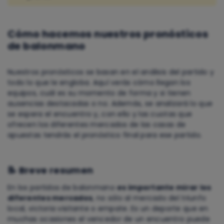
Cómo hacemos nuestros pronósticos
de balonmano
Nuestros pronósticos se basan en el análisis del partido y
todo lo que le engloba. Aquí verás cómo llegan los
equipos, cuál es su momento de forma y si tienen
ausencias destacadas o no. Además, se analizará lo que
se espera el encuentro y, con ello y las cuotas que
ofrecen los diferentes mercados de las casas de
apuestas tendrás el pronóstico final para ese partido.
📝 Breve resumen
En los partidos de balonmano
es importante mirar los
diferentes mercados
, no sólo al mercado del triunfo
local, victoria visitante o empate. Es un deporte que en
muchas ocasiones el vencedor de un encuentro puede