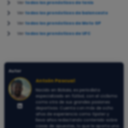
Ver
todos los pronósticos de tenis
Ver
todos los pronósticos de baloncesto
Ver
todos los pronósticos de Moto GP
Ver
todos los pronósticos de UFC
Autor
Antxón Pascual
Nacido en Bizkaia, es periodista
especializado en fútbol, con el ciclismo
como otra de sus grandes pasiones
deportivas. Cuenta con más de ocho
años de experiencia como tipster y
lleva años redactando contenido sobre
casas de apuestas, lo que le aporta una