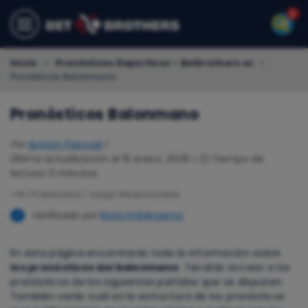
Inicio
»
Pronósticos Deportivos – Betbrothers.es
»
Pronósticos Balonmano
Pronósticos Balonmano
Por
Antxón Pascual
|
Última actualización el 15 enero, 2026
⏲️ Tiempo de
lectura: 5 minutos
+18 / Publicidad / Juego Responsable
Verificado por
Borja Imbérgamo
En esta página encontrarás toda la información sobre
los pronósticos del balonmano
. Tendrás acceso a los
pronósticos de los siguientes partidos que se disputen.
También verás cuál es la estructura de los pronósticos