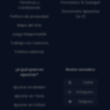
Términos y
Pronóstico ‘El Quinigol’
Condiciones
Diccionario Apuestas
Política de privacidad
(A-Z)
Mapa del sitio
Juego Responsable
Trabaja con nosotros
Política editorial
¿A qué quieres
Redes sociales:
apostar?
Twitter
Apostar en Basket
Instagram
Apostar en Tenis
Telegram
Apostar en Fútbol