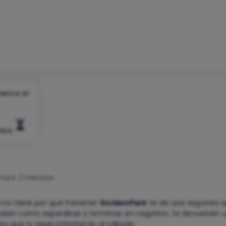
vence el
mbre
tura: 2 minutos
 no tiene por qué frenarte!
GoldenPark
te da una segunda o
o salen como esperabas y terminas en negativo, te devuelven 
ra que lo sigas intentando el sábado.