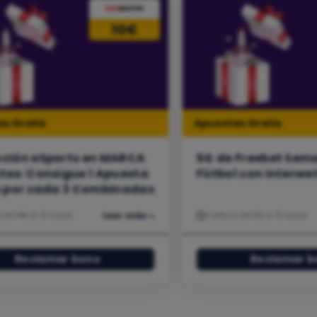
10€
s Gratis
Apuestas Gratis
ción eSports en MARCA
5€ de Freebet Sem
tas: Consigue 1 Apuesta
Fútbol con Interwe
s por cada 3 Combinadas
 en
146 d. 15 horas
Leer más »
Caduca en
146 d. 15 horas
Reclamar bono
Reclamar b