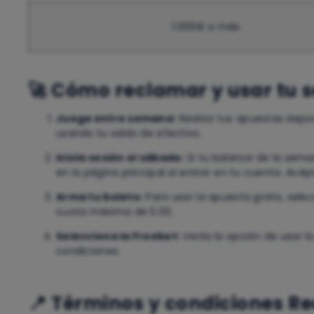
1.000€ o más
🚀 Cómo reclamar y usar tu
Juega entre semana:
Realiza tus apuestas depor
usando tu saldo de efectivo.
Inicia sesión el sábado:
Si tu balance de la sema
en la página principal al entrar en tu cuenta. Acépt
Arma tu boleto:
Para usar la apuesta gratis, sel
cuota máxima de 5.00.
Selecciona la Freebet:
Verás la opción de usar l
condiciones.
📍 Términos y condiciones R