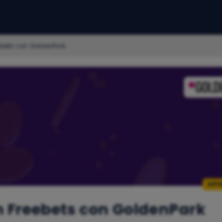
ebets con GoldenPark
APU
n Freebets con GoldenPark