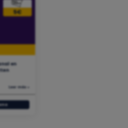
5€
anal en
tten
Leer más »
ono