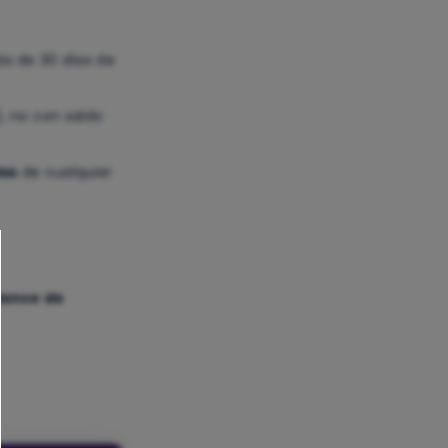
ás de 30 días de
), no con saldo
as
de cualquier
lance de