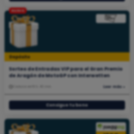
NUEVO
Depósito
Sorteo de Entradas VIP para el Gran Premio
de Aragón de MotoGP con Interwetten
Caduca en
19 h. 40 min.
Leer más »
Consigue tu bono