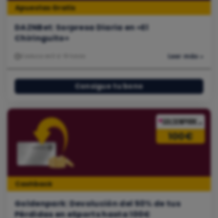
Apuestas Gratis
DAZNBet: Sorpresa Diaria en «El
Chiringuito»
Caduca en
3 d. 19 horas
Leer más »
Consigue tu bono
100€
Cashback
Goldenpark: Devolución del 50% de tus
Pérdidas en eSports hasta 100€