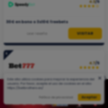
4.3
/5
30€ en bono o 3x10€ freebets
VISITAR
Leer reseña
6
4.7
/5
Este sitio utiliza cookies para mejorar la experiencia del
MultiFreebet de 30€
usuario. Por favor, acepte el uso de cookies en el sitio
https://betbrothers.es/
VISITAR
Leer reseña
Aceptar
Política de privacidad