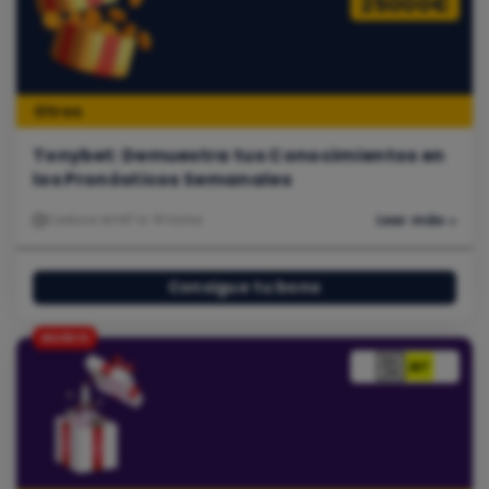
25000€
Otros
Tonybet: Demuestra tus Conocimientos en
los Pronósticos Semanales
Caduca en
147 d. 19 horas
Leer más »
Consigue tu bono
NUEVO