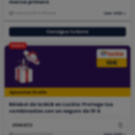
marca primero
Caduca en
147 d. 19 horas
Leer más »
Consigue tu bono
NUEVO
10€
Apuestas Gratis
Béisbol de la MLB en Luckia: Protege tus
combinadas con un seguro de 10 €
26MLB32
Caduca en
3 d. 19 horas
Leer más »