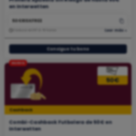
en Interwetten
50€RISKFREE
Caduca en
147 d. 19 horas
Leer más »
Consigue tu bono
NUEVO
50€
Cashback
Combi-Cashback Futbolera de 50€ en
Interwetten