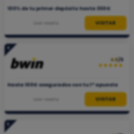
100% de tu primer depósito hasta 300€
VISITAR
Leer reseña
4
4.6
/5
Hasta 100€ asegurados con tu 1ª apuesta
VISITAR
Leer reseña
5