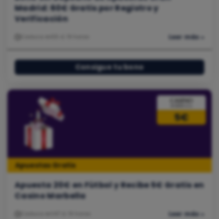
Madrid: 60€ Gratis por Registro y
Verificación
Caduca en
55 d. 19 horas
Leer más »
Consigue tu bono
5€
Apuestas Gratis
Apuesta 20€ en Fútbol y Recibe 5€ Gratis en
Casino Marbella
Caduca en
147 d. 19 horas
Leer más »