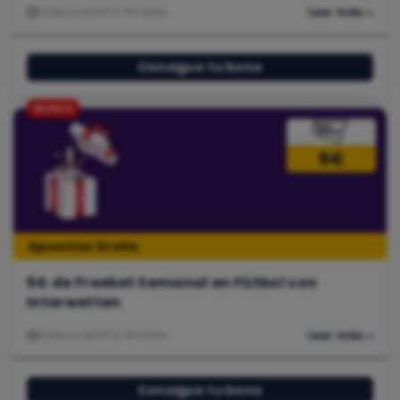
Caduca en
147 d. 19 horas
Leer más »
Consigue tu bono
NUEVO
5€
Apuestas Gratis
5€ de Freebet Semanal en Fútbol con
Interwetten
Caduca en
147 d. 19 horas
Leer más »
Consigue tu bono