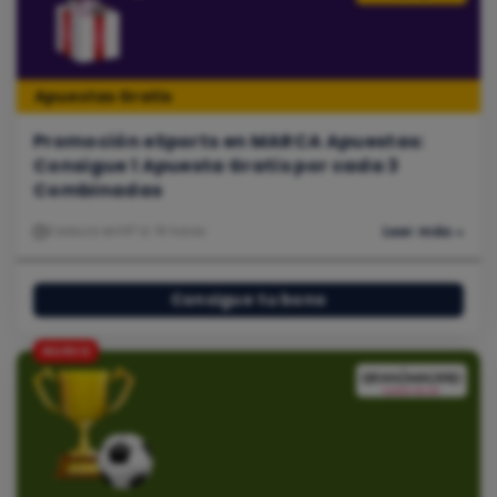
Apuestas Gratis
Promoción eSports en MARCA Apuestas:
Consigue 1 Apuesta Gratis por cada 3
Combinadas
Caduca en
147 d. 19 horas
Leer más »
Consigue tu bono
NUEVO