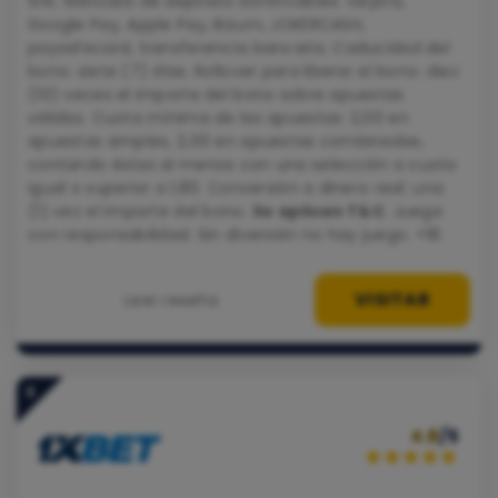
10€. Métodos de depósito bonificables: tarjeta,
Google Pay, Apple Pay, Bizum, JOKERCASH,
paysafecard, transferencia bancaria. Caducidad del
bono: siete (7) días. Rollover para liberar el bono: diez
(10) veces el importe del bono sobre apuestas
válidas. Cuota mínima de las apuestas: 2,00 en
apuestas simples, 2,00 en apuestas combinadas,
contando éstas al menos con una selección a cuota
igual o superior a 1,80. Conversión a dinero real: una
(1) vez el importe del bono.
Se aplican T&C
. Juega
con responsabilidad. Sin diversión no hay juego. +18.
VISITAR
Leer reseña
3
4.8
/5