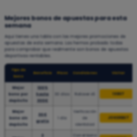
Mejores bonos de apuestas para esta
semana
Aqui tienes una tabla con las mejores promociones de
apuestas de esta semana. Las hemos probado todas
para comprobar que realmente son bonos de apuestas
deportivas rentables.
Tipo de
Beneficio
Plazo
Condiciones
Visitar
bono
Mejor
100%
1XBET
bono por
hasta
30 días
Rollover x5
depósito
300€
Mejor
Verificación
30€
JOKERBET
bono sin
1 día
de
gratis
depósito
identidad
3
Con el bono