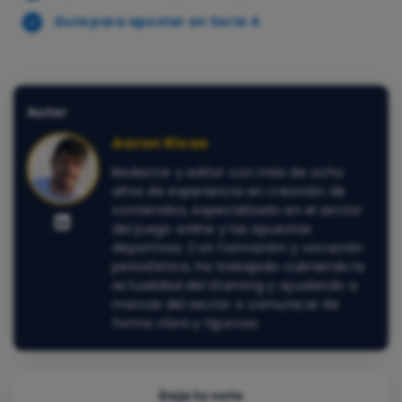
Guía para apostar en Serie A
Autor
Aaron Rivas
Redactor y editor con más de ocho
años de experiencia en creación de
contenidos, especializado en el sector
del juego online y las apuestas
deportivas. Con formación y vocación
periodística, ha trabajado cubriendo la
actualidad del iGaming y ayudando a
marcas del sector a comunicar de
forma clara y rigurosa.
Deja tu voto