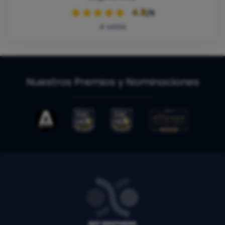
4.8
/5
4
votos
Nuestros Premios y Nominaciones