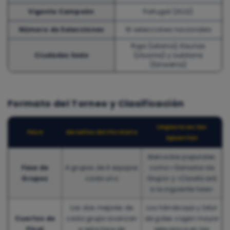
Vigente Campeón
Portugal (2022)
Número de Selecciones
16 selecciones nacionales
Riga (Letonia), Kaunas
Ciudades Sede
(Lituania) y Liubliana
(Eslovenia)
Formato
del Torneo y Clasificación
Impacto en las
Fase
Detalles del Formato
Apuestas
Mercados populares
Fase de
4 grupos de 4 equipos
como «Ganador de
Grupos
cada uno
Grupo» y «Clasificará
a la siguiente fase»
Los dos mejores de
Los hándicaps y total
Cuartos de
cada grupo avanzan
de goles cogen mayor
Final
a esta fase de
relevancia en las