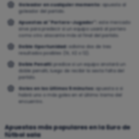
Goleador en cualquier momento:
apuesta al
goleador del partido.
Apuestas al "Portero-Jugador":
este mercado
sirve para predecir si un equipo usará al portero
como otro atacante más al final del partido.
Doble Oportunidad:
adivina dos de tres
resultados posibles (1X, X2 o 12).
Doble Penalti:
predice si un equipo anotará un
doble penalti, luego de recibir la sexta falta del
partido.
Goles en los últimos 5 minutos:
apuesta a si
habrá uno o más goles en el último tramo del
encuentro.
Apuestas más populares en la Euro de
fútbol sala