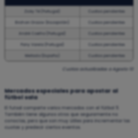
Zicky Té (Portugal)
Cuotas pendientes
Birzhan Orazov (Kazajistán)
Cuotas pendientes
André Coelho (Portugal)
Cuotas pendientes
Pany Varela (Portugal)
Cuotas pendientes
Mellado (España)
Cuotas pendientes
Cuotas actualizadas a Agosto 10
Mercados especiales para apostar al
fútbol sala
El futsal comparte varios mercados con el fútbol 11.
También tiene algunos otros que seguramente no
conocías, pero que son muy útiles para incrementar las
cuotas y predecir ciertos eventos.