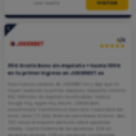
VISITAR
Leer reseña
2
5
/5
30€ Gratis Bono sin depósito + hasta 100€
en tu primer ingreso en JOKERBET.es
Para nuevos usuarios de JOKERBET.es y App que no
hayan realizado su primer depósito. Depósito mínimo:
10€. Métodos de depósito bonificables: tarjeta,
Google Pay, Apple Pay, Bizum, JOKERCASH,
paysafecard, transferencia bancaria. Caducidad del
bono: siete (7) días. Rollover para liberar el bono: diez
(10) veces el importe del bono sobre apuestas
válidas. Cuota mínima de las apuestas: 2,00 en
apuestas simples, 2,00 en apuestas combinadas,