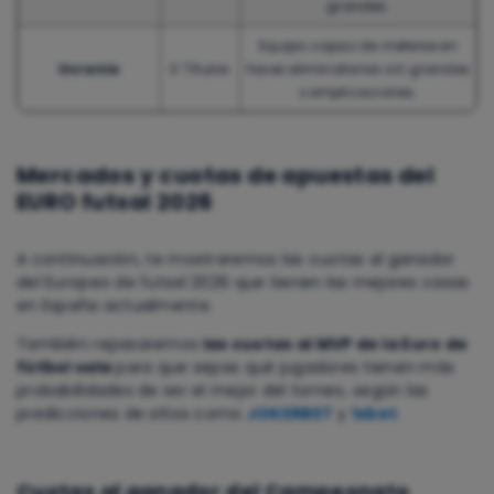
grandes.
Equipo capaz de meterse en
Ucrania
0 Títulos
fases eliminatorias sin grandes
complicaciones.
Mercados y cuotas de apuestas del
EURO futsal 2026
A continuación, te mostraremos las cuotas al ganador
del Europeo de futsal 2026 que tienen las mejores casas
en España actualmente.
También repasaremos
las cuotas al MVP de la Euro de
fútbol sala
para que sepas qué jugadores tienen más
probabilidades de ser el mejor del torneo, según las
predicciones de sitios como
JOKERBET
y
1xbet
.
Cuotas al ganador del Campeonato