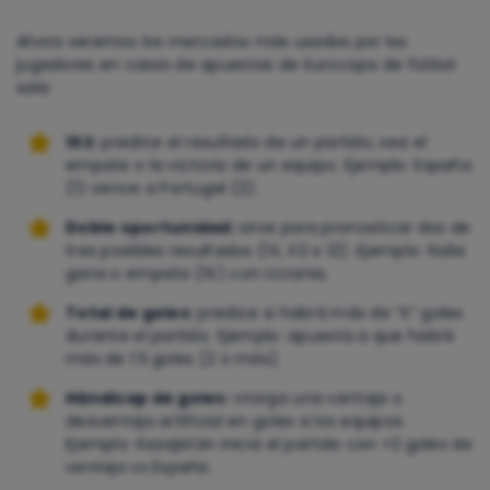
Ahora veremos los mercados más usados por los
jugadores en casas de apuestas de Eurocopa de fútbol
sala:
1X2:
predice el resultado de un partido, sea el
empate o la victoria de un equipo. Ejemplo: España
(1) vence a Portugal (2).
Doble oportunidad:
sirve para pronosticar dos de
tres posibles resultados (1X, X2 o 12). Ejemplo: Italia
gana o empata (1X) con Ucrania.
Total de goles:
predice si habrá más de “X” goles
durante el partido. Ejemplo: apuesta a que habrá
más de 1.5 goles (2 o más).
Hándicap de goles:
otorga una ventaja o
desventaja artificial en goles a los equipos.
Ejemplo: Kazajistán inicia el partido con +2 goles de
ventaja vs España.