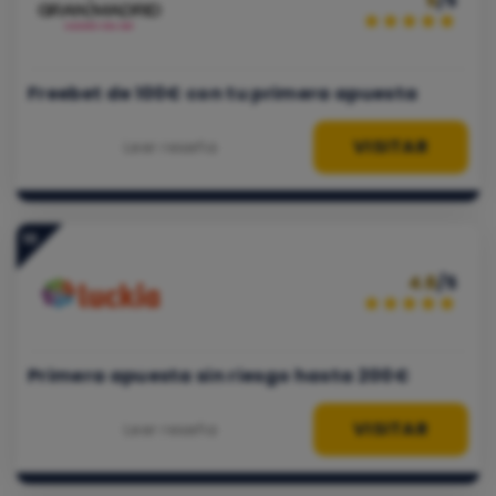
5
/5
Freebet de 100€ con tu primera apuesta
VISITAR
Leer reseña
10
4.6
/5
Primera apuesta sin riesgo hasta 200€
VISITAR
Leer reseña