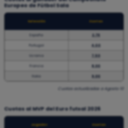
Europeo de Fútbol Sala
Selección
Cuotas
España
2.75
Portugal
4.00
Ucrania
7.50
Francia
8.00
Italia
9.00
Cuotas actualizadas a Agosto 10
Cuotas al MVP del Euro futsal 2026
Jugador
Cuotas