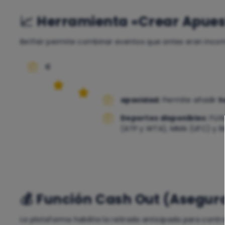
📈 Herramienta «Crear Apue
Betfair permite combinar eventos que antes eran inco
C
apacidad:
Permite añadir
h
Deportes disponibles:
Fútb
(ATP y WTA), MMA (UFC) y Bé
💰 Función Cash Out (Asegur
La plataforma habilita la retirada anticipada para cont