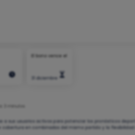
El bono vence el
31 diciembre
a: 3 minutos
s a sus usuarios activos para potenciar los pronósticos deport
obertura en combinadas del mismo partido y la flexibilidad 