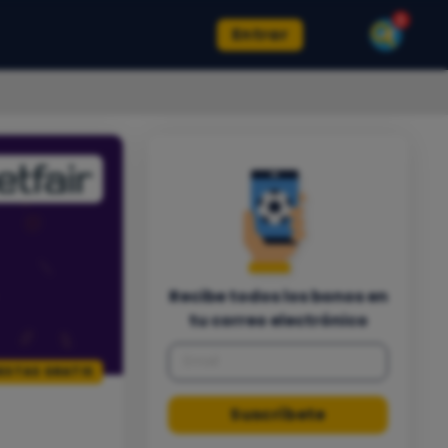
Entrar
Recibe todos los bonos en
tu correo electrónico
ESTAS GRATIS