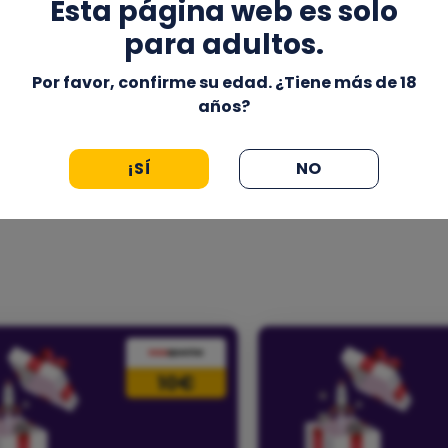
Esta página web es solo
para adultos.
nible dentro de la herramienta «Crear Apuesta»
.
Por favor, confirme su edad. ¿Tiene más de 18
Golf, Ciclismo, Béisbol, Carreras de Caballos/Galgos, Boxeo, Vó
años?
 Rugby.
tará disponible si la apuesta original se colocó utilizando sal
¡SÍ
NO
iza el servicio si los mercados sufren una suspensión repent
10€