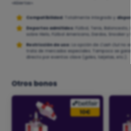
«Abiertas».
Compatibilidad:
Totalmente integrado y
dispo
Deportes admitidos:
Fútbol, Tenis, Baloncesto, 
sobre Hielo, Fútbol Americano, Dardos, Snooker y
Restricción de uso:
La opción de
Cash Out
no es
trata de mercados especiales. Tampoco se garant
directo por eventos clave (goles, tarjetas, etc.).
Otros bonos
10€