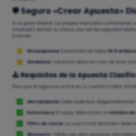
🛡️ Seguro «Crear Apuesta» Di
Si te gusta diseñar tus propios mercados combinando v
resultado), Betfair te ofrece una red de seguridad diari
invertido.
Recompensa:
Devolución de hasta
10 € al día
Dinámica:
Cobertura diaria en caso de errar una
🕹️ Requisitos de la Apuesta Clasifi
Para que el seguro se active en tu cuenta si fallas el bo
Herramienta:
Debe realizarse obligatoriamente
Estructura:
El cupón debe incluir un
mínimo de 
Filtro de cuota:
La cuota total del boleto debe 
Momento:
Válido solo para apuestas colocadas