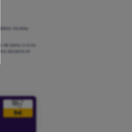
leibol, Hockey
do de bono o si se
ina durante el
5€