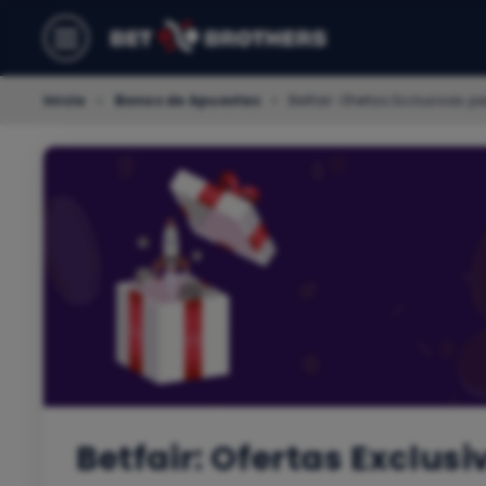
Inicio
»
Bonos de Apuestas
»
Betfair: Ofertas Exclusivas p
Betfair: Ofertas Exclusi