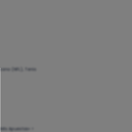
cano (NFL), Tenis
«Mis Apuestas» >