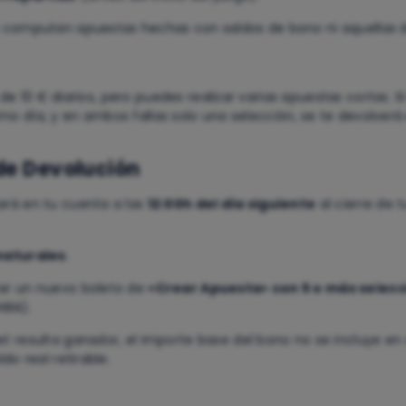
No computan apuestas hechas con saldos de bono ni aquellas 
de 10 € diarios, pero puedes realizar varias apuestas cortas. 
mo día, y en ambos fallas solo una selección, se te devolver
 de Devolución
ará en tu cuenta a las
12:00h del día siguiente
al cierre de 
 naturales
.
zar un nuevo boleto de
«Crear Apuesta» con 5 o más selec
NBA).
et resulta ganador, el importe base del bono no se incluye en 
do real retirable.