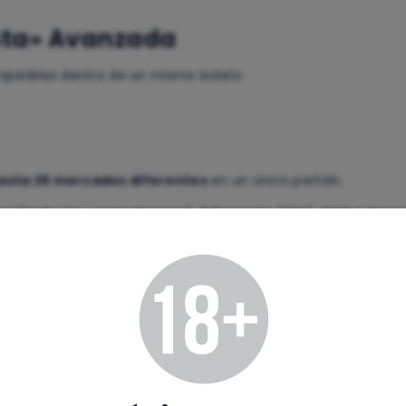
sta» Avanzada
mpatibles dentro de un mismo boleto.
asta 25 mercados diferentes
en un único partido.
ol (todas las competiciones), Baloncesto (NBA), Fútbol Ameri
isbol seleccionado.
a tus Ganancias)
rolar el riesgo de tus apuestas directamente desde la sección 