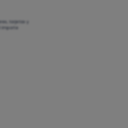
es, tarjetas y
l importe