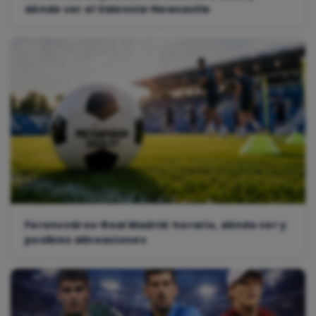
dónde ver el Valencia-Newcastle
Ferencváros-Real Madrid: horario, dónde ver y
posibles alineaciones