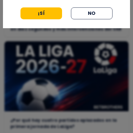
¡SÍ
NO
Nuevas reglas del fútbol 2026/27: sustituciones
en diez segundos y más intervenciones del VAR
¿Por qué hay cuatro partidos aplazados en la
primera jornada de LaLiga?