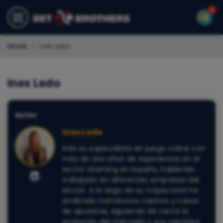
Inicio
»
Ines Ledo
Ines Ledo
Autor
Ines Ledo
Inés es especialista en juego online con
más de seis años de experiencia en el
sector iGaming en España, habiendo
trabajado en diferentes empresas del
sector. A lo largo de su trayectoria ha
analizado numerosos casinos y casas
de apuestas, siguiendo de cerca la
evolución del mercado y sus cambios