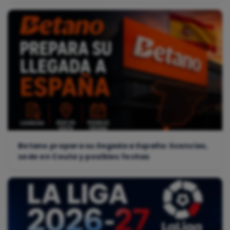
Betano prepara su llegada a España: licencias,
sede en Ceuta y posibles fechas