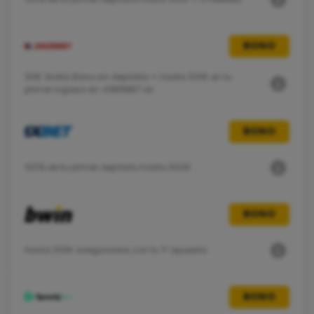
BONO
30€ Gratis Bono sin depósito + hasta 100€ en tu
primer ingreso en JOKERBET.es
BONO
100% de tu primer depósito hasta 300€
BONO
Hasta 100€ asegurados con tu 1ª apuesta
BONO