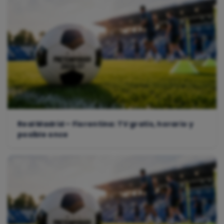
Real Madrid – Fiorentina: TV gratis, horario y
posible once