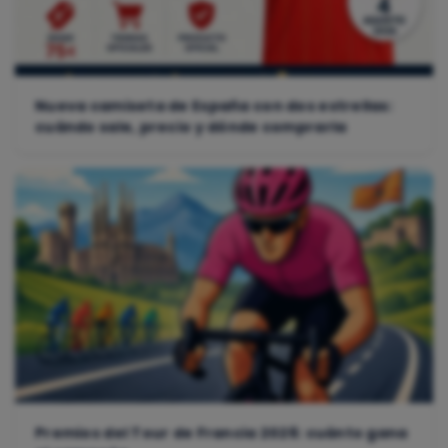
Nueva camiseta de España con dos estrellas:
cuándo sale, precio y dónde comprarla
Premios del Tour de Francia 2026: cuánto gana