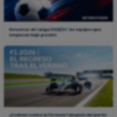
Descenso de LaLiga 2026/27: los equipos que
empiezan bajo presión
¿Cuándo vuelve la Fórmula 1 después del parón