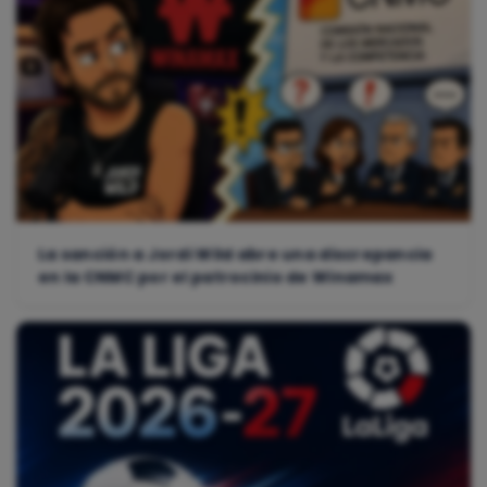
La sanción a Jordi Wild abre una discrepancia
en la CNMC por el patrocinio de Winamax