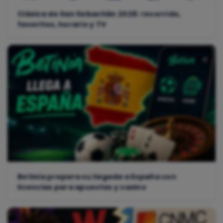
Clásica de San Sebastián 2026: recorrido,
favoritos, horario y TV
Betinia prepara su llegada a España con
licencias para apuestas y casino