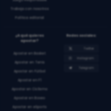
Trabaja con nosotros
Política editorial
¿A qué quieres
Redes sociales:
apostar?
Twitter
Apostar en Basket
Instagram
Apostar en Tenis
Telegram
Apostar en Fútbol
Apostar en F1
Apostar en Ciclismo
Apostar en Boxeo
Apostar en eSports