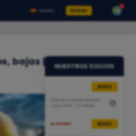
Entrar
España
es, bajas | Mundial 2026
NUESTROS SOCIOS
BONO
100% de tu primer depósito
hasta 100€ + 3 Freebets
BONO