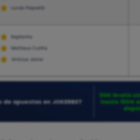
Lucas Paquetá
Raphinha
Matheus Cunha
Vinícius Júnior
30€ Gratis si
o de apuestas en JOKERBET
hasta 100€ e
depó