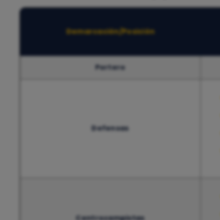
Demarcación/Posición
Portero
Defensas
Centrocampistas