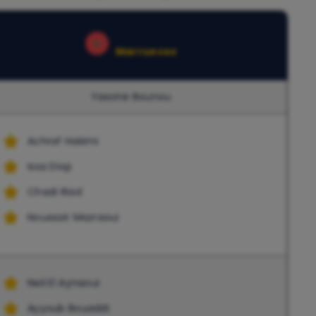
–
Marruecos
Yassine Bounou
Achraf Hakimi
Issa Diop
Chadi Riad
Noussair Mazraoui
Neil El Aynaoui
Ayyoub Bouaddi