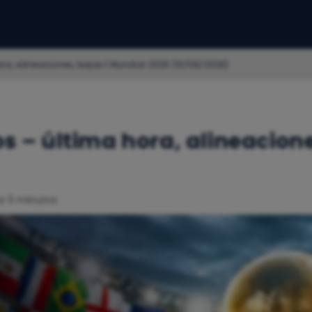
hora, alineaciones, bajas | Mundial 2026 (13/06/2026)
os – última hora, alineacion
a: 5 minutos