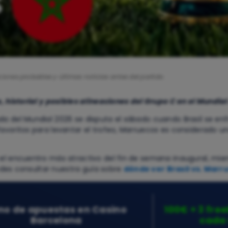
ciones probables y últimas noticias antes del partido.
s, historial y posibles alineaciones del Grupo C en el Mundia
da del Mundial 2026 se disputa el sábado cuando Brasil se en
favoritos para levantar el trofeo, Marruecos es considerado un
 el encuentro más atractivo del fin de semana inaugural, mien
uedes consultar nuestra guía sobre
dónde ver Brasil vs. Marr
no de apuestas en Casino
100€ + 3 fre
Barcelona
cada