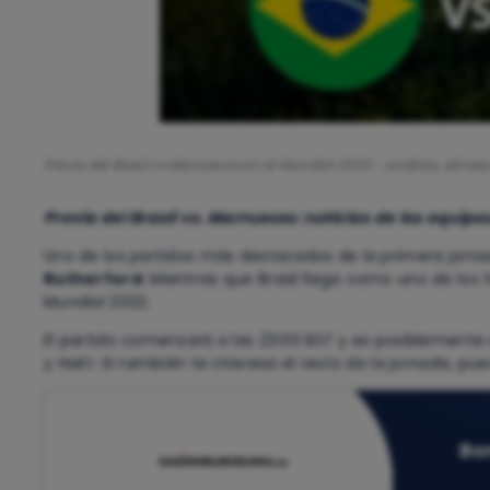
Previa del Brasil vs Marruecos en el Mundial 2026 - análisis, alinea
Previa del Brasil vs. Marruecos: noticias de los equipo
Uno de los partidos más destacados de la primera jorna
Rutherford
. Mientras que Brasil llega como uno de los 
Mundial 2022.
El partido comenzará a las 23:00 BST y es posiblemente
y Haití. Si también te interesa el resto de la jornada, p
Bo