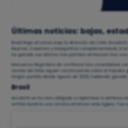
Últimas noticias: bajas, esta
Brasil llega al torneo bajo la dirección de Carlo Ancelot
Neymar, Casemiro y Marquinhos complementando a una gen
ha ganado sus últimos tres partidos amistosos tras una
Marruecos llega lleno de confianza tras consolidarse c
Leones del Atlas siguen construyendo sobre el impulso g
ningún partido desde agosto de 2025, habiendo ganado 
Brasil
Ancelotti se ha visto obligado a replantear la defensa 
sufrida durante una victoria amistosa ante Egipto. Fue su