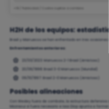
+18 / Publicidad / Cuotas sujetas a cambios
H2H de los equipos: estadíst
Brasil y Marruecos se han enfrentado en tres ocasiones 
Enfrentamientos anteriores:
23/03/2023: Marruecos 2-1 Brasil (Amistoso)
20/06/1998: Brasil 3-0 Marruecos (Mundial)
09/10/1997: Brasil 2-0 Marruecos (Amistoso)
Posibles alineaciones
Con Wesley fuera de combate, la estructura defensiva de 
Mazraoui si fuera necesario e Issa Diop apunta a forma