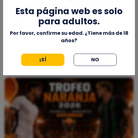
Esta página web es solo
para adultos.
Por favor, confirme su edad. ¿Tiene más de 18
años?
Manchester City–Atlético: horario, dónde ver
¡SÍ
NO
por TV y el once que perfila Simeone