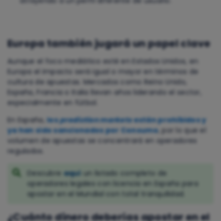
atrayendo a un perfil diferente de usuario.
Europa también jugará un papel clave
Aunque el foco mediático esté en Estados Unidos, en
Europa el impacto será igual o mayor en términos de
cultura de apuestas. Mercados como Reino Unido,
España, Francia o Italia llevan años liderando el sector,
especialmente en fútbol.
En España,
los
prediction markets
están prohibidos y
ya han sido sancionados por Consumo
, por lo que el
volumen de apuestas se concentrará en operadores
regulados.
Descubre
aquí
un listado completo de
operadores legales con licencia en España para
apostar en el Mundial con total tranquilidad.
¿Cuánto dinero deberías apostar en el