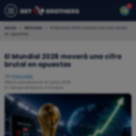
Inicio
»
Noticias
»
El Mundial 2026 moverá una cifra brutal
en apuestas
El Mundial 2026 moverá una cifra
brutal en apuestas
Por
Ines Ledo
Última actualización el 1 junio, 2026
⏲️ Tiempo de lectura: 3 minutos