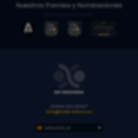
Nuestros Premios y Nominaciones
¿Tienes una duda?
info@betbrothers.es
betbrothers.es