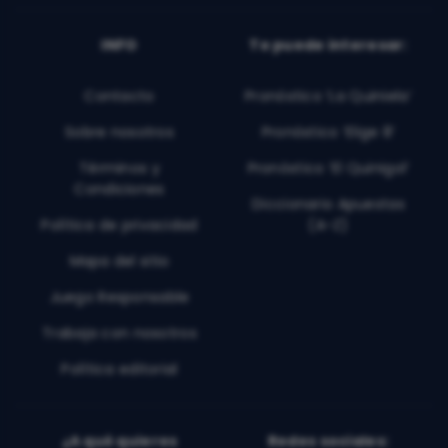
INFO
Te puede interesar:
Contacto
Pronóstico ‘La Quiniela’
Sobre nosotros
Pronóstico ‘Elige 8’
Términos y
Pronóstico ‘El Quinigol’
Condiciones
Diccionario Apuestas
Política de privacidad
(A-Z)
Mapa del sitio
Juego Responsable
Trabaja con nosotros
Política editorial
¿A qué quieres
Redes sociales: