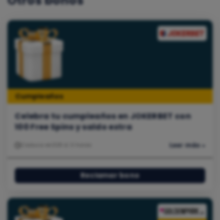
Otros bonos
Cumpleaños
Celebra tu cumpleaños en JOKERBET con
100 Free Spins y saldo extra
Caduca en
328 d. 0 horas
Leer más »
Reclamar bono