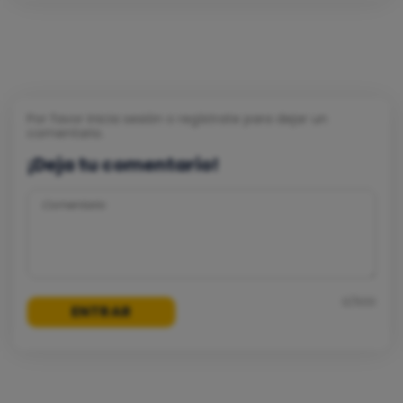
Por favor inicia sesión o regístrate para dejar un
comentario.
¡Deja tu comentario!
0
/500