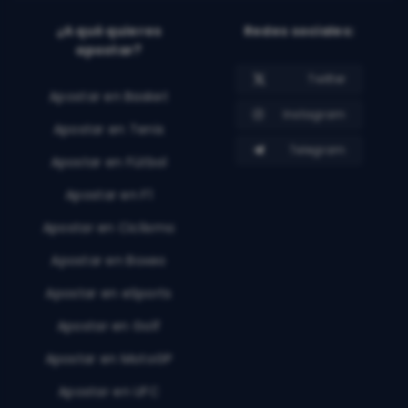
¿A qué quieres
Redes sociales:
apostar?
Twitter
Apostar en Basket
Instagram
Apostar en Tenis
Telegram
Apostar en Fútbol
Apostar en F1
Apostar en Ciclismo
Apostar en Boxeo
Apostar en eSports
Apostar en Golf
Apostar en MotoGP
Apostar en UFC