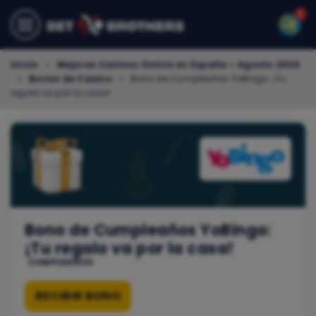
Inicio
»
Mejores Casinos Online en España – Agosto 2026
»
Bonos de Casino
»
Bono de Cumpleaños YoBingo: ¡Tu
regalo va por la casa!
Bono de Cumpleaños YoBingo:
¡Tu regalo va por la casa!
CUMPLEAÑOS
RECIBIR BONO