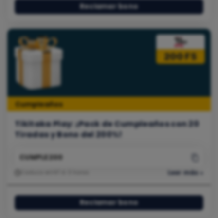
Reclamar bono
200 FS
Cumpleaños
Tikitaka Play: ¡Pack de Cumpleaños con 20
Tiradas y Bono del 200%!
CUMPLE200
Caduca en
147 d. 0 horas
Leer más »
Reclamar bono