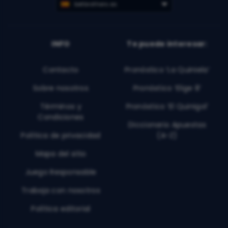
betbrothers.es
INFO
Te puede interesar:
Contacto
Pronóstico ‘La Quiniela’
Sobre nosotros
Pronóstico ‘Elige 8’
Términos y
Pronóstico ‘El Quinigol’
Condiciones
Diccionario Apuestas
Política de privacidad
(A-Z)
Mapa del sitio
Juego Responsable
Trabaja con nosotros
Política editorial