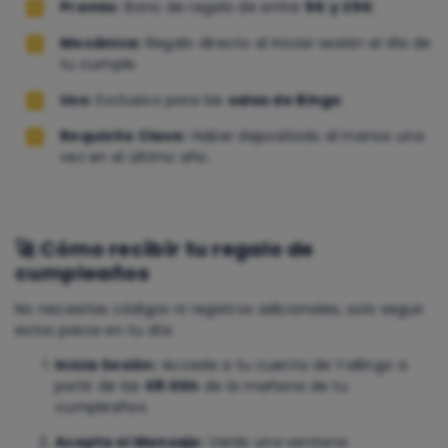
Premio:
Bono de regalo de entre
5€ y 25€
.
Mecánica:
Regalo directo al iniciar sesión el día de
tu cumple.
Uso:
Exclusivo para las
salas de Bingo
.
Requisito Clave:
Haber depositado al menos una
vez en el último año.
🚀 Cómo recibir tu regalo de
cumpleaños
No necesitas códigos ni registros adicionales, solo seguir
estos pasos en tu día:
Inicia Sesión:
Accede a tu cuenta de YoBingo a
partir de las
08:00h
de la mañana de tu
cumpleaños.
Acepta el Mensaje:
Verás una ventana