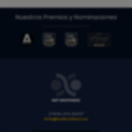
Nuestros Premios y Nominaciones
¿Tienes una duda?
info@betbrothers.es