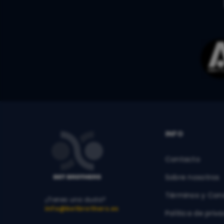
INFO
Contacto
Sobre nosotros
Términos y Con
¿Tienes una duda?
info@betbrothers.es
Política de priv