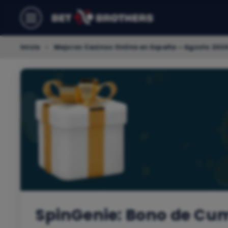
Inicio
»
Mejores Casinos Online en España – Agosto 202
SpinGenie: Bono de Cu