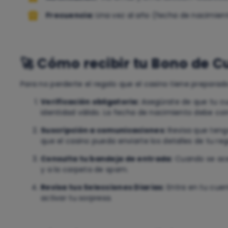
Frecuencia:
Una vez al año (fecha de nacimient
🚀 Cómo recibir tu Bono de 
Para no perderte el regalo que el casino tiene preparad
Verificación obligatoria:
Asegúrate de que tu c
identidad válido. La fecha de nacimiento debe coinc
Suscripción a comunicaciones:
Revisa que teng
que el casino pueda enviarte los detalles de tu reg
Consulta tu bandeja de entrada:
Cuando se ace
y a la carpeta de spam.
Revisa tus Selecciones Diarias:
Entra en tu cuen
activar tu sorpresa.