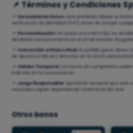
📌 Términos y Condiciones 
📌
Veracidad de Datos:
Está prohibido falsear la fech
verificación de identidad (KYC) antes de otorgar cualqu
📌
Personalización:
No existe una oferta fija; los detall
detallarán exclusivamente en el email enviado al jugad
📌
Conversión a Dinero Real:
Es posible ganar dinero 
de apuesta (rollover) descritos en la oferta personaliza
📌
Validez Temporal:
Los bonos de cumpleaños suelen t
indicado en la comunicación.
📌
Juego Responsable:
SpinGenie recuerda que este re
resultados siguen dependiendo totalmente del azar.
Otros bonos