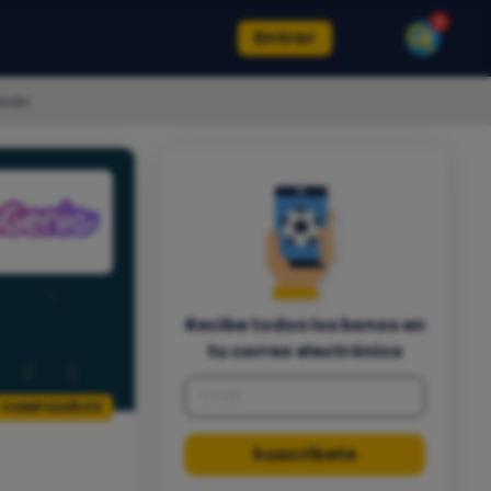
Entrar
zado
Recibe todos los bonos en
tu correo electrónico
CUMPLEAÑOS