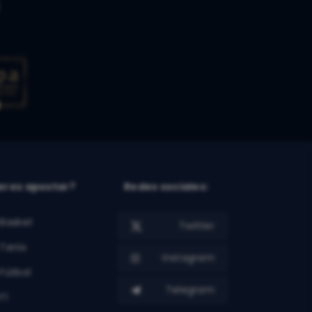
eres apostar?
Redes sociales:
 Basket
Twitter
Tenis
Instagram
Fútbol
Telegram
F1