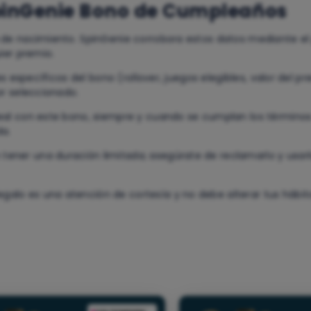
SpinGenie Bono de Cumpleaños
a de nacimiento. SpinGenie corrobora estos datos mediante e
ier premio.
es específicos del bono (rollover, juegos elegibles, valor del p
or seleccionado.
real con este bono, siempre y cuando se cumplan los término
da.
ener una duración limitada; asegúrate de reclamarlo y usarl
galo es una atención de cortesía y no debe alterar tus hábito