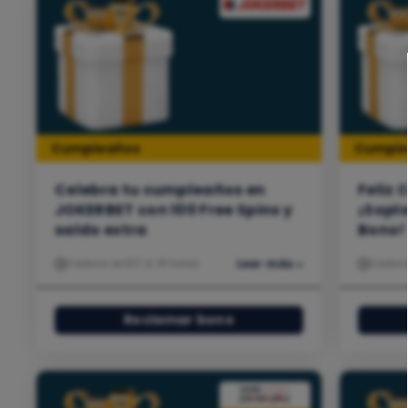
Cumpleaños
Cumple
Celebra tu cumpleaños en
Feliz
JOKERBET con 100 Free Spins y
¡Sopla
saldo extra
Bono!
Caduca en
327 d. 19 horas
Leer más »
Caduca
Reclamar bono