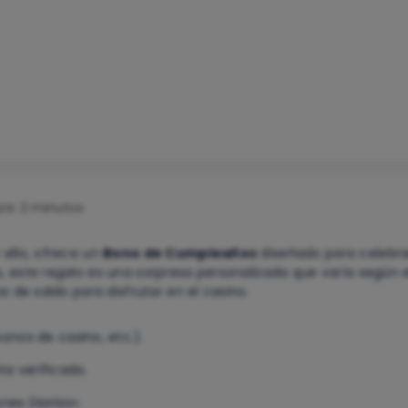
ra: 2 minutos
 ello, ofrece un
Bono de Cumpleaños
diseñado para celebrar
, este regalo es una sorpresa personalizada que varía según e
s de saldo para disfrutar en el casino.
onos de casino, etc.).
a verificada.
nes Diarias».