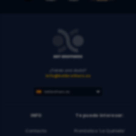
¿Tienes una duda?
info@betbrothers.es
betbrothers.es
INFO
Te puede interesar:
Contacto
Pronóstico ‘La Quiniela’