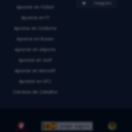
Telegram
Apostar en Fútbol
Apostar en F1
Apostar en Ciclismo
Apostar en Boxeo
Apostar en eSports
Apostar en Golf
Apostar en MotoGP
Apostar en UFC
Carreras de Caballos