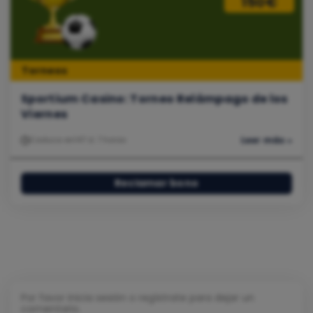
150€
Torneos
Sportium Casino: Torneo Relámpago de los
Viernes
Caduca en
147 d. 7 horas
Leer más »
Reclamar bono
Por favor inicia sesión o regístrate para dejar un
comentario.