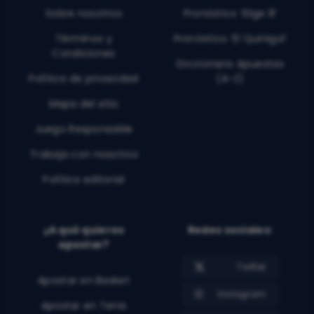
Sobre nosotros
Pronóstico ‘Elige 8’
Términos y
Pronóstico ‘El Quinigol’
Condiciones
Diccionario Apuestas
Política de privacidad
(A-Z)
Mapa del sitio
Juego Responsable
Trabaja con nosotros
Política editorial
¿A qué quieres
Redes sociales:
apostar?
Twitter
Apostar en Basket
Instagram
Apostar en Tenis