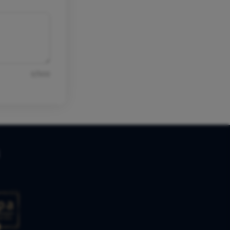
0
/500