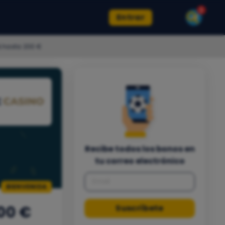
Entrar
% hasta 200 €
Recibe todos los bonos en
tu correo electrónico
BIENVENIDA
00 €