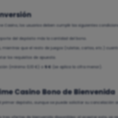
onversión
me Casino, los usuarios deben cumplir las siguientes condicion
porte del depósito más la cantidad del bono.
 mientras que el resto de juegos (ruletas, cartas, etc.) cuen
ar los requisitos de apuesta.
ación (mínimo 0,10 €) o
5 €
(se aplica la cifra menor).
rime Casino Bono de Bienvenida
primer depósito, aunque se puede solicitar su cancelación 
tres ofertas de bienvenida disponibles; al aceptar esta, se r