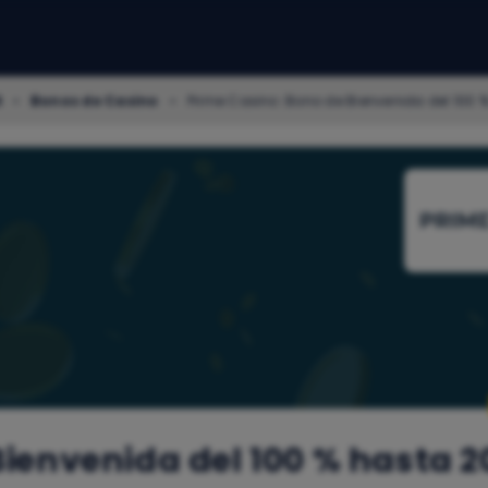
6
»
Bonos de Casino
»
Prime Casino: Bono de Bienvenida del 100 
Bienvenida del 100 % hasta 2