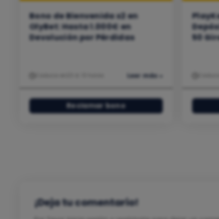
Bono de Bienvenida x2 en
PlayKa
OlyBet: Hasta 1.000€ en
Depósi
Devolución por Pérdidas
50 Gir
Caduca en
23 d. 13 horas
Leer más »
Caduca
Reclamar bono
¡Deja tu comentario!