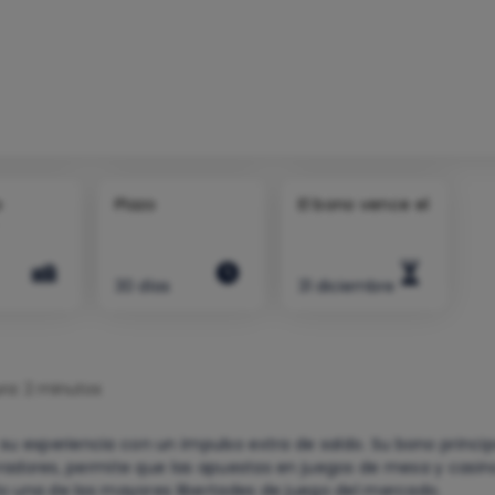
o
Plazo
El bono vence el
30 días
31 diciembre
ra: 2 minutos
su experiencia con un impulso extra de saldo. Su bono princi
eradores, permite que las apuestas en juegos de mesa y casin
do una de las mayores libertades de juego del mercado.