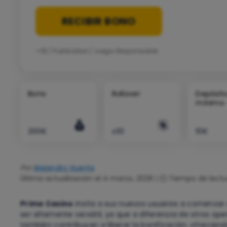
RECIBIR BONO
+18 / Publicidad / Juego Responsable
Bono
Rollover
Depósit
mínimo
200€
x30
10€
Por
Alejandro Huerta
Última actualización el 4 marzo, 2026
|
⏲️ Tiempo de lectu
Prime Casino
invita a sus nuevos usuarios a comenzar 
ser altamente versátil, ya que a diferencia de otros op
también contribuyan a liberar la bonificación, ofrecien