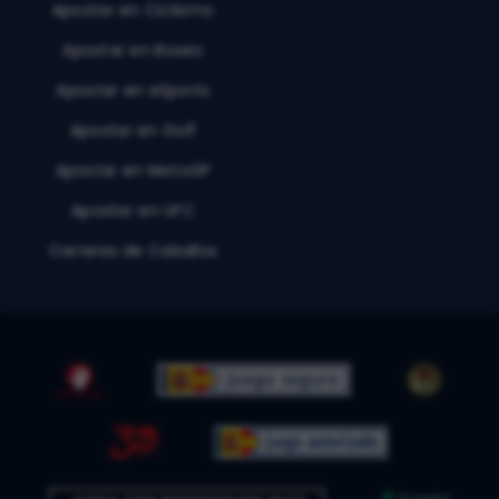
Apostar en Ciclismo
Apostar en Boxeo
Apostar en eSports
Apostar en Golf
Apostar en MotoGP
Apostar en UFC
Carreras de Caballos