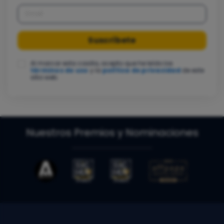
Al marcar esta casilla, acepto que he leído los
términos de uso
y la
política de privacidad
de este
sitio web.
Nuestros Premios y Nominaciones