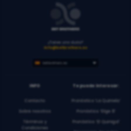
¿Tienes una duda?
info@betbrothers.es
betbrothers.es
INFO
Te puede interesar:
Contacto
Pronóstico ‘La Quiniela’
Sobre nosotros
Pronóstico ‘Elige 8’
Términos y
Pronóstico ‘El Quinigol’
Condiciones