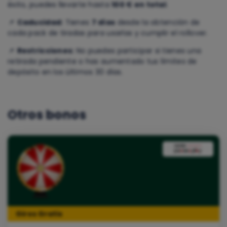
éxito, puedes llevarte hasta
100 € en total
.
📌
Caducidad:
Tienes
7 días
desde la obtención de
cada pack de tiradas para usarlas y cumplir el rollover.
📌
Restricciones:
No puedes participar si tienes una
retirada pendiente o has aumentado tus límites de
depósito en los últimos 30 días.
Otros bonos
Giros Gratis