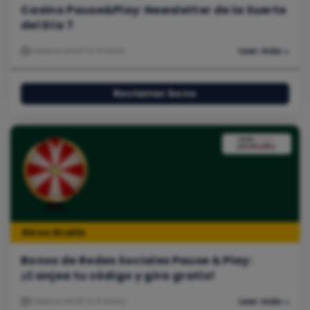
Casino Pause&Play: Newsletter de la Suerte
del Día 7
Caduca en
147 d. 9 horas
Leer más »
Reclamar bono
Giros Gratis
Bonos de Redes Sociales Pause & Play:
¡Canjea tu código y gira gratis!
Caduca en
147 d. 9 horas
Leer más »