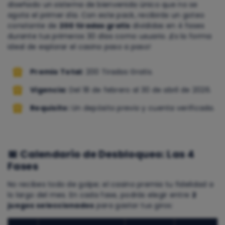
diseñado un sistema de bienvenida único que no se
agota el primer día. Con este pack, recibirás un goteo
constante de
200 tiradas gratis
divididas en 4 fases
durante tus primeros 30 días como usuario. ¡Es la forma
ideal de explorar el casino paso a paso!
Premio Total:
200 Tiradas Gratis.
Vigencia:
Del 18 de febrero al 30 de abril de 2026.
Requisito:
Un depósito previo y cuenta verificada.
📅 Calendario de Desbloqueo: Las 4
Fases
No recibes todo de golpe; el casino premia tu fidelidad a
lo largo del mes. En cada fase, podrás elegir entre
2
juegos seleccionados
para gastar tus giros: