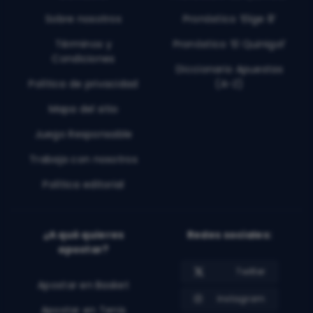
Sobre nosotros
Pronóstico ‘Elige 8’
Términos y
Pronóstico ‘El Quinigol’
Condiciones
Diccionario Apuestas
Política de privacidad
(A-Z)
Mapa del sitio
Juego Responsable
Trabaja con nosotros
Política editorial
¿A qué quieres
Redes sociales:
apostar?
Twitter
Apostar en Basket
Instagram
Apostar en Tenis