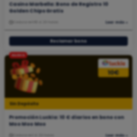
Casino Marbella: Bono de Registro 10
Golden Chips Gratis
Caduca en
145 d. 20 horas
Leer más »
Reclamar bono
NUEVO
10€
Sin Depósito
Promoción Luckia: 10 € diarios en bono con
Moo Moo Moo
Caduca en
1 d. 20 horas
Leer más »