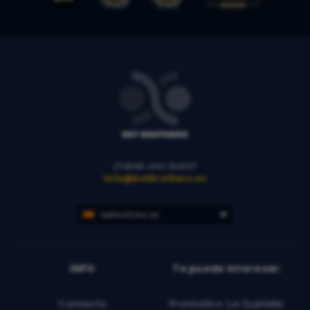
¿Tienes una duda?
info@betbrothers.es
betbrothers.es
INFO
Te puede interesar:
Contacto
Pronóstico ‘La Quiniela’