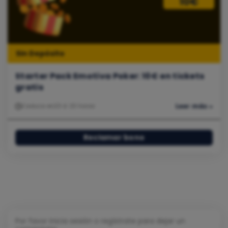
10€
Sin Depósito
Starter Pack Emotiva Poker: 10€ en tickets
gratis
Caduca en
23 d. 20 horas
Leer más »
Reclamar bono
Por favor inicia sesión o regístrate para dejar un