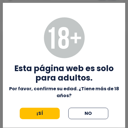
Reclamar bono
10€
Esta página web es solo
Sin Depósito
para adultos.
¡Codere te regala 10€ por verificar tu
Por favor, confirme su edad. ¿Tiene más de 18
cuenta!
años?
Caduca en
145 d. 20 horas
Leer más »
¡SÍ
NO
Reclamar bono