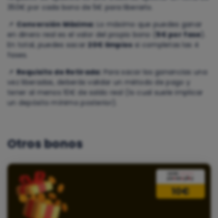
350€ por cada bono de 5€ para liberarlo.
📌
Conversión Máxima:
Lo máximo que puedes ganar
en dinero real es el valor del propio bono (
5€ por fase
).
En total, puedes sacar
20€ limpios
si completas las 4
fases.
📌
Requisito de Retirada:
Para sacar las ganancias una
vez liberadas, deberás validar un método de pago y
tener al menos 10€ de saldo real (lo cual suele implicar
un depósito mínimo posterior).
Otros bonos
10€