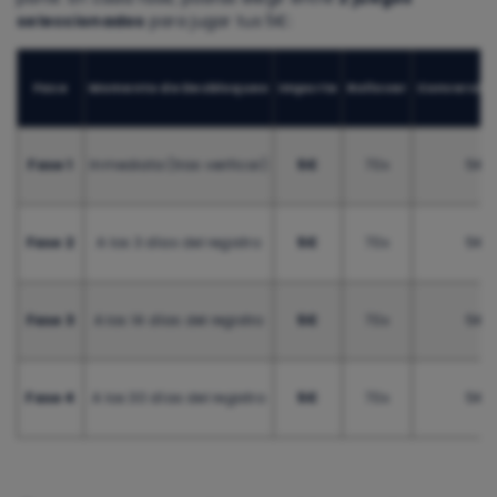
seleccionados
para jugar tus 5€:
Fase
Momento de Desbloqueo
Importe
Rollover
Conversión
Fase 1
Inmediata (tras verificar)
5€
70x
5€
Fase 2
A los 3 días del registro
5€
70x
5€
Fase 3
A los 14 días del registro
5€
70x
5€
Fase 4
A los 30 días del registro
5€
70x
5€