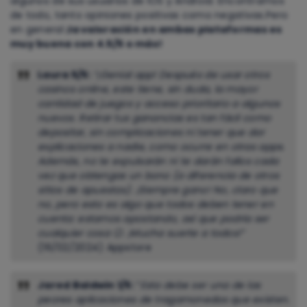
algunos de sus usuarios de IOS y Android. Encontramos
de todo, tanto opiniones positivas como negativas.Pero
en general ¡
la valoración en ambas plataformas es
muy buena con 4.5/5 o más!
Laura 5/5:
“¡Genial app! Después de usar otros
casinos online, este tiene, sin duda, la mayor
cantidad de juegos y acceso prioritario a algunos
nuevos. Retirar tus ganancias es tan fácil como
depositar, sin complicaciones ni tener que dar
explicaciones a nadie, como ocurre en otras apps.
Además, no te expulsarán ni te darán fallos cada
vez que obtengas un bono (a diferencia de otros
sitios de apuestas). ¡Siempre gano! No, claro que
no, pero esto es algo que todos deben tener en
cuenta: estamos apostando, así que podría ser
cualquier cosa 🥴. ¡Mucha suerte a todos!”
(16/02/2024) Appstore
Jared Baldwin 1/5:
“
Esta debe ser una de las
peores aplicaciones de tragamonedas que existen.