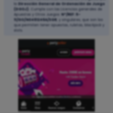
la
Dirección General de Ordenación de Juego
(DGOJ)
. Cumple con las Licencias generales de
Apuestas y Otros Juegos:
Nº/REF: 5-
11/GO/N0461246A/SGR
, y singulares, que son las
que permiten tener apuestas, ruletas, blackjack y
slots.