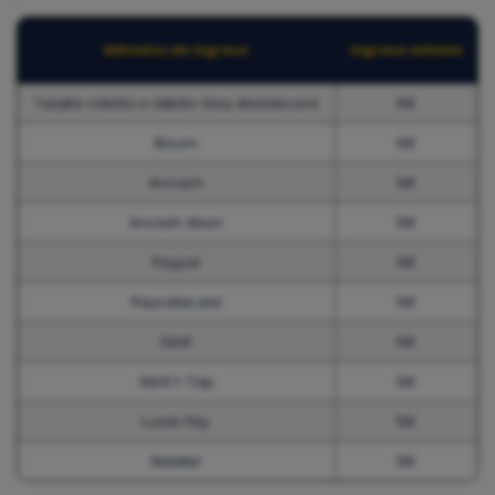
Métodos de Ingreso
Ingreso mínimo
Tarjeta crédito o débito Visa, Mastercard
5€
Bizum
5€
Aircash
5€
Aircash Abon
5€
Paypal
5€
Paysafecard
5€
Skrill
5€
Skrill 1-Tap
5€
Luxon Pay
5€
Neteller
5€