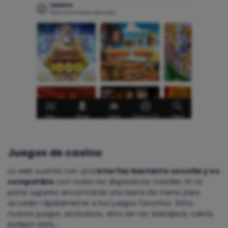
Juegos de casino
La web cuenta con una
interfaz bastante sencilla y es
compatible
con todos los dispositivos móviles. En la
parte superior encontrarás una barra de menú para
acceder rápidamente a tus juegos favoritos: Slots,
nuevos juegos, exclusivos, slots de var, blackjack, ruleta,
jackpot slots…