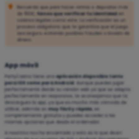
Recuerda que para hacer retiros o depositar más
de 150€,
tienes que verificar tu identidad
en
casinos legales como este. La verificación es un
proceso obligatorio que te garantiza que el juego
sea seguro, evitando posibles fraudes o lavado de
dinero.
App móvil
PartyCasino tiene una
aplicación disponible tanto
para IOS como para Android
. Aunque puedes jugar
perfectamente desde su versión web ya que se adapta
perfectamente en responsive, te aconsejamos que te
descargues la app, ya que es mucho más cómoda de
utilizar, además es
muy fácil y rápida
, es
completamente gratuita y puedes acceder a las
mismas opciones que desde el ordenador.
A nosotros nos ha encantado y esto es lo que dicen