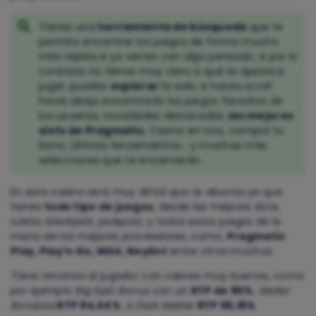
Tienes una
herramienta de búsqueda
que te
permite encontrar los juegos de forma mucho
más rápida si ya vienes con algo pensado, si por lo
contrario no tienes muy claro a qué te apetece
jugar, puedes
explorar
la web, si haces scroll
hacia abajo encontrarás los juegos favoritos de
los usuarios, novedades destacadas,
las mejores
slots de Pragmatic
, Casino en vivo, compra tu
bono, últimos lanzamientos… y muchas más
selecciones que te encantarán.
En este casino será muy difícil que te aburras ya que
tienes
todo tipo de juegos
, desde las mejores slots,
ruleta, blackjack, jackpots, y todos estos juegos de la
mano de los mejores proveedores, como,
Pragmatic
Play, Play’n Go, MGA, NeyEnt
entre otros muchos.
Tiene retornos al jugador con valores muy buenos, como
por ejemplo
Big Spin Bonus
con un
RTP de 95%
,
Stellar
Bonanza
RTP 94,04%
, a
Dark Matter
RTP 96,18%
.