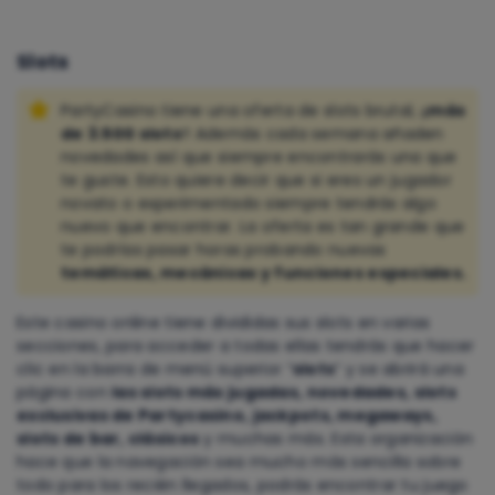
Slots
PartyCasino tiene una oferta de slots brutal, ¡¡
más
de 3.500 slots
!! Además cada semana añaden
novedades así que siempre encontrarás una que
te guste. Esto quiere decir que si eres un jugador
novato o experimentado siempre tendrás algo
nuevo que encontrar. La oferta es tan grande que
te podrías pasar horas probando nuevas
temáticas, mecánicas y funciones especiales.
Este casino online tiene divididas sus slots en varias
secciones, para acceder a todas ellas tendrás que hacer
clic en la barra de menú superior “
slots
” y se abrirá una
página con
las slots más jugadas, novedades, slots
exclusivas de Partycasino, jackpots, megaways,
slots de bar, clásicos
y muchas más. Esta organización
hace que la navegación sea mucho más sencilla sobre
todo para los recién llegados, podrás encontrar tu juego