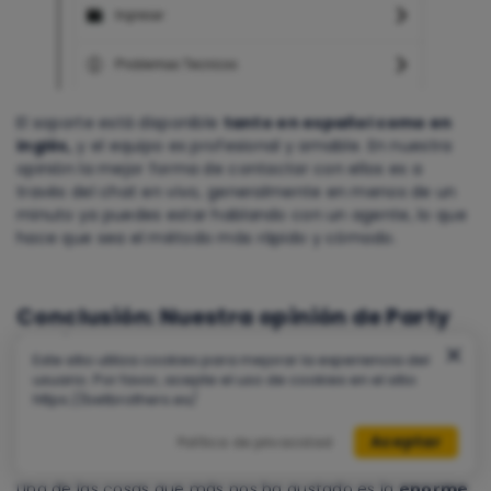
El soporte está disponible
tanto en español como en
inglés,
y el equipo es profesional y amable. En nuestra
opinión la mejor forma de contactar con ellos es a
través del chat en vivo, generalmente en menos de un
minuto ya puedes estar hablando con un agente, lo que
hace que sea el método más rápido y cómodo.
Conclusión: Nuestra opinión de Party
Casino
Este sitio utiliza cookies para mejorar la experiencia del
usuario. Por favor, acepte el uso de cookies en el sitio
PartyCasino es una
opción muy completa
, tiene
https://betbrothers.es/
todas las licencias de la
DGOJ
, así que puedes
jugar con total tranquilidad.
Aceptar
Política de privacidad
Una de las cosas que más nos ha gustado es la
enorme