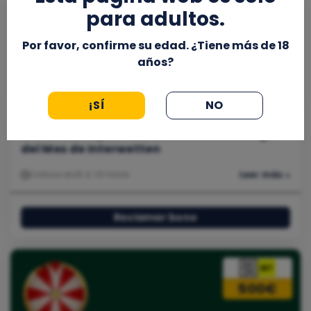
para adultos.
10 FS
Por favor, confirme su edad. ¿Tiene más de 18
años?
¡SÍ
NO
Giros Gratis
10€ en Free Spins cada Lunes con el Juego
del Mes de Interwetten
Caduca en
25 d. 20 horas
Leer más »
Reclamar bono
500€