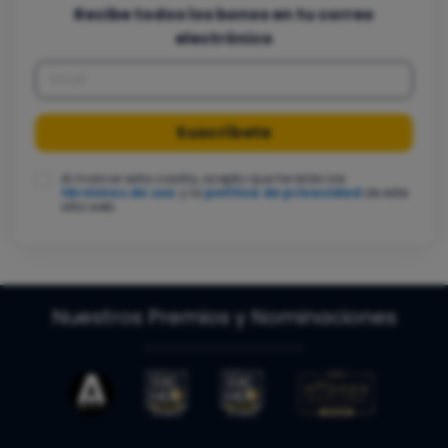
Recibe todos los bonos en tu correo
electrónico
Al marcar esta casilla, acepto que he leído los
términos de uso
y la
política de privacidad
de este
sitio web.
Nuestros Premios y Nominaciones