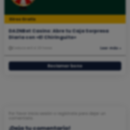
Giros Gratis
DAZNBet Casino: Abre tu Caja Sorpresa
Diaria con «El Chiringuito»
Caduca en
3 d. 20 horas
Leer más »
Reclamar bono
Por favor inicia sesión o regístrate para dejar un
comentario.
¡Deja tu comentario!