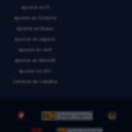
Apostar en F1
Apostar en Ciclismo
Apostar en Boxeo
Apostar en eSports
Apostar en Golf
Apostar en MotoGP
Apostar en UFC
Carreras de Caballos