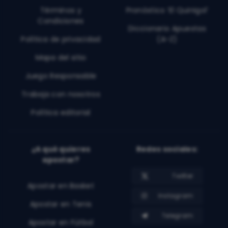
Términos y
Pronóstico ‘El Quinigol’
Condiciones
Diccionario Apuestas
Política de privacidad
(A-Z)
Mapa del sitio
Juego Responsable
Trabaja con nosotros
Política editorial
¿A qué quieres
Redes sociales:
apostar?
Twitter
Apostar en Basket
Instagram
Apostar en Tenis
Telegram
Apostar en Fútbol