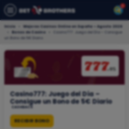
Inicio
»
Mejores Casinos Online en España – Agosto 2026
»
Bonos de Casino
»
Casino777: Juego del Día – Consigue
un Bono de 5€ Diario
Casino777: Juego del Día –
Consigue un Bono de 5€ Diario
CASHBACK
RECIBIR BONO