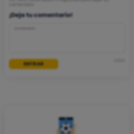
comentario.
¡Deja tu comentario!
0
/500