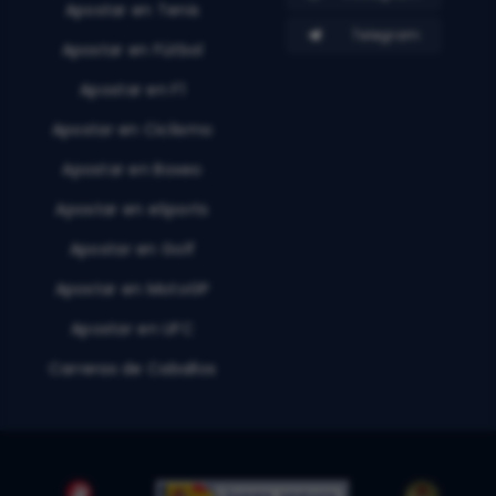
Apostar en Tenis
Telegram
Apostar en Fútbol
Apostar en F1
Apostar en Ciclismo
Apostar en Boxeo
Apostar en eSports
Apostar en Golf
Apostar en MotoGP
Apostar en UFC
Carreras de Caballos