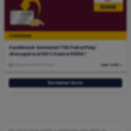
500€
Cashback
Cashback Semanal TikiTaka Play:
¡Recupera el 50% hasta 500€!
Caduca en
146 d. 18 horas
Leer más »
Reclamar bono
Por favor inicia sesión o regístrate para dejar un