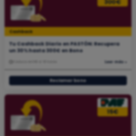
300€
Cashback
Tu Cashback Diario en PASTÓN: Recupera
un 30% hasta 300€ en Bono
Caduca en
146 d. 18 horas
Leer más »
Reclamar bono
15€