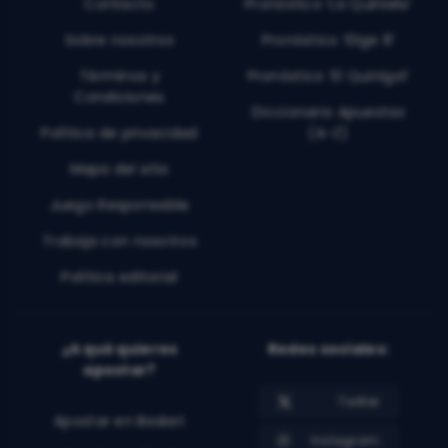
Contacto
Pronóstico ‘La Quiniela’
Sobre nosotros
Pronóstico ‘Elige 8’
Términos y
Pronóstico ‘El Quinigol’
Condiciones
Diccionario Apuestas
Política de privacidad
(A-Z)
Mapa del sitio
Juego Responsable
Trabaja con nosotros
Política editorial
¿A qué quieres
Redes sociales:
apostar?
Twitter
Apostar en Basket
Instagram