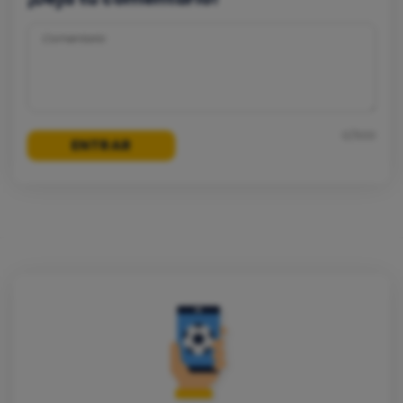
0
/500