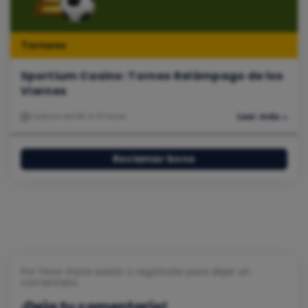
Torneos
Sportium Casino: Torneo Relámpago de los
Viernes
Caduca en
146 d. 8 horas
Leer más »
Reclamar bono
Por favor inicia sesión o regístrate para dejar un
comentario.
¡Deja tu comentario!