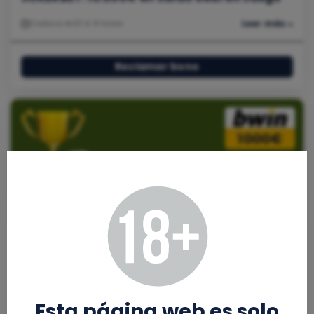
Caduca en
31 d. 8 horas
Leer más »
Reclamar bono
1000€
Torneos
Torneo ¡Hagan Juego! de Bwin Casino:
6.000€ en Efectivo en Ruletas de Evolution
Caduca en
8 h. 18 min.
Leer más »
Esta página web es solo