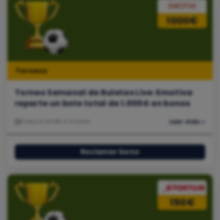
1000€
Torneos
Torneo Semanal de Ruletas Live: Emotiva
reparte un bote total de 1.000€ en bonos
Caduca en
146 d. 8 horas
Leer más »
Reclamar bono
150€