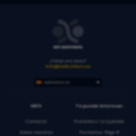
¿Tienes una duda?
info@betbrothers.es
betbrothers.es
INFO
Te puede interesar:
Contacto
Pronóstico ‘La Quiniela’
Sobre nosotros
Pronóstico ‘Elige 8’