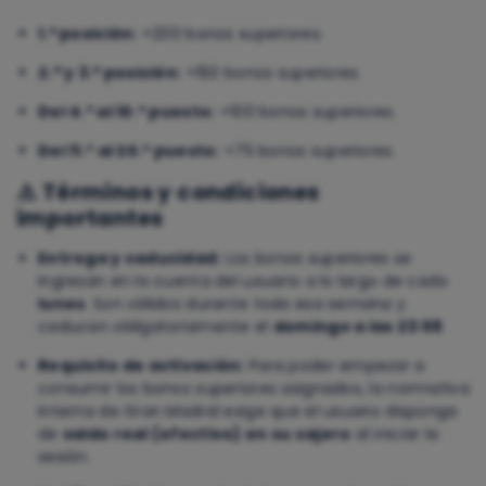
1.ª posición:
+200 bonos superiores.
2.ª y 3.ª posición:
+150 bonos superiores.
Del 4.º al 10.º puesto:
+100 bonos superiores.
Del 11.º al 20.º puesto:
+75 bonos superiores.
⚠️ Términos y condiciones
importantes
Entrega y caducidad:
Los bonos superiores se
ingresan en la cuenta del usuario a lo largo de cada
lunes
. Son válidos durante toda esa semana y
caducan obligatoriamente el
domingo a las 23:59
.
Requisito de activación:
Para poder empezar a
consumir los bonos superiores asignados, la normativa
interna de Gran Madrid exige que el usuario disponga
de
saldo real (efectivo) en su cajero
al iniciar la
sesión.