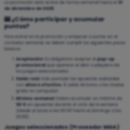
La promoción está activa de forma semanal hasta el
31
de diciembre de 2026
.
🎰 ¿Cómo participar y acumular
puntos?
Para entrar en la promoción y empezar a sumar en el
contador semanal, se deben cumplir los siguientes pasos
básicos:
Aceptación:
Es obligatorio aceptar el
pop-up
promocional
que aparece al abrir cualquiera de
los juegos seleccionados.
Saldo real:
Solo puntúan las apuestas realizadas
con
dinero efectivo
. El saldo de bono o las tiradas
gratis no computan.
Mínimo semanal:
Debes acumular un mínimo de
30 €
en apuestas durante el ciclo de la semana
(desde el lunes a las 00:00 hasta el domingo a las
23:59).
Juegos seleccionados (Proveedor MGA)