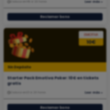
Caduca en
145 d. 20 horas
Leer más »
Reclamar bono
10€
Sin Depósito
Starter Pack Emotiva Poker: 10€ en tickets
gratis
Caduca en
23 d. 20 horas
Leer más »
Reclamar bono