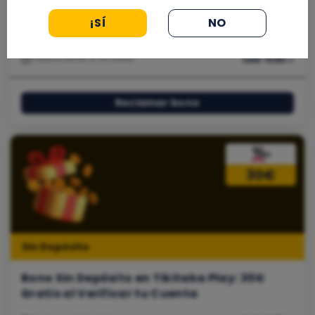
¡Codere te regala 10€ por verificar tu
¡SÍ
NO
cuenta!
Caduca en
145 d. 20 horas
Leer más »
Reclamar bono
30€
Sin Depósito
Bono Sin Depósito en Tikitaka Play: 30€
Gratis al Verificar tu Cuenta