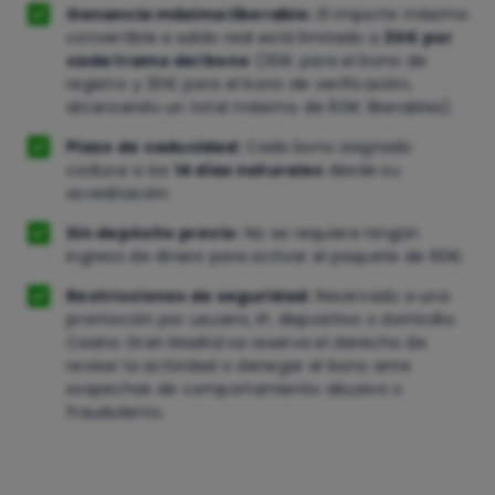
Ganancia máxima liberable:
El importe máximo
convertible a saldo real está limitado a
30€ por
cada tramo del bono
(30€ para el bono de
registro y 30€ para el bono de verificación,
alcanzando un total máximo de 60€ liberables).
Plazo de caducidad:
Cada bono asignado
caduca a los
14 días naturales
desde su
acreditación.
Sin depósito previo:
No se requiere ningún
ingreso de dinero para activar el paquete de 60€.
Restricciones de seguridad:
Reservado a una
promoción por usuario, IP, dispositivo o domicilio.
Casino Gran Madrid se reserva el derecho de
revisar la actividad o denegar el bono ante
sospechas de comportamiento abusivo o
fraudulento.