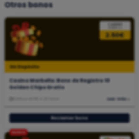
Otros bonos
2.50€
Sin Depósito
Casino Marbella: Bono de Registro 10
Golden Chips Gratis
Caduca en
145 d. 20 horas
Leer más »
Reclamar bono
NUEVO