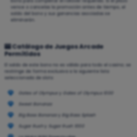
bono para completar el rollover requerido. Si el plazo
vence o cancelas la promoción antes de tiempo, el
saldo del bono y sus ganancias asociadas se
eliminarán.
🎰 Catálogo de Juegos Arcade
Permitidos
El saldo de este bono no es válido para todo el casino; se
restringe de forma exclusiva a la siguiente lista
seleccionada de slots:
Gates of Olympus
y
Gates of Olympus 1000
Sweet Bonanza
Big Bass Bonanza
y
Big Bass Splash
Sugar Rush
y
Sugar Rush 1000