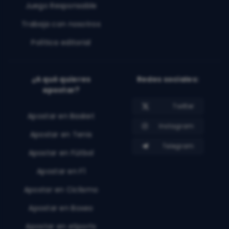
Juego Responsable
Trabaja con nosotros
Política editorial
¿A qué quieres
Redes sociales:
apostar?
Twitter
Apostar en Basket
Instagram
Apostar en Tenis
Telegram
Apostar en Fútbol
Apostar en F1
Apostar en Ciclismo
Apostar en Boxeo
Apostar en eSports