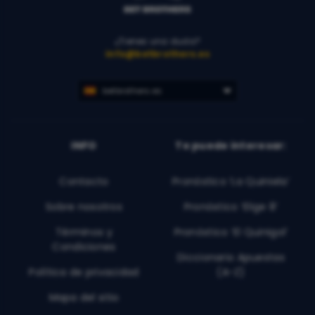
¿Tienes una duda?
info@betbrothers.es
betbrothers.es
INFO
Te puede interesar:
Contacto
Pronóstico ‘La Quiniela’
Sobre nosotros
Pronóstico ‘Elige 8’
Términos y
Pronóstico ‘El Quinigol’
Condiciones
Diccionario Apuestas
Política de privacidad
(A-Z)
Mapa del sitio