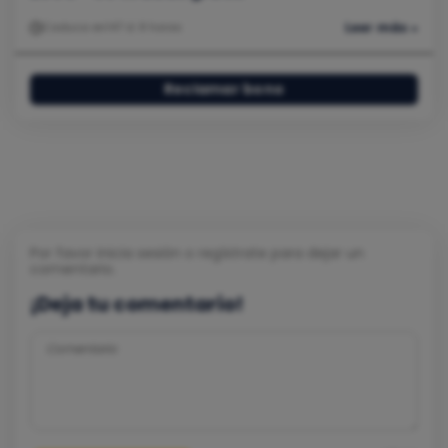
Caduca en
147 d. 8 horas
Leer más »
Reclamar bono
Por favor inicia sesión o regístrate para dejar un
comentario.
¡Deja tu comentario!