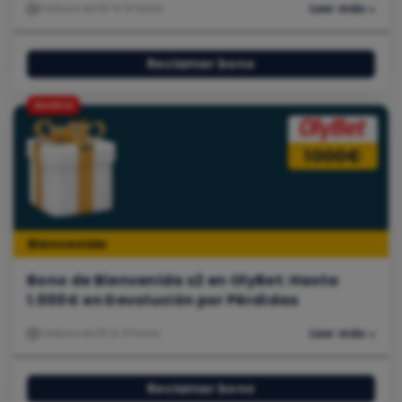
Caduca en
147 d. 8 horas
Leer más »
Reclamar bono
NUEVO
1000€
Bienvenida
Bono de Bienvenida x2 en OlyBet: Hasta
1.000€ en Devolución por Pérdidas
Caduca en
25 d. 8 horas
Leer más »
Reclamar bono