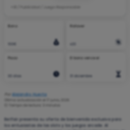
+18 / Publicidad / Juego Responsable
Bono
Rollover
100€
x20
Plazo
El bono vence el
30 días
31 diciembre
Por
Alejandro Huerta
Última actualización el 17 junio, 2026
⏲️ Tiempo de lectura: 3 minutos
Betfair presenta su oferta de bienvenida exclusiva para
los entusiastas de las slots y los juegos arcade. Al