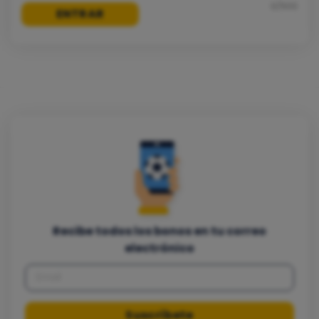
0
/500
Recibe todos los bonos en tu correo
electrónico