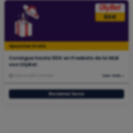
50€
Apuestas Gratis
Consigue hasta 50€ en Freebets de la MLB
con OlyBet
Caduca en
55 d. 6 horas
Leer más »
Reclamar bono