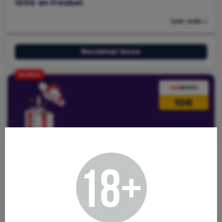
100€ en Freebet
Leer más »
Reclamar bono
NUEVO
10€
Apuestas Gratis
Promoción eSports en MARCA Apuestas:
Consigue 1 Apuesta Gratis por cada 3
Combinadas
Caduca en
147 d. 6 horas
Leer más »