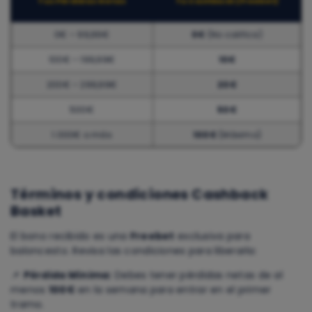
Tus Pérdidas Netas
Tu Cashback (Freebet)
0€ – 99,99€
0€
(No califica)
100€ – 199,99€
10€
200€ – 299,99€
20€
500€
50€
1.000€ o más
100€
(Máximo)
Términos y condiciones Cashback
Basket
El bono recibido es una
Freebet
exclusiva para
baloncesto. Revisa las condiciones para liberarla:
📌
Pérdida Mínima:
Debes tener pérdidas netas de al
menos
100€
en la semana para entrar en el primer
tramo.