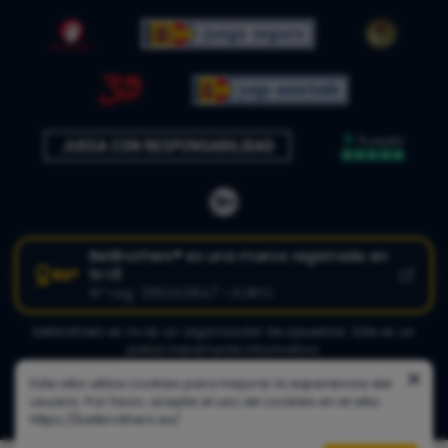
BetBrothers® es una marca registrada en
la UE
EU®
Nº reg. 019243847 • EUIPO
betbrothers.es no es un organizador de apuestas. Este es un
portal meramente informativo.
Copyright © 2026 Bet Brothers ES - Todos los derechos
Este sitio utiliza cookies para mejorar la experiencia del
reservados
usuario. Por favor, acepte el uso de cookies en el sitio
https://betbrothers.es/