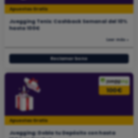
Apuestas Gratis
Juegging Tenis: Cashback Semanal del 10%
hasta 100€
Leer más »
Reclamar bono
100€
Apuestas Gratis
Juegging: Dobla tu Depósito con hasta