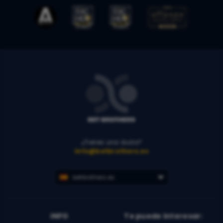
¿Tienes una duda?
info@betbrothers.es
betbrothers.es
INFO
Te puede interesar: