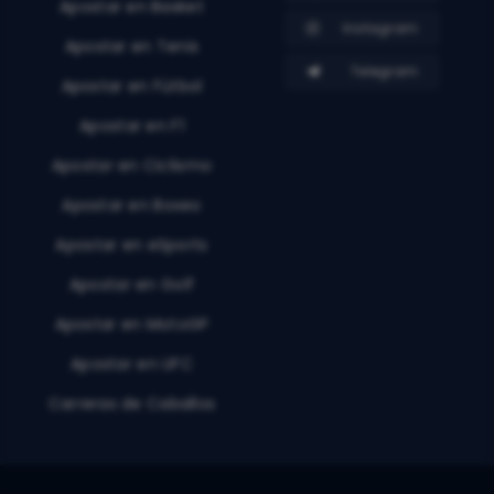
Apostar en Basket
Instagram
Apostar en Tenis
Telegram
Apostar en Fútbol
Apostar en F1
Apostar en Ciclismo
Apostar en Boxeo
Apostar en eSports
Apostar en Golf
Apostar en MotoGP
Apostar en UFC
Carreras de Caballos