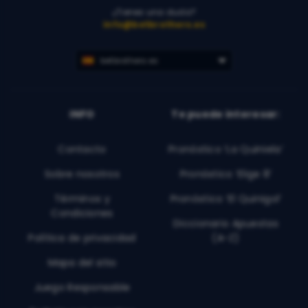
¿Tienes una duda?
info@betbrothers.es
betbrothers.es
INFO
Te puede interesar:
Contacto
Pronóstico ‘La Quiniela’
Sobre nosotros
Pronóstico ‘Elige 8’
Términos y
Pronóstico ‘El Quinigol’
Condiciones
Diccionario Apuestas
Política de privacidad
(A-Z)
Mapa del sitio
Juego Responsable