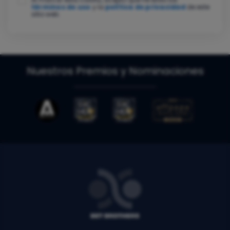
términos de uso
y la
política de privacidad
de este
sitio web.
Nuestros Premios y Nominaciones