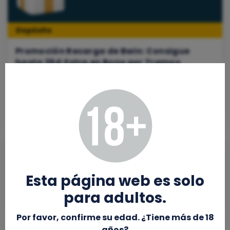
Depósito
Promoción Recarga de Bwin: Consigue
hasta 25€ Extra en Bono por Tramos
Caduca en
8 d. 17 horas
Leer más »
Reclamar bono
5€
Esta página web es solo
para adultos.
Depósito
Por favor, confirme su edad. ¿Tiene más de 18
años?