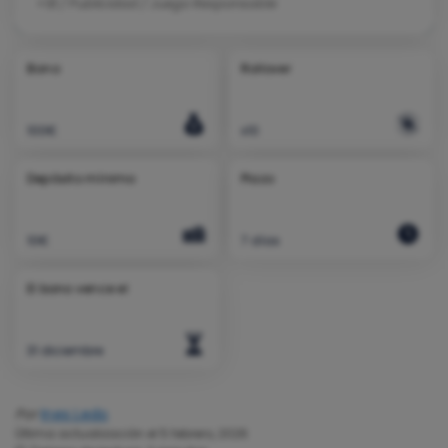
+18 / Publicidad / Juego Responsable
Bono
Rollover
100€
x10
Depósito mínimo
Plazo
10€
7 días
El bono vence el
31 diciembre
Por
Ines Ledo
Última actualización el 5 febrero, 2026