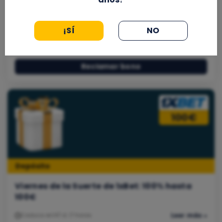
Tú pones el depósito, ¡VERSUS Freebet de
5€!
¡SÍ
NO
Caduca en
147 d. 17 horas
Leer más »
Reclamar bono
100€
Depósito
Viernes de la Suerte de 1xBet: 100% hasta
100€
Caduca en
147 d. 17 horas
Leer más »