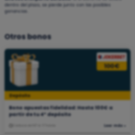
dentro del plazo, se pierde junto con las posibles
ganancias.
Otros bonos
100€
Depósito
Bono apuestas fidelidad: Hasta 100€ a
partir de tu 4º depósito
Caduca en
147 d. 17 horas
Leer más »