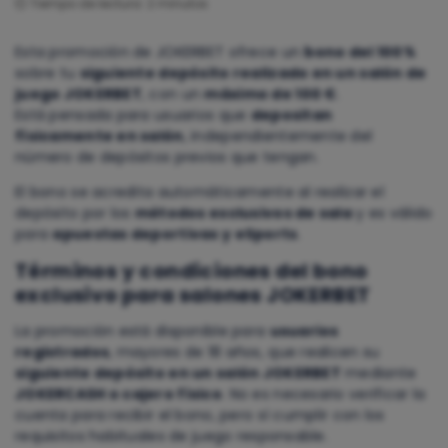
⏲️ Tiempo de lectura: 2 minutos
Esta promoción de JOKERBET ofrece un
bono del 100%
sobre tu
siguiente depósito realizado en un salón de
juego JOKERBET
, con un
máximo de 100 €
.
Está pensada para usuarios que
depositan
físicamente en salón
, independientemente del
número de depósitos previos que tengan.
El bono se acredita automáticamente al realizar el
depósito por los
métodos exclusivos de sala
y es válido
para
apuestas deportivas y eSports
.
Términos y condiciones del bono
exclusivo para salones JOKERBET
La promoción está disponible para
usuarios
registrados
, mayores de 18 años, que realicen su
siguiente depósito en un salón JOKERBET
mediante
JOKERCASH o cajero físico
. No es necesario verificar la
cuenta para recibir el bono, pero sí cumplir con los
requisitos habituales de juego responsable.