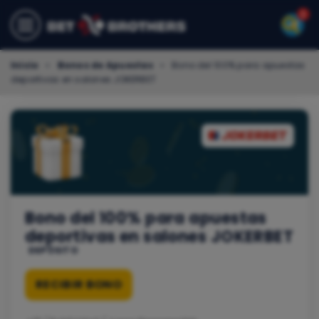
Inicio
»
Bonos de Apuestas
»
Bono del 100% para apuestas
deportivas en salones JOKERBET
Bono del 100% para apuestas
deportivas en salones JOKERBET
DEPÓSITO
RECIBIR BONO