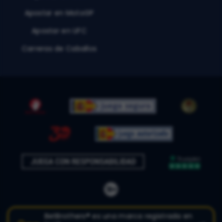
Apostar en MotoGP
Apostar en UFC
Carreras de Caballos
BetBrothers® es una marca registrada en