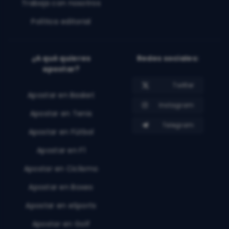
Trabaja con nosotros
Política editorial
¿A qué quieres
Redes sociales:
apostar?
Twitter
Apostar en Basket
Instagram
Apostar en Tenis
Telegram
Apostar en Fútbol
Apostar en F1
Apostar en Ciclismo
Apostar en Boxeo
Apostar en eSports
Apostar en Golf