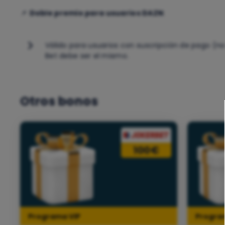
📌
Doble premio para usuarios DAZN
:
Válido para usuarios con suscripción de pago (n
Bet debe ser el mismo.
Otros bonos
100€
Programa VIP
Progra