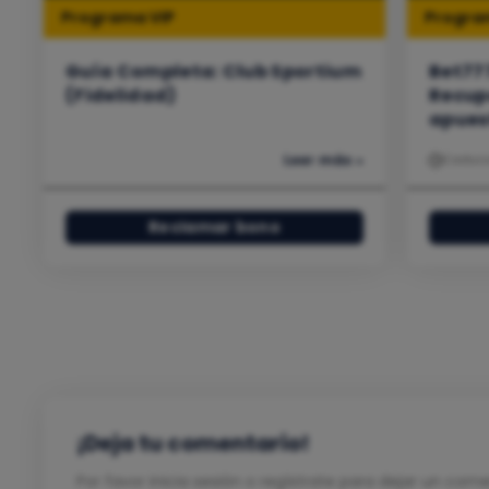
Programa VIP
Progra
Guía Completa: Club Sportium
Bet77
(Fidelidad)
Recup
apues
Leer más »
Caduca
Reclamar bono
¡Deja tu comentario!
Por favor inicia sesión o regístrate para dejar un come