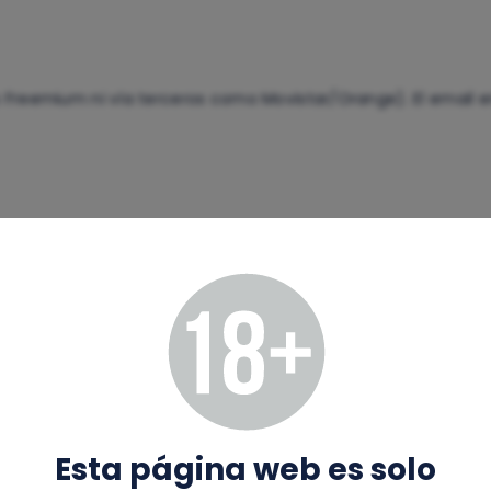
o Freemium ni vía terceros como Movistar/Orange). El email 
Esta página web es solo
ma VIP
Programa VIP