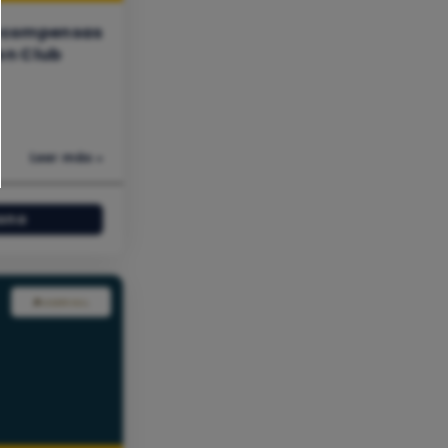
 recompensas
con Club
Leer más »
ono