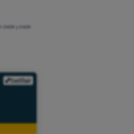
en DAZN y DAZN