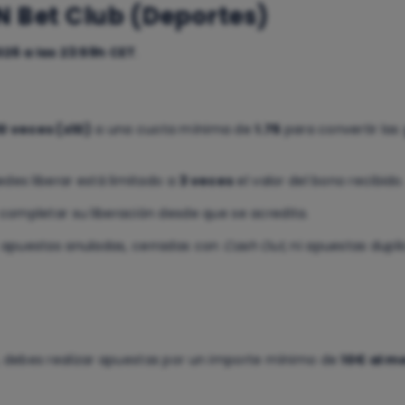
N Bet Club (Deportes)
26 a las 23:59h CET
.
10 veces (x10)
a una cuota mínima de
1.75
para convertir las
des liberar está limitado a
3 veces
el valor del bono recibido.
y completar su liberación desde que se acredita.
as apuestas anuladas, cerradas con
Cash Out
, ni apuestas dupl
, debes realizar apuestas por un importe mínimo de
10€ al m