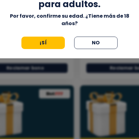
para adultos.
nClub: El Programa de
Betfair: Lleva tus
Por favor, confirme su edad. ¿Tiene más de 18
idad de GoldenPark
al siguiente nivel 
años?
Betfair
¡SÍ
NO
 en
146 d. 1 horas
Leer más »
Caduca en
177 d. 1 horas
Reclamar bono
Reclamar b