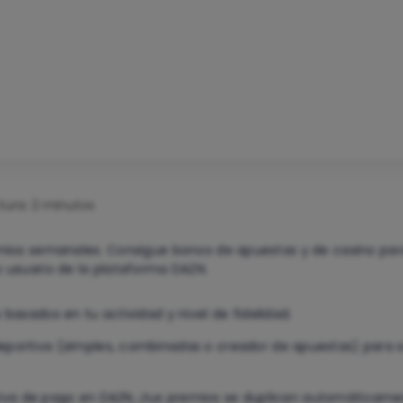
tura: 2 minutos
mios semanales. Consigue bonos de apuestas y de casino para
 usuario de la plataforma DAZN.
basados en tu actividad y nivel de fidelidad.
portiva (simples, combinadas o creador de apuestas) para su
ctiva de pago en DAZN, ¡tus premios se duplican automáticame