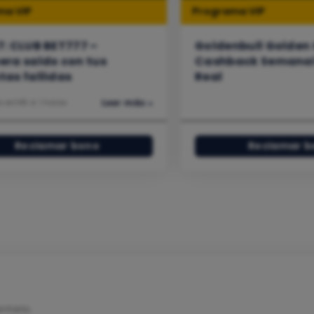
ma VIP
Programa VIP
7: CLUB BET777 –
Goldenbull Golden 
era saldo con tus
Cashback Semanal 
tas fallidas
Real
 en
146 d. 1 horas
Leer más »
Reclamar bono
Reclamar b
ntario.