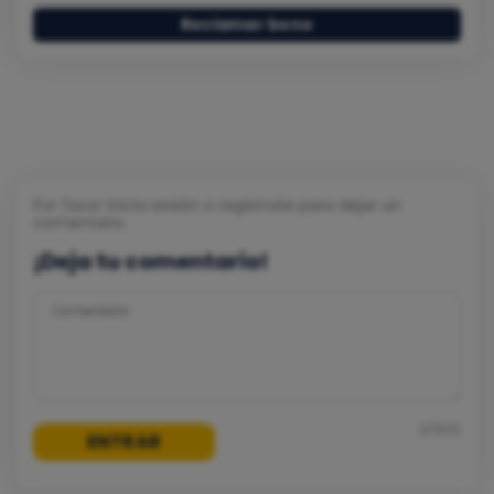
Reclamar bono
Por favor inicia sesión o regístrate para dejar un
comentario.
¡Deja tu comentario!
0
/500