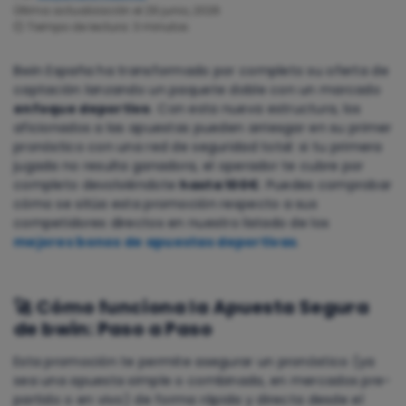
Última actualización el 29 junio, 2026
⏲️ Tiempo de lectura: 3 minutos
Bwin España ha transformado por completo su oferta de
captación lanzando un paquete doble con un marcado
enfoque deportivo
. Con esta nueva estructura, los
aficionados a las apuestas pueden arriesgar en su primer
pronóstico con una red de seguridad total: si tu primera
jugada no resulta ganadora, el operador te cubre por
completo devolviéndote
hasta 100€
. Puedes comprobar
cómo se sitúa esta promoción respecto a sus
competidores directos en nuestro listado de los
mejores bonos de apuestas deportivas
.
🚀 Cómo funciona la Apuesta Segura
de bwin: Paso a Paso
Esta promoción te permite asegurar un pronóstico (ya
sea una apuesta simple o combinada, en mercados pre-
partido o en vivo) de forma rápida y directa desde el