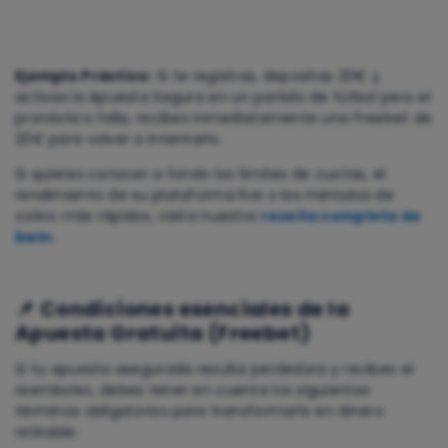
Ejemplo Práctico:
Si te registras, depositas 20€ y
activas la Apuesta Segura en un partido de fútbol pero el
pronóstico falla, recibes inmediatamente una Freebet de
20€ para volver a intentarlo.
Si quieres conocer a fondo los límites de cuotas, el
rendimiento de su plataforma live o los métodos de
cobro más rápidos, visita nuestra
reseña completa de
bwin
.
📌 Condiciones esenciales de la
Apuesta Gratuita (Freebet)
Si tu apuesta asegurada resulta perdedora y recibes el
reembolso, debes tener en cuenta los siguientes
términos obligatorios para transformarlo en dinero
retirable: