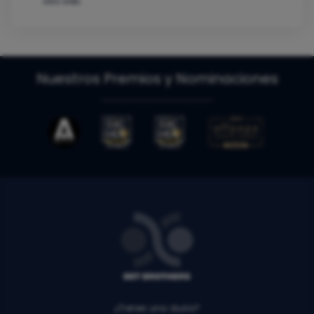
sitio web.
Nuestros Premios y Nominaciones
¿Tienes una duda?