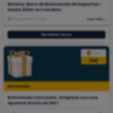
Betway: Bono de Bienvenida de Deportes –
Hasta 200€ en Free Bets
Caduca en
144 d. 17 horas
Leer más »
Reclamar bono
10€
Bienvenida
Bienvenida a Enracha: ¡Empieza con una
Apuesta Gratis de 10€!