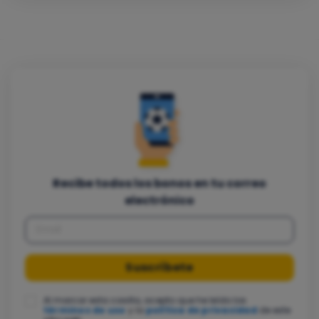
Recibe todos los bonos en tu correo
electrónico
Al marcar esta casilla, acepto que he leído los
términos de uso
y la
política de privacidad
de este