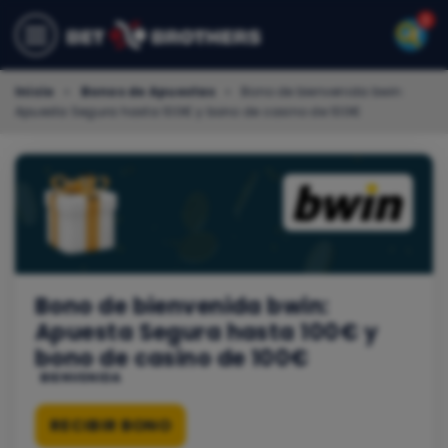
Inicio
»
Bonos de Apuestas
»
Bono de bienvenida bwin:
Apuesta Segura hasta 100€ y bono de casino de 100€
Bono de bienvenida bwin:
Apuesta Segura hasta 100€ y
bono de casino de 100€
BIENVENIDA
RECIBIR BONO