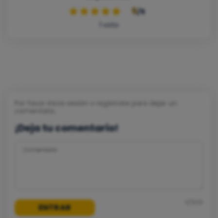
5
/5
1
voto
Por favor inicia sesión o regístrate para dejar un
comentario.
¡Deja tu comentario!
0
/500