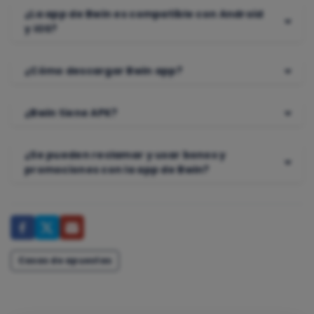
¿La app de Bwin es compatible con Android
y iOS?
¿Cómo descargar Bwin app?
¿Bwin tiene APK?
¿Se pueden reclamar y usar bonos y
promociones con la app de Bwin?
Casas de apuestas