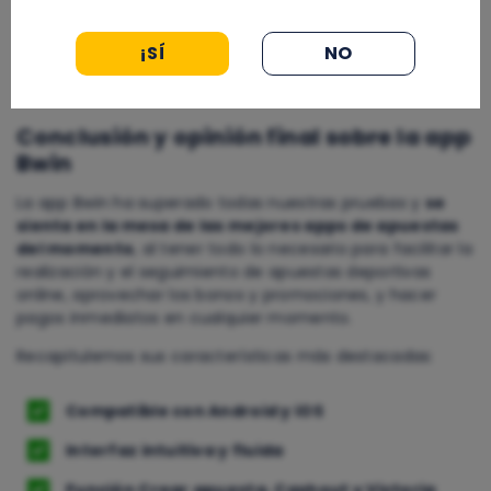
tipo de apuestas y pagos rápidos y seguros en
cualquier momento.
¡SÍ
NO
Conclusión y opinión final sobre la app
Bwin
La app Bwin ha superado todas nuestras pruebas y
se
sienta en la mesa de las mejores apps de apuestas
del momento
, al tener todo lo necesario para facilitar la
realización y el seguimiento de apuestas deportivas
online, aprovechar los bonos y promociones, y hacer
pagos inmediatos en cualquier momento.
Recapitulemos sus características más destacadas:
Compatible con Android y iOS
Interfaz intuitiva y fluida
Función Crear apuesta, Cashout y Victoria