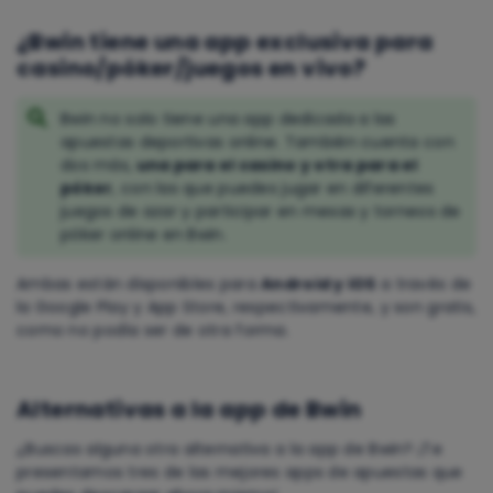
¿Bwin tiene una app exclusiva para
casino/póker/juegos en vivo?
Bwin no solo tiene una app dedicada a las
apuestas deportivas online. También cuenta con
dos más,
una para el casino y otra para el
póker
, con las que puedes jugar en diferentes
juegos de azar y participar en mesas y torneos de
póker online en Bwin.
Ambas están disponibles para
Android y iOS
a través de
la Google Play y App Store, respectivamente, y son gratis,
como no podía ser de otra forma.
Alternativas a la app de Bwin
¿Buscas alguna otra alternativa a la app de Bwin? ¡Te
presentamos tres de las mejores apps de apuestas que