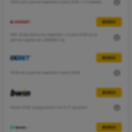
100% de tu primer depósito hasta 100€ + 3 Freebets
BONO
30€ Gratis Bono sin depósito + hasta 100€ en tu
primer ingreso en JOKERBET.es
BONO
100% de tu primer depósito hasta 300€
BONO
Hasta 100€ asegurados con tu 1ª apuesta
BONO