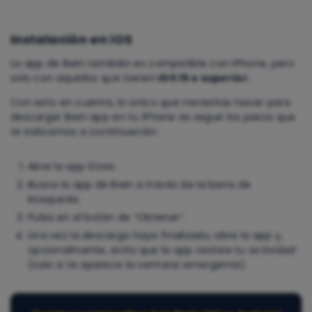
Instalación en iOS
La app de Bwin también es compatible con iPhone, pero
solo con aquellos que tienen
iOS 15 o superior.
Con esto en cuenta, lo único que necesitas hacer para
descargar Bwin app en tu iPhone es seguir los pasos que
te indicamos a continuación:
Abre la app Store.
Busca la app de Bwin a través de la barra de
búsqueda.
Pulsa en el botón de “Obtener”.
Una vez la descarga haya finalizado, abre la app y,
opcionalmente, evita que la app rastree tu actividad
(solo si te aparece la ventana emergente).