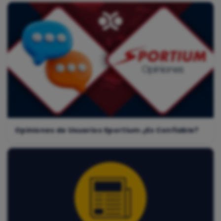
Opiniones de Usuarios Sportium ¿Es Confiable?