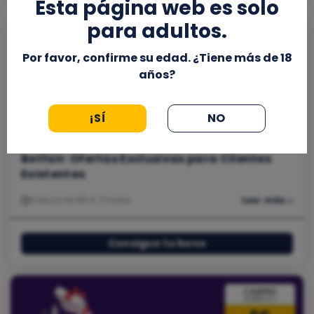
Esta página web es solo
para adultos.
10€
Por favor, confirme su edad. ¿Tiene más de 18
años?
¡SÍ
NO
Apuestas Gratis
Betfair: Ofertas Exclusivas para Clientes
Existentes
Caduca en
146 d. 17 horas
Leer más »
Consigue tu bono