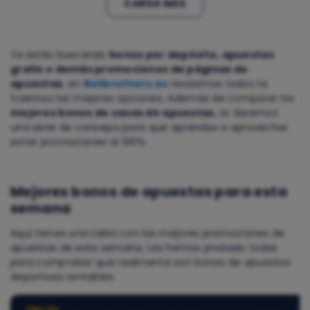
CARGA MÁS
Ya estés buscando
bonos por depósito, apuestas
gratis o demás promociones de páginas de
apuestas
, en
Betbrothers.es
revisamos todos te
traemos las mejores opciones. Además de comparar los
mejores bonos de casas de apuestas
, te daremos
una serie de consejos para que aprendas a aprovechar
estas promociones al 100%.
Mejores bonos de apuestas para esta
semana
Aqui tienes una tabla con las mejores promociones de
apuestas de esta semana. Las hemos probado todas
para comprobar que realmente son bonos de apuestas
deportivas rentables.
Tipo de