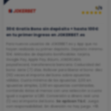
5
/5
30€ Gratis Bono sin depósito + hasta 100€
en tu primer ingreso en JOKERBET.es
Para nuevos usuarios de JOKERBET.es y App que no
hayan realizado su primer depósito. Depósito mínimo:
10€. Métodos de depósito bonificables: tarjeta,
Google Pay, Apple Pay, Bizum, JOKERCASH,
paysafecard, transferencia bancaria. Caducidad del
bono: siete (7) días. Rollover para liberar el bono: diez
(10) veces el importe del bono sobre apuestas
válidas. Cuota mínima de las apuestas: 2,00 en
apuestas simples, 2,00 en apuestas combinadas,
contando éstas al menos con una selección a cuota
igual o superior a 1,80. Conversión a dinero real: una
(1) vez el importe del bono.
Se aplican T&C
. Juega
con responsabilidad. Sin diversión no hay juego. +18.