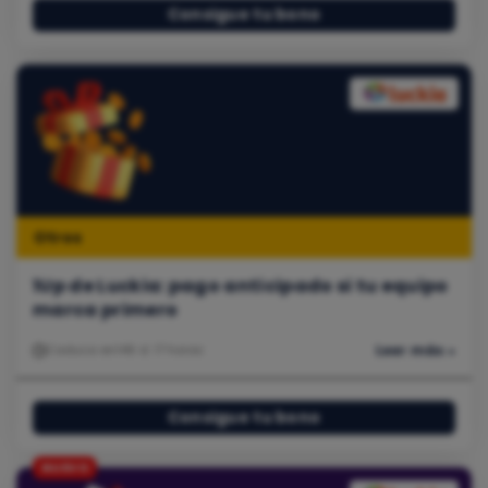
Consigue tu bono
Otros
1Up de Luckia: pago anticipado si tu equipo
marca primero
Caduca en
146 d. 17 horas
Leer más »
Consigue tu bono
NUEVO