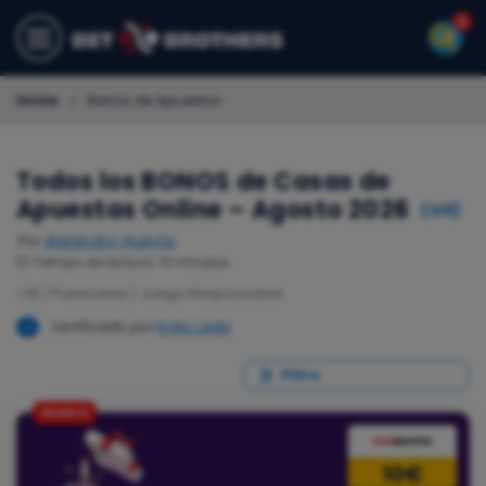
Inicio
»
Bonos de Apuestas
Todos los BONOS de Casas de
Apuestas Online – Agosto 2026
(129)
Por
Alejandro Huerta
⏲️ Tiempo de lectura: 13 minutos
+18 / Publicidad / Juego Responsable
Verificado por
Inés Ledo
Filtro
NUEVO
10€