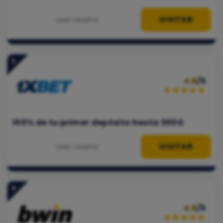
VISITAR
Leer reseña
3
4.8
/5
100% de tu primer depósito hasta 300€
VISITAR
Leer reseña
4
4.6
/5