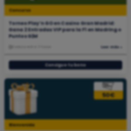
Concurso
Torneo Play’n GO en Casino Gran Madrid:
Gana 2 Entradas VIP para la F1 en Madring o
Puntos G|M
Caduca en
9 d. 17 horas
Leer más »
Consigue tu bono
50€
Bienvenida