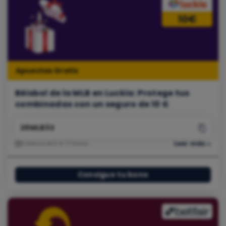
10€
Apuestas Gratis
Béisbol de la MLB en Luckia: Protege tus
combinadas con un seguro de 10 €
26MLB32
Caduca en
2 d. 17 horas
Leer más »
Consigue tu bono