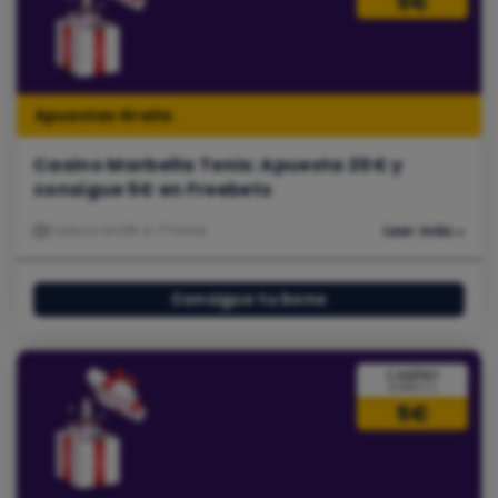
5€
Apuestas Gratis
Casino Marbella Tenis: Apuesta 20€ y
consigue 5€ en Freebets
Caduca en
146 d. 17 horas
Leer más »
Consigue tu bono
5€