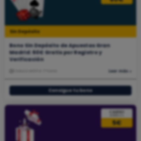
Sin Depósito
Bono Sin Depósito de Apuestas Gran
Madrid: 60€ Gratis por Registro y
Verificación
Caduca en
54 d. 17 horas
Leer más »
Consigue tu bono
5€