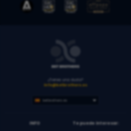
¿Tienes una duda?
info@betbrothers.es
betbrothers.es
INFO
Te puede interesar: