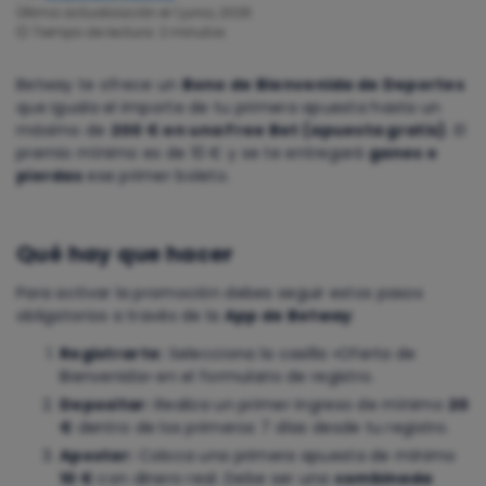
Última actualización el 1 junio, 2026
⏲️ Tiempo de lectura: 2 minutos
Betway te ofrece un
Bono de Bienvenida de Deportes
que iguala el importe de tu primera apuesta hasta un
máximo de
200 € en una Free Bet (apuesta gratis)
.
El
premio mínimo es de 10 € y se te entregará
ganes o
pierdas
ese primer boleto.
Qué hay que hacer
Para activar la promoción debes seguir estos pasos
obligatorios a través de la
App de Betway
:
Registrarte:
Selecciona la casilla «Oferta de
Bienvenida» en el formulario de registro.
Depositar:
Realiza un primer ingreso de mínimo
20
€
dentro de los primeros 7 días desde tu registro.
Apostar:
Coloca una primera apuesta de mínimo
10 €
con dinero real.
Debe ser una
combinada