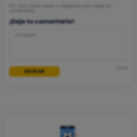
Por favor inicia sesión o regístrate para dejar un
comentario.
¡Deja tu comentario!
0
/500