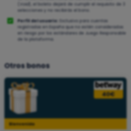
(
Void
), el boleto dejará de cumplir el requisito de 3
selecciones y no recibirás el bono.
Perfil del usuario:
Exclusivo para cuentas
registradas en España que no estén consideradas
en riesgo por los estándares de Juego Responsable
de la plataforma.
Otros bonos
40€
Bienvenida