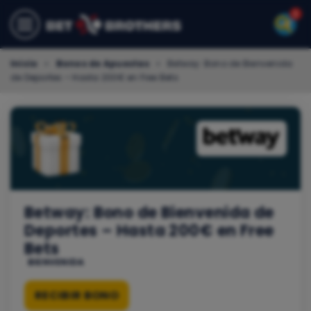
Inicio
»
Bonos de Apuestas
»
Betway: Bono de Bienvenida
de Deportes – Hasta 200€ en Free Bets
Betway: Bono de Bienvenida de
Deportes – Hasta 200€ en Free
Bets
BIENVENIDA
RECIBIR BONO