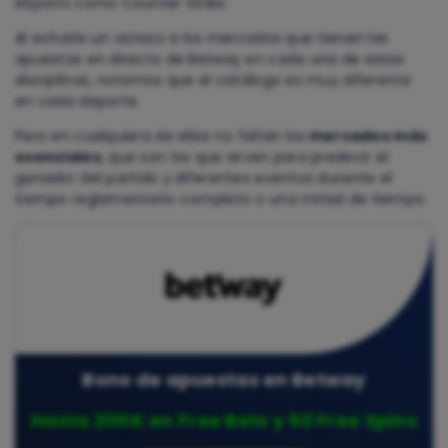
eSports como Counter Strike.
Al echarle un vistazo a los mercados que tienen las
apuestas en directo de Betway en cada una de estas
disciplinas, notamos que el catálogo es muy diferente
en cada deporte.
Pero en cualquiera de ellos no faltan los
mercados más
esenciales
, que son los que sirven para predecir el
ganador del partido y diferentes eventos durante el
tiempo reglamentario completo o una mitad de tiempo.
Bono de apuestas en Betway
Hasta 200€ en Free Bets y 50 Free Spins