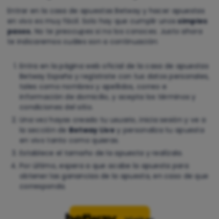
Entrar en la casa de apuestas Betway y hacer apuestas
en vivo es muy fácil. Solo hay que cumplir unos
simples
pasos.
No te preocupes si no los conoces. Justo ahora
te indicaremos cuáles son a continuación:
Entra en la página web oficial de la casa de apuestas
Betway España y regístrate con tus datos personales,
tales como nombres y apellidos, correo e
información de domicilio, y acepta los términos y
condiciones del sitio.
Una vez hayas creado tu usuario, inicia sesión y ve a
la sección de
Betway Live
y personaliza tu apuesta
en vivo tanto como quieras.
Establece el tamaño de la apuesta y realízala.
Por último, espera a que acabe la apuesta para
obtener las ganancias de la apuesta, en caso de que
corresponda.