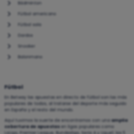
Bádminton
Fútbol americano
Fútbol sala
Dardos
Snooker
Balonmano
Fútbol
En Betway las apuestas en directo de fútbol son las más
populares de todas, al tratarse del deporte más seguido
en España y el resto del mundo.
Aquí tuvimos la suerte de encontrarnos con una
amplia
cobertura de apuestas
en ligas populares como
LaLiga, Premier League, Bundesliga, Seria A y Ligue1, las 5