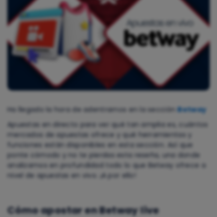
Ha llegado la hora de adentrarnos en la sección
Betway
Apuestas en directo para ver qué tan amplia es, cuántos
mercados de apuestas ofrece y qué herramientas y
funciones están disponibles en esta sección. Así que
ponte cómodo y no te pierdas esta reseña, una donde
analizamos en profundidad todo lo que Betway ofrece a
nivel de apuestas en vivo. ¡A por ello!
Cómo apostar en Betway live