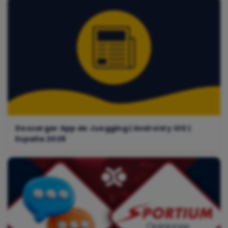
Descargar App de Juegging | Android y iOS |
España 2026