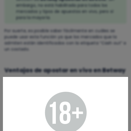
embargo, no está habilitada para todos los
mercados y tipos de apuestas en vivo, pero sí
para la mayoría.
Por suerte, es posible saber fácilmente en cuáles se
puede usar esta función ya que los mercados que la
admiten están identificados con la etiqueta “Cash out” a
un costado.
Ventajas de apostar en vivo en Betway
Si dudas de jugar en Betway y hacer apuestas en directo,
échales un vistazo a las siguientes ventajas. Puede que
cambies de opinión:
Streaming en vivo, Cashout y Crear apuesta
(BetBuilder).
Variedad de deportes y disciplinas, entre ellas el
fútbol, tenis, baloncesto, béisbol y varios eSports