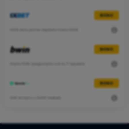
BONO
100% de tu primer depósito hasta 300€
BONO
Hasta 100€ asegurados con tu 1ª apuesta
BONO
30€ en bono o 3x10€ freebets