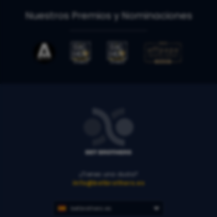
Nuestros Premios y Nominaciones
¿Tienes una duda?
info@betbrothers.es
betbrothers.es