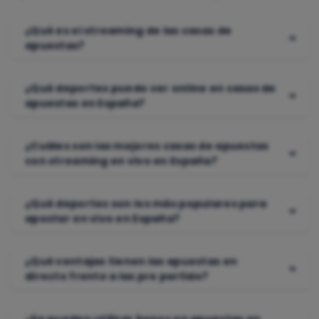
¿Qué es el streaming de las casas de
apuestas?
¿Qué deportes puedo ver online en casas de
apuestas en España?
¿Cuáles son las mejores casas de apuestas
con streaming en vivo en España?
¿Qué deportes son los más populares para
apostar en vivo en España?
¿Qué ventajas tienen las apuestas en
directo frente a las pre partido?
¿Se pueden utilizar bonos en apuestas en