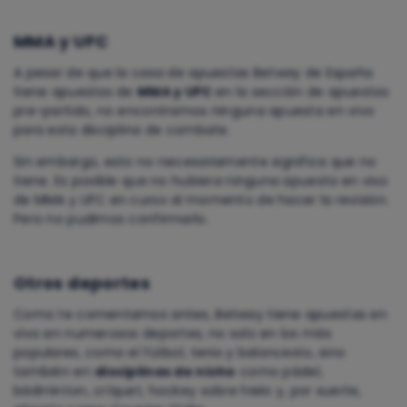
MMA y UFC
A pesar de que la casa de apuestas Betway de España
tiene apuestas de
MMA y UFC
en la sección de apuestas
pre-partido, no encontramos ninguna apuesta en vivo
para esta disciplina de combate.
Sin embargo, esto no necesariamente significa que no
tiene. Es posible que no hubiera ninguna apuesta en vivo
de MMA y UFC en curso al momento de hacer la revisión.
Pero no pudimos confirmarlo.
Otros deportes
Como te comentamos antes, Betway tiene apuestas en
vivo en numerosos deportes, no solo en los más
populares, como el fútbol, tenis y baloncesto, sino
también en
disciplinas de nicho
como pádel,
bádminton, críquet, hockey sobre hielo y, por suerte,