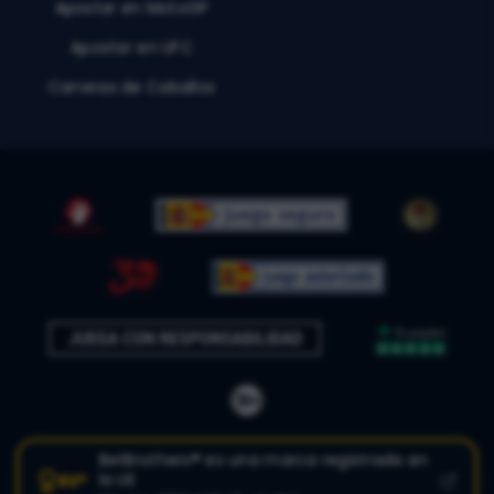
Apostar en MotoGP
Apostar en UFC
Carreras de Caballos
BetBrothers® es una marca registrada en
la UE
EU®