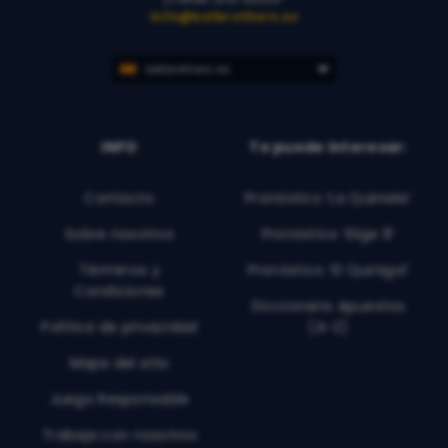
info@betbrothers.es
betbrothers.es
INFO
Te puede interesar:
Contacto
Pronóstico ‘La Quiniela’
Sobre nosotros
Pronóstico ‘Elige 8’
Términos y
Pronóstico ‘El Quinigol’
Condiciones
Diccionario Apuestas
Política de privacidad
(A-Z)
Mapa del sitio
Juego Responsable
Trabaja con nosotros