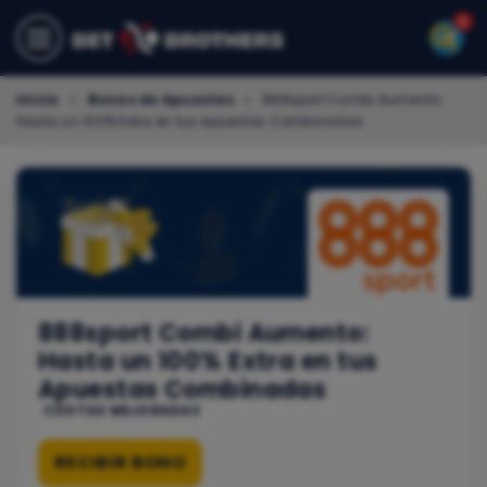
Inicio
»
Bonos de Apuestas
»
888sport Combi Aumento:
Hasta un 100% Extra en tus Apuestas Combinadas
888sport Combi Aumento:
Hasta un 100% Extra en tus
Apuestas Combinadas
CUOTAS MEJORADAS
RECIBIR BONO