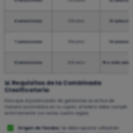
5 selecciones
7,5% extra
12 seleccio
6 selecciones
10% extra
13 seleccio
7 selecciones
15% extra
14 seleccio
8 selecciones
20% extra
15 o más selec
📊 Requisitos de la Combinada
Clasificatoria
Para que el potenciador de ganancias se active de
manera automática en tu cupón, el boleto debe cumplir
estrictamente con estas cuatro reglas:
Origen de fondos:
Se debe apostar utilizando