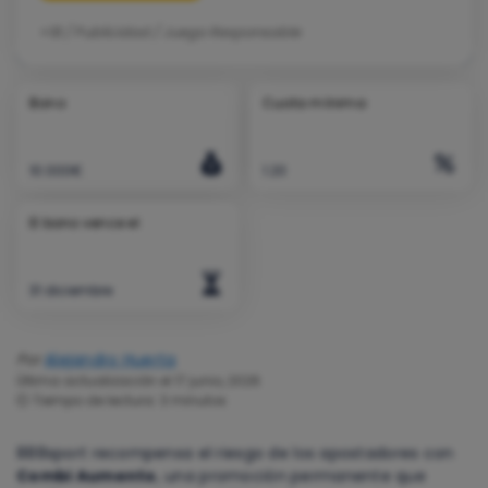
+18 / Publicidad / Juego Responsable
Bono
Cuota mínima
10.000€
1.20
El bono vence el
31 diciembre
Por
Alejandro Huerta
Última actualización el 17 junio, 2026
⏲️ Tiempo de lectura: 3 minutos
888sport recompensa el riesgo de los apostadores con
Combi Aumento
, una promoción permanente que