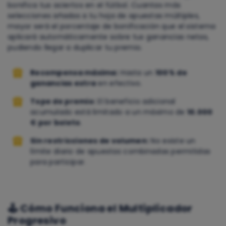
bonifica tus aciertos en el fútbol. Cuantas más
selecciones añadas a tu hoja de apuestas múltiples,
mayor será el porcentaje de bonificación que el sistema
aplicará automáticamente sobre tus ganancias netas,
pudiendo llegar a duplicar tu premio.
Recompensa máxima:
Hasta un
100% de
ganancias extra
en efectivo.
Tope de premio:
El beneficio adicional
acumulado está limitado a un máximo de
10.000
€ por boleto
.
Sin restricciones de volumen:
No existe un
límite diario de apuestas combinadas permitidas
para participar.
🕹️ Cómo Funciona el Multiplicador
Progresivo