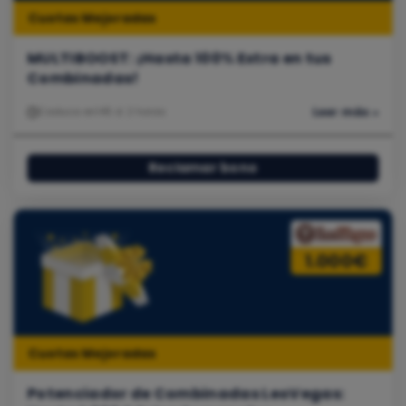
Cuotas Mejoradas
MULTIBOOST: ¡Hasta 100% Extra en tus
Combinadas!
Caduca en
145 d. 2 horas
Leer más »
Reclamar bono
1.000€
Cuotas Mejoradas
Potenciador de Combinadas LeoVegas: