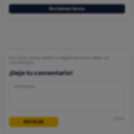
Reclamar bono
Por favor inicia sesión o regístrate para dejar un
comentario.
¡Deja tu comentario!
0
/500