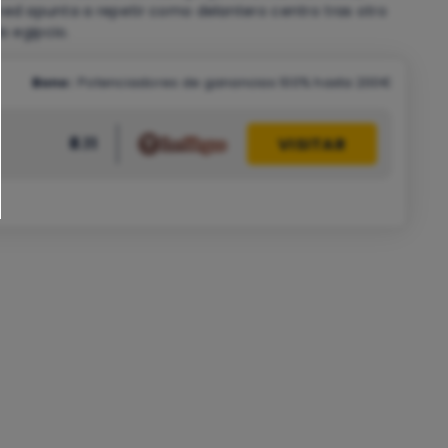
d apunta a repetir como delantero centro tras otro
o egipcio.
Bono:
Potenciadores de ganancias 100% hasta 200€
8.11
VISITAR