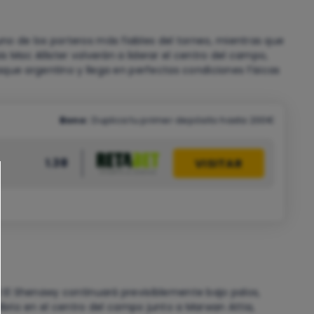
no de los porteros más fiables del torneo, mientras que
 Mac Allister volverán a liderar el centro del campo,
taque argentino y llega en perfectas condiciones físicas
Bono:
Duplica tu primer depósito hasta 200€
1.38
VISITAR
d El Shenawy continuará previsiblemente bajo palos,
rio en el centro del campo junto a Marwan Attia,