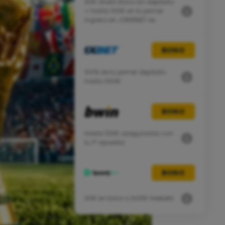
30€ Gratis Bono sin depósito
+ hasta 100€ en tu primer
ingreso en JOKERBET.es
BONO
100% de tu primer depósito
hasta 300€
BONO
Hasta 100€ asegurados con
tu 1ª apuesta
BONO
30€ en bono o 3x10€ freebets