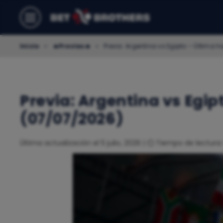
Inicio
»
🔥Previas🔥
»
Previa: Argentina vs Egipto – Última 
Previa: Argentina vs Egip
(07/07/2026)
Última actualización el 5 julio, 2026
|
⏲️ Tiempo de lectura