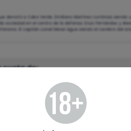
ue derrotó a Cabo Verde. Emiliano Martínez continúa siendo u
a sociedad en el centro de la defensa. Enzo Fernández y Alexis
ensiva. El capitán Lionel Messi sigue siendo el cerebro del a
a cuota de:
tantes tras la histórica victoria frente a Australia. Mohame
amed Abdelmonem y Rami Rabia. Hamdi Fathi aportará equilib