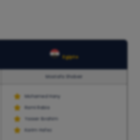
–
Egipto
Mostafa Shobeir
Mohamed Hany
Rami Rabia
Yasser Ibrahim
Karim Hafez