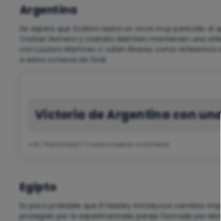
Argentina
Se espera que Scaloni repita un once muy parecido al q
Cristian Romero y Lisandro Martínez mantienen una sólid
con Lautaro Martínez o Julián Álvarez como referencia of
a estos octavos de final.
Victoria de Argentina con un
+18 / Publicidad / Cuotas sujetas a cambios
Egipto
Es poco probable que El Hadary introduzca cambios impor
protegido por la experimentada pareja formada por Moh