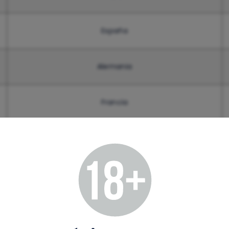
España
Alemania
Francia
Argentina
an favorito
es más famosas suelen pagarse más bajo de lo que deberían.
a no solo reciben apuestas por su nivel. También reciben diner