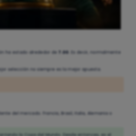
eón ha estado alrededor de
7.00
. Es decir, normalmente
mejor selección no siempre es la mejor apuesta.
te del mercado. Francia, Brasil, Italia, Alemania o
vantando la Copa del Mundo. Desde entonces, es el