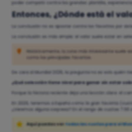
poder competir contra las grandes: plantilla, experienci
Entonces, ¿Dónde está el val
La conclusión no es apostar contra los favoritos por s
La conclusión es más simple: el valor suele estar en se
Históricamente, la zona más interesante suele est
como los principales favoritos.
De cara al Mundial 2026, la pregunta no es solo quién ti
¿Qué selección tiene nivel para ganar sin estar s
Porque la historia reciente deja una lección clara: el
En 2026, tenemos a España como la gran favorita (cuota 5
¿Veremos alguna sorpresa? En el rango de cuotas 7.00 a 
Aquí puedes ver
todas las cuotas para el Mu