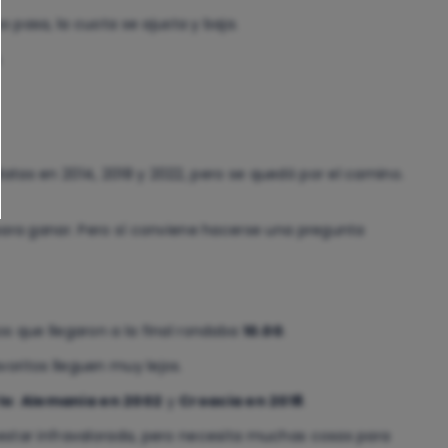
pasa, la cuota se ajusta y baja.
.
datas en 2014, 2018 y 2022, pero se quedó por el camino.
 para ganar. Pero sí conviene hacerse una pregunta
os que llegaron a la final rondaba
10.00
.
oritos lleguen muy lejos.
lo
:
Alemania en 2002
y
Croacia en 2018
.
 estar infravalorada, pero necesita muchas cosas para