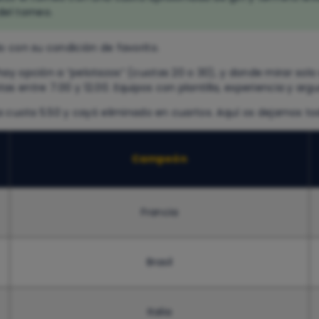
el torneo.
o con su condición de favorito.
ay opción a “pelotazos” (cuotas 20 o 30), y donde mirar solo a
 entre 7.00 y 12.00. Equipos con plantilla, experiencia y argu
 a cuota 5.50 y cayó eliminado en cuartos. Aquí os dejamos to
Campeón
Francia
Brasil
Italia