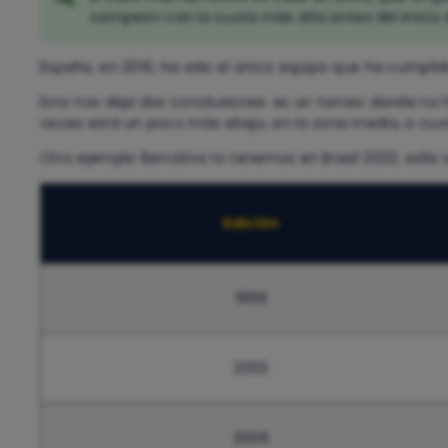
campeón con la cuota más alta antes del inicio d
España, en 2010, ha sido el único equipo que ha cumplid
Esto nos deja dos conclusiones: es un torneo donde no h
veces está un poco más abajo, en la zona media, a cuotas
Otro ejemplo llamativo lo tenemos en Brasil 2022: salía
Edición
1998
2002
2006