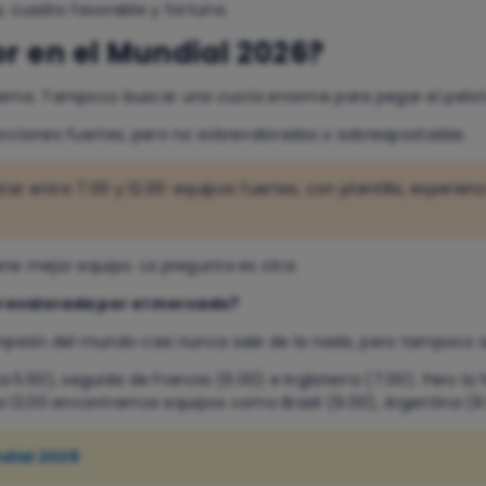
a, cuadro favorable y fortuna.
or en el Mundial 2026?
istema. Tampoco buscar una cuota enorme para pegar el pelot
lecciones fuertes, pero no sobrevaloradas o sobreapostadas.
ar entre 7.00 y 12.00: equipos fuertes, con plantilla, experi
ene mejor equipo. La pregunta es otra:
obrevalorada por el mercado?
 campeón del mundo casi nunca sale de la nada, pero tampoco 
.50), seguida de Francia (6.00) e Inglaterra (7.00). Pero la hi
12.00 encontramos equipos como Brasil (9.00), Argentina (9.0
ndial 2026