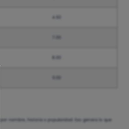
4.50
7.00
8.00
11.00
o por nombre, historia o popularidad. Eso genera lo que