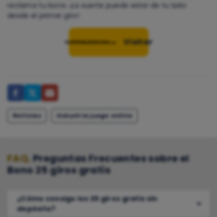
reclama tu bono. ¡La suerte puede estar de tu lado
desde el primer giro!
Visitar
Noticias
Industria juego online
FAQ.
Preguntas Frecuentes sobre el
Bono 25 giros gratis
¿Cómo consigo los 25 giros gratis sin
depósito?