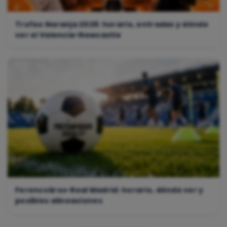
Trofeo Naranja 2026: horario, entradas y dónde
ver el Valencia-Newcastle
Ferencváros-Real Madrid: horario, dónde ver y
posibles alineaciones