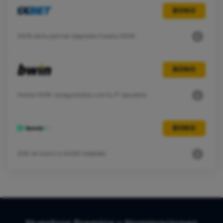
BONO
100% de tu primer depósito hasta 300€
BONO
Hasta 100€ asegurados con tu 1ª apuesta
BONO
30€ en bono o 3x10€ freebets