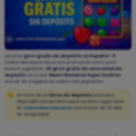
¿Buscas
giros gratis sin depósito en España
? 🎁
Casino Barcelona lanza una promoción única para
nuevos jugadores:
25 giros gratis sin necesidad de
depósito
en la slot
Sweet Bonanza Super Scatter
,
una de las tragaperras online más populares.
Se trata de un
bono sin depósito
exclusivo,
disponible únicamente para usuarios registrados
en
CasinoBarcelona.es
con menos de 30 días
de antigüedad.