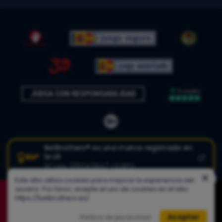
BetBrothers® es una marca registrada en
la UE
EU®
Nº reg. 019243847 • EUIPO
Este sitio utiliza cookies para mejorar la experiencia del
betbrothers.es no es un organizador de apuestas. Este es un
usuario. Por favor, acepte el uso de cookies en el sitio
portal meramente informativo.
https://betbrothers.es/
Copyright © 2026 Bet Brothers ES - Todos los derechos
reservados
Aceptar
Política de privacidad