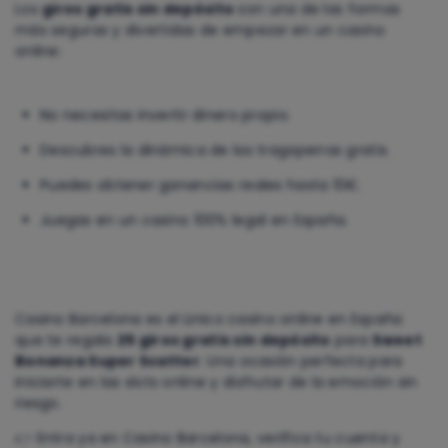
Los
giros gratis sin depósito
son una de las formas
más seguras y divertidas de empezar en un casino
online:
No necesitas invertir dinero propio.
Descubres la dinámica de las tragaperras gratis.
Puedes obtener ganancias reales hasta 10€.
Juegas en un casino 100% legal en España.
Casino Barcelona es el único casino online en España
que te regala
25 giros gratis sin depósito
para
Sweet
Bonanza Super Scatter
. Una ocasión perfecta para
iniciarte en las slots online y disfrutar de la emoción sin
riesgo.
👉 Entra ya en Casino Barcelona, verifica tu cuenta y