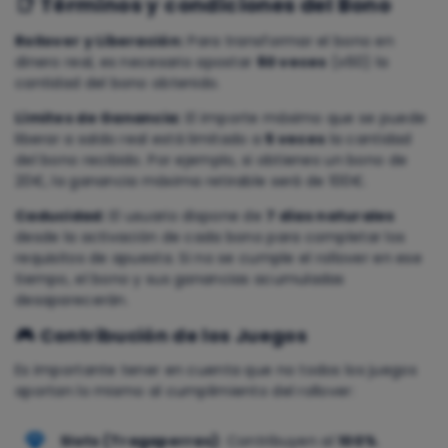
📑 Términos y condiciones del Bono
Rollover y Liberación:
Para transformar el bono en
dinero real, es necesario apostar
60 veces
(x60) la
cantidad del bono obtenido.
Límites de Ganancia:
El importe máximo que se puede
liberar a saldo real está limitado a
5 veces
la cantidad
del bono recibido. Por ejemplo, si obtienes un bono de
20€, la ganancia máxima retirable será de 100€.
Caducidad:
El usuario dispone de
7 días naturales
desde la activación de cada bono para completar los
requisitos de apuesta. Si no se cumple el rollover en ese
tiempo, el bono y sus ganancias acumuladas
desaparecerán.
🎮 Contribución de los Juegos
Es importante tener en cuenta que no todos los juegos
aportan lo mismo al cumplimiento del rollover:
Slots (Tragaperras)
: Contribuyen al
100%
.