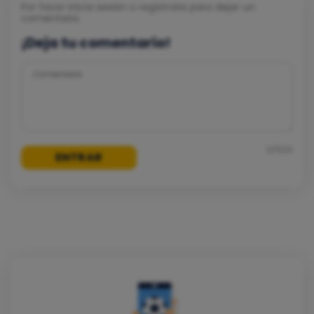
Por favor inicia sesión o regístrate para dejar un
comentario.
¡Deja tu comentario!
0
/500