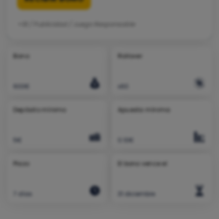
+18 / Publicidad / Juego Responsable
Bono
Rollover
600€
x60
Depósito mínimo
Apuesta mínima
5€
0.10€
Plazo
El bono vence el
7 días
31 diciembre