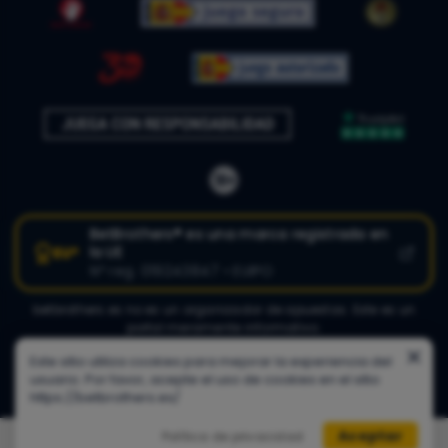
BetBrothers® es una marca registrada en
la UE
EU®
Nº reg. 019243847 • EUIPO
betbrothers.es no es un organizador de apuestas. Este es un
portal meramente informativo.
Copyright © 2026 Bet Brothers ES - Todos los derechos
Este sitio utiliza cookies para mejorar la experiencia del
reservados
usuario. Por favor, acepte el uso de cookies en el sitio
https://betbrothers.es/
Aceptar
Política de privacidad