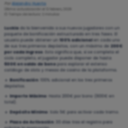
Por
Alejandro Huerta
Última actualización el 12 febrero, 2026
⏲️ Tiempo de lectura: 2 minutos
Luckia
da la bienvenida a sus nuevos jugadores con un
paquete de bonificación estructurado en tres fases. El
usuario puede obtener un
100% adicional
en cada uno
de sus tres primeros depósitos, con un máximo de
200€
por cada ingreso
. Esto significa que, si se completa el
ciclo completo, el jugador puede disponer de hasta
600€ en saldo de bono
para explorar el extenso
catálogo de slots y mesas de casino de la plataforma.
🔹
Bonificación
: 100% adicional en los tres primeros
depósitos.
🔹
Importe Máximo
: Hasta 200€ por bono (600€ en
total).
🔹
Depósito Mínimo
: Solo 5€ para activar cada tramo.
🔹
Plazo de Activación
: 30 días tras el registro para