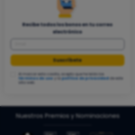
Recibe todos los bonos en tu correo
electrónico
Al marcar esta casilla, acepto que he leído los
términos de uso
y la
política de privacidad
de este
sitio web.
Nuestros Premios y Nominaciones