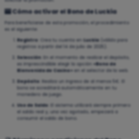
solicitar la promoción.
🎰 Cómo activar el Bono de Luckia
Para beneficiarse de esta promoción, el procedimiento
es el siguiente:
Registro
: Crea tu cuenta en
Luckia
(válido para
registros a partir del 14 de julio de 2025).
Selección
: En el momento de realizar el depósito,
es imprescindible elegir la opción
«Bono de
Bienvenida de Casino»
en el selector de la web.
Depósito
: Realiza un ingreso de al menos 5€. El
bono se acreditará automáticamente en tu
monedero de juego.
Uso de Saldo
: El sistema utilizará siempre primero
el saldo real y, una vez agotado, empezará a
consumir el saldo de bono.