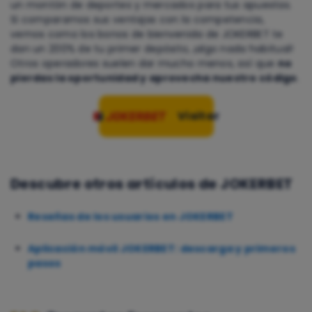
un montón de deportes y mercados para tus apuestas.
Si comparamos sus ventajas con la competencia,
vemos como los bonos de bienvenida de JOKERBET te
dan un 200% de tu primer depósito, ¡algo nada habitual!
Otros operadores suelen dar mucho menos, así que
no
pierdas la oportunidad y aprovecha nuestro código
.
Visitar
Descubre otros artículos de JOKERBET
Reseñas de los usuarios en JOKERBET
Aplicación móvil JOKERBET: descarga y primeros
pasos