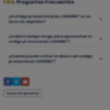
FAQ.
Preguntas Frecuentes
¿El código promocional de JOKERBET es un
bono sin depósito?
¿Cuánto tiempo tengo para aprovechar el
código promocional JOKERBET?
¿Cuándo puedo retirar el dinero del código
promocional JOKERBET?
Casas de apuestas