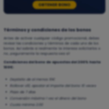
OBTENER BONO
Términos y condiciones de los bonos
Antes de activar cualquier código promocional, debes
revisar las condiciones y términos de cada uno de los
bonos. Así sabrás si realmente te interesa solicitarlos o
no, ¡seguramente la respuesta sea sí!
Condiciones del bono de apuestas del 200% hasta
100€:
Depósito de al menos 10€
Rollover x10, apostar el importe del bono 10 veces
Plazo de 7 días
Conversión máxima 1 vez el dinero del bono
Cuota minima 2.00