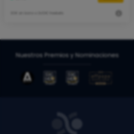
30€ en bono o 3x10€ freebets
Nuestros Premios y Nominaciones