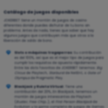
Catálogo de juegos disponibles
JOKERBET tiene un montón de juegos de casino
diferentes donde puedes disfrutar de tu bono sin
problema. Antes de nada, tienes que saber que hay
algunos juegos que contribuyen más que otros a la
liberación de saldo de bono.
Slots o máquinas tragaperras:
Su contribución
es del 100%, así que es el mejor tipo de juegos para
cumplir los requisitos de apuesta rápidamente.
Entre las slots favoritas de JOKERBET tenemos:
Big
Circus
de Playtech,
Starburst
de NetEnt, o
Gate of
Olympus
de Pragmatic Play.
Blackjack y Ruleta Virtual:
Tiene una
contribución del 20%, En Blackjack, tenemos un
montón de juegos interesantes de Playtech
(
Buster, Free Chip
…), el
First Person Blackjack
de
Evolution y la gama completa de juegos de Games