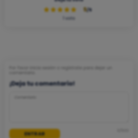
5
/5
1
voto
Por favor inicia sesión o regístrate para dejar un
comentario.
¡Deja tu comentario!
0
/500