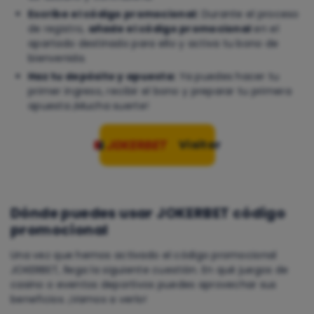
Escribe el código promocional:
Durante el proceso
de registro,
añade el código promocional
en el
apartado destinado para ello y activa tu bono de
bienvenida.
Haz tu depósito y apuesta:
Ya puedes hacer tu
primer ingreso, recibir el bono y preparar tu primera
apuesta ¡Mucha suerte!
Visitar
Dónde puedes usar JOKERBET código
promocional
Una vez que hemos activado el código promocional
JOKERBET, llega la siguiente cuestión. En qué juegos de
casino o eventos deportivos puedes aprovechar sus
beneficios. ¡Vamos a verlo!