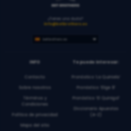
¿Tienes una duda?
info@betbrothers.es
betbrothers.es
INFO
Te puede interesar:
Contacto
Pronóstico ‘La Quiniela’
Sobre nosotros
Pronóstico ‘Elige 8’
Términos y
Pronóstico ‘El Quinigol’
Condiciones
Diccionario Apuestas
Política de privacidad
(A-Z)
Mapa del sitio