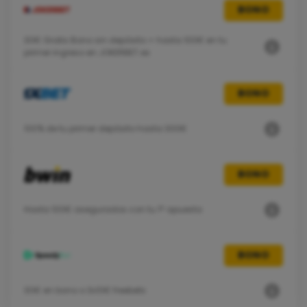
BONO
30€ Gratis Bono sin depósito + hasta 100€ en tu
primer ingreso en JOKERBET.es
BONO
100% de tu primer depósito hasta 300€
BONO
Hasta 100€ asegurados con tu 1ª apuesta
BONO
30€ en bono o 3x10€ freebets