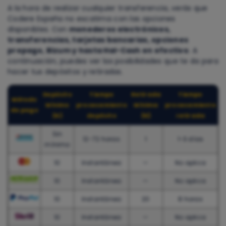
A la hora de realizar cualquier transferencia, verás que
Codere España no escatima con las opciones
disponibles. Con
monederos electrónicos,
transferencias, tarjetas bancarias, opciones
prepago, Bizum y hasta Hal-Cash en efectivo
. A
continuación, puedes ver las posibilidades que te da para
hacer tus depósitos y retiradas.
Depósito
Tiempo
Retirada
Tiempo
Método
Mínimo
procesamiento
Mínima
procesamiento
de pago
(€)
depósito
(€)
retirada
Sin
12-72 horas
1
1-3 días
mínimo
10
Instantánea
—
No aplica
10
Instantánea
—
No aplica
10
Instantánea
20
8 horas
10
Instantánea
—
No aplica