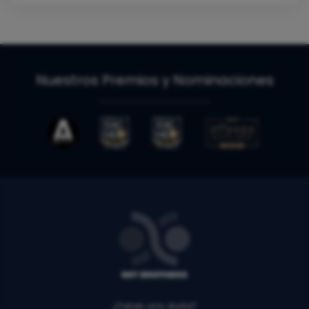
Nuestros Premios y Nominaciones
¿Tienes una duda?