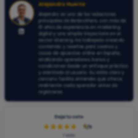
Alejandro Huerta
Alejandro es uno de los redactores
principales de Betbrothers, con más de
10 años de experiencia en marketing
digital y una amplia trayectoria en el
sector iGaming. Ha trabajado creando
contenido y reseñas para casinos y
casas de apuestas online en España,
analizando operadores, bonos y
condiciones desde un enfoque práctico
y orientado al usuario. Su estilo claro y
cercano facilita entender qué ofrece
realmente cada operador antes de
registrarse.
Deja tu voto
5
/5
1
voto