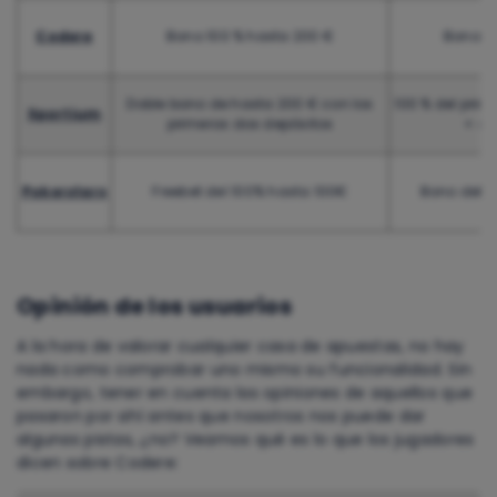
Codere
Bono 100 % hasta 200 €
Bono 1
Doble bono de hasta 200 € con los
100 % del prim
Sportium
primeros dos depósitos
+ ot
Pokerstars
Freebet del 100% hasta 100€
Bono del 1
Opinión de los usuarios
A la hora de valorar cualquier casa de apuestas, no hay
nada como comprobar uno mismo su funcionalidad. Sin
embargo, tener en cuenta las opiniones de aquellos que
pasaron por ahí antes que nosotros nos puede dar
algunas pistas, ¿no? Veamos qué es lo que los jugadores
dicen sobre Codere: