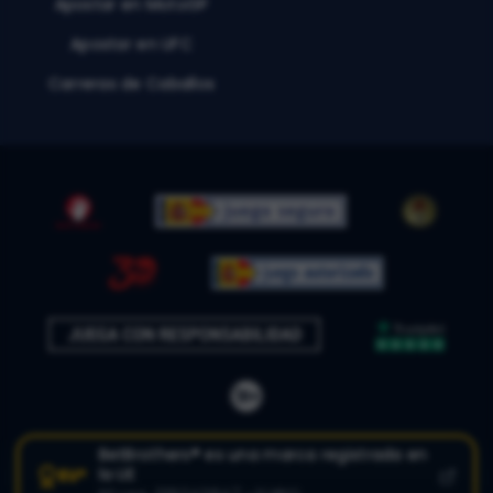
Apostar en MotoGP
Apostar en UFC
Carreras de Caballos
BetBrothers® es una marca registrada en
la UE
EU®