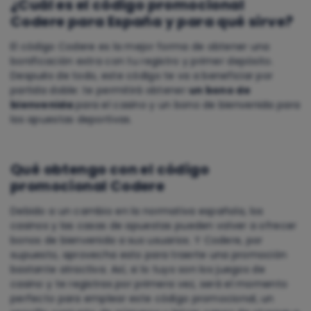
¿Cuál es el código promocional
Codere para España y para qué sirve?
El código Codere es la mejor forma de obtener una
bonificación extra con tu registro y primer depósito.
Después de todo, este código te va a beneficiar por
partida doble: te permitirá obtener
un bono de
bienvenida
para el casino y un bono de bienvenida para
las apuestas deportivas.
Qué obtengo con el código
promocional Codere
Debido a un cambio en la normativa española, los
casinos y las casas de apuestas pueden volver a ofrecer
bonos de bienvenida a sus usuarios. Y Codere, por
supuesto, aprovecha esto para traerte una promoción
bastante atractiva. Así, si lo tuyo son los juegos de
casino y te registras por primera vez, será el momento
perfecto para emplear este código promocional, un