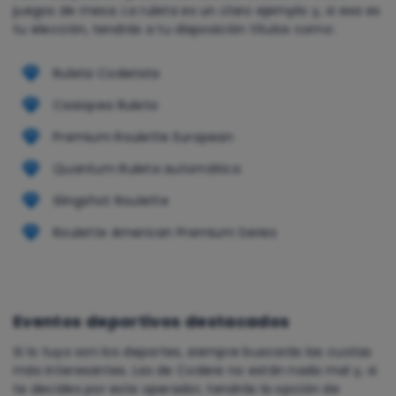
juegos de mesa. La ruleta es un claro ejemplo y, si esa es
tu elección, tendrás a tu disposición títulos como:
Ruleta Coderista
Casiopea Ruleta
Premium Roulette European
Quantum Ruleta automática
Slingshot Roulette
Roulette American Premium Series
Eventos deportivos destacados
Si lo tuyo son los deportes, siempre buscarás las cuotas
más interesantes. Las de Codere no están nada mal y, si
te decides por este operador, tendrás la opción de