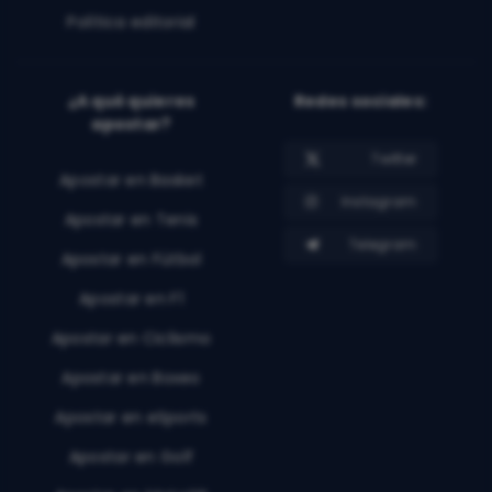
Política editorial
¿A qué quieres
Redes sociales:
apostar?
Twitter
Apostar en Basket
Instagram
Apostar en Tenis
Telegram
Apostar en Fútbol
Apostar en F1
Apostar en Ciclismo
Apostar en Boxeo
Apostar en eSports
Apostar en Golf