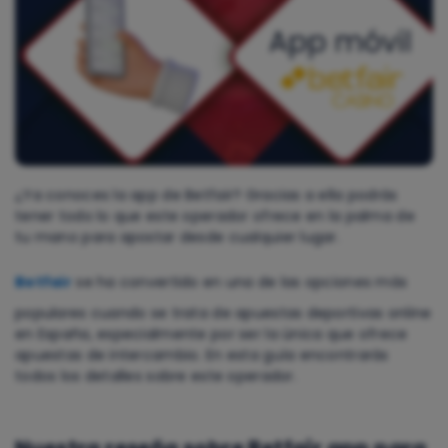
¿Ya conoces la app de Betfair? Gracias a ella podrás
tener todo lo que este operador ofrece en la palma de
tu mano para apostar desde cualquier lugar.
Betfair
se ha convertido en una de las opciones más
populares cuando se trata de apuestas deportivas online
en España, especialmente por ser la única que ofrece
apuestas de intercambio. En esta guía encontrarás
todos los detalles sobre este operador.