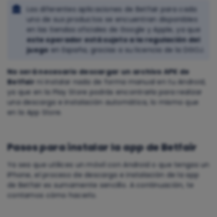
Las diferentes aplicaciones de Betfair para cada
uno de sus productos se encuentran disponibles
en las tiendas oficiales de Google y Apple, ya que
este operador está sujeto a la regulación del
juego
en España, gracias a su licencia de la DGOJ.
No será necesario descargar un archivo APK de
Betfair
ni instalar nada de forma manual en tu Android,
ya que en la Play Store podrás encontrarla para realizar
una descarga e instalación automática, lo mismo que
en la App Store.
Pasos para instalar la app de Betfair
Ya sea que utilices un móvil con Android o que tengas un
iPhone, el proceso de descarga e instalación de la app
de Betfair es sumamente sencillo. A continuación, te
contamos cómo hacerlo.