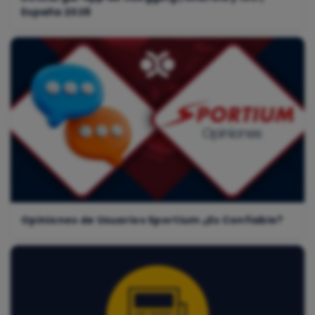
España 2026
Opiniones de Usuarios Sportium ¿Es Confiable?