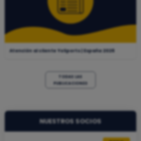
Atención al cliente YoSports | España 2026
TODAS LAS
PUBLICACIONES
NUESTROS SOCIOS