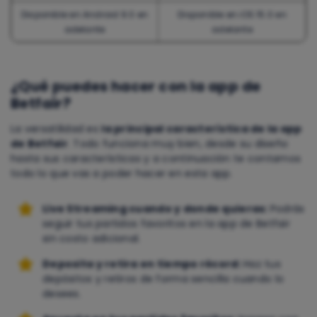
Disponible en Android 9.0 en
Disponible en iOS 15.0 en
adelante
adelante
¿Qué puedes hacer con la app de
Betfair?
La versatilidad es
la principal característica de la app
de Betfair
. Todo funciona muy bien, desde su diseño
hasta sus características y a continuación te contamos
todo lo que vas a poder hacer en esta app.
Live Streaming cuando y donde quieras:
Podrás
seguir tus partidos favoritos en la app de Betfair
sin costo adicional.
Deposita y retira en tiempo récord:
Haz tus
depósitos y retiros de forma sencilla cuando lo
desees.