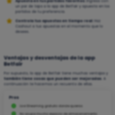
Apuesta en tus partidos favoritos:
Ingresa con
un par de taps a la app de Betfair y apuesta en los
partidos de tu preferencia.
Controla tus apuestas en tiempo real:
Haz
Cashout a tus apuestas en el momento que lo
desees.
Ventajas y desventajas de la app
Betfair
Por supuesto, la app de Betfair tiene muchas ventajas y
también tiene cosas que pueden ser mejoradas
. A
continuación te hacemos un recuento de ellas.
Pros
Live Streaming gratuito donde quieras
No ocupa mucho espacio de almacenamiento