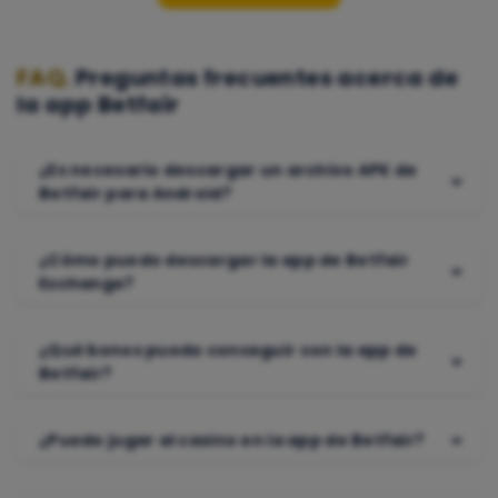
FAQ.
Preguntas frecuentes acerca de
la app Betfair
¿Es necesario descargar un archivo APK de
Betfair para Android?
¿Cómo puedo descargar la app de Betfair
Exchange?
¿Qué bonos puedo conseguir con la app de
Betfair?
¿Puedo jugar al casino en la app de Betfair?