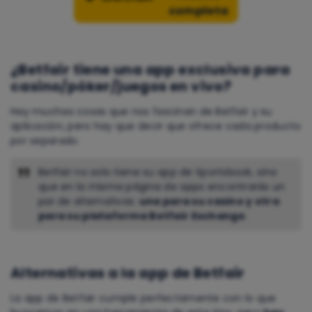
completa
¿Betfair tiene una app exclusiva para
casino/póker/juegos en vivo?
Hay muchas cosas que nos fascinan de Betfair y su
aplicación, pero hay que decir que ofrece cada producto
por separado.
Betfair no solo tiene su app de Sportsbook, sino
que en la misma página de apps encontrarás un
par de alternativas:
una para su casino y otra
para su plataforma Betfair Exchange
.
Alternativas a la app de Betfair
La app de Betfair cumple perfectamente con lo que