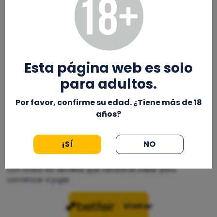
En resumen, te presentamos los puntos a destacar de
esta app móvil:
Disponible en Android y iOS
100% gratuita y se puede descargar en las tiendas
Esta página web es solo
oficiales
para adultos.
Puedes usar el Live Streaming en cualquier lugar
Por favor, confirme su edad. ¿Tiene más de 18
Hay una app de Betfair Exchange por separado
años?
Si necesitas toda la información detallada acerca de
¡SÍ
NO
esta casa de apuestas, te recomendamos esta
nota
con todos los detalles que necesitas saber para
comenzar a jugar.
Visitar