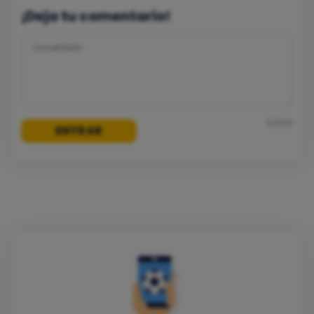
¡Deja tu comentario!
0
/500