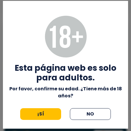
Reclamar bono
200€
Esta página web es solo
Bienvenida
para adultos.
Betway: Bono de Bienvenida de Deportes –
Hasta 200€ en Free Bets
Por favor, confirme su edad. ¿Tiene más de 18
años?
Caduca en
147 d. 22 horas
Leer más »
Reclamar bono
¡SÍ
NO