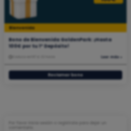
Bienvenida
Bono de Bienvenida GoldenPark: ¡Hasta
100€ por tu 1º Depósito!
Caduca en
147 d. 22 horas
Leer más »
Reclamar bono
Por favor inicia sesión o regístrate para dejar un
comentario.