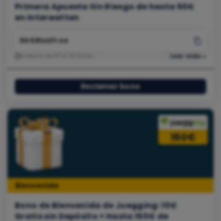
Primera Apuesta Sin Riesgo de hasta 50€
en Interwetten
50€RiskFree
Caduca en
147 d. 22 horas
Leer más »
Reclamar bono
160€
Bienvenida
Bono de Bienvenida de Juegging: 10€
Gratis sin Depósito + Hasta 150€ de