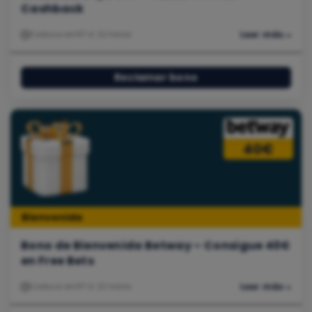
Cashback
Caduca en
147 d. 22 horas
Leer más »
Reclamar bono
40€
Bienvenida
Bono de Bienvenida Betway – Consigue 40€
en Free Bets
Caduca en
147 d. 22 horas
Leer más »