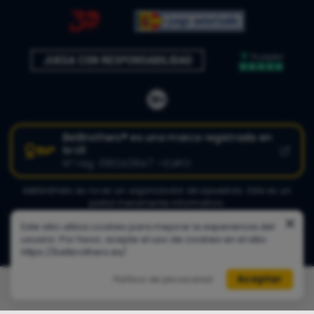
BetBrothers® es una marca registrada en
la UE
EU®
Nº reg. 019243847 • EUIPO
betbrothers.es no es un organizador de apuestas. Este es un
portal meramente informativo.
Copyright © 2026 Bet Brothers ES - Todos los derechos
Este sitio utiliza cookies para mejorar la experiencia del
reservados
usuario. Por favor, acepte el uso de cookies en el sitio
https://betbrothers.es/
Aceptar
Política de privacidad