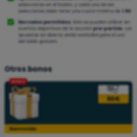
selecciones en el boleto, y cada una de las
selecciones debe tener una cuota mínima de
1.90
.
Mercados permitidos:
Solo se pueden utilizar en
eventos deportivos de la sección
pre-partido
. Las
apuestas en directo están excluidas para el uso
del saldo gratuito.
Otros bonos
NUEVO
50€
Bienvenida