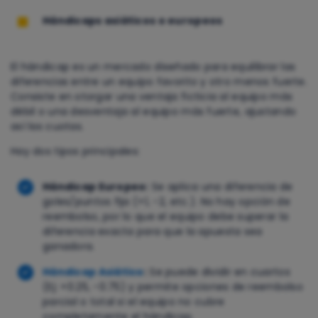
Hándicaps asiáticos o europeos
El hándicap es un mercado diseñado para equilibrar las
diferencias entre un equipo favorito y otro menos fuerte.
Consiste en otorgar una ventaja ficticia al equipo más
débil o una desventaja al equipo más fuerte, ajustando
así las cuotas.
Hay dos tipos principales:
Hándicap Europeo:
Se aplica una diferencia de
goles/puntos fija (+1, -2, etc.). No hay opción de
reembolso, por lo que el equipo debe superar la
diferencia exacta para que la apuesta sea
ganadora.
Hándicap Asiático
:
Se puede dividir en cuartos
(Ej: +0.25, -0.75) y permite opciones de reembolso
parcial o total si el equipo no cubre
completamente el hándicap.