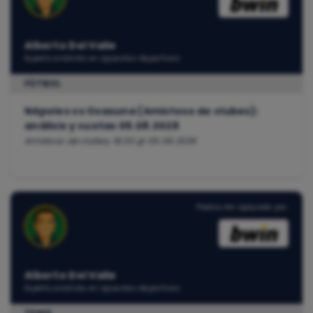
Alberto Del Valle
Experto analista en apuestas deportivas
FÚTBOL
Nápoles vs Osasuna (Amistoso de clubes):
análisis y cuotas 05.08.2026
Amistoso de clubes, 18:30 @ 05.08.2026
Predicción apoyada por:
Alberto Del Valle
Experto analista en apuestas deportivas