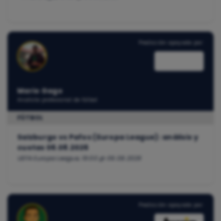
Predicción apoyada por:
Mario Gago
Analista profesional de fútbol
FÚTBOL
Salzburgo vs Pafos (Europa League): análisis y
cuotas 06.08.2026
UEFA Europa League, 19:00 @ 06.08.2026
Predicción apoyada por: