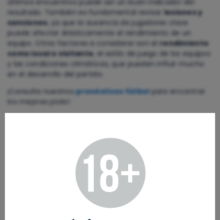
últimos encuentros puede ser un buen indicador del
resultado. También es fundamental revisar
lesiones y
sanciones
, ya que la ausencia de jugadores clave
puede afectar drásticamente el rendimiento de un
equipo. Otros factores a considerar son el
rendimiento
como local o visitante
, el estilo de juego de los equipos
y las condiciones climáticas, que pueden influir mucho
en el desarrollo del partido.
¡Consulta nuestros
pronósticos fútbol
para encontrar
los mejores picks!
¿Quiéres saber más sobre apuestas de fútbol? No
te pierdas nuestra "
Guía completa para
apostar a fútbol
"
Tenis
Con torneos todo el año y mercados como ganador del
set o total de juegos, el tenis ofrece grandes opciones