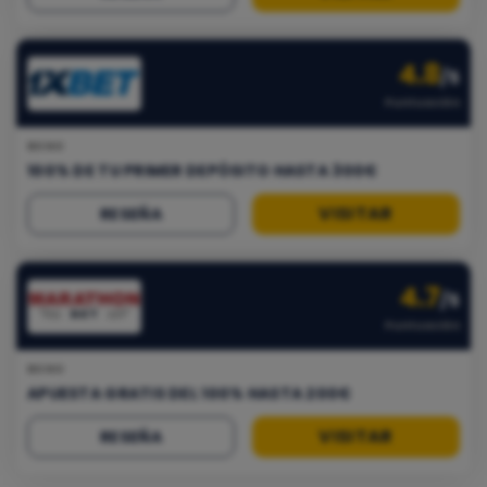
4.8
/5
Puntuación
BONO
100% DE TU PRIMER DEPÓSITO HASTA 300€
VISITAR
RESEÑA
4.7
/5
Puntuación
BONO
APUESTA GRATIS DEL 100% HASTA 200€
VISITAR
RESEÑA