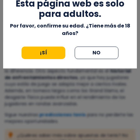
Esta página web es solo
para apostar. Es un deporte muy interesante para los
apostadores porque se juega durante todo el año con
para adultos.
torneos en diferentes superficies: tierra batida, césped y
pista dura. Cada una de estas superficies favorece a
Por favor, confirme su edad. ¿Tiene más de 18
ciertos jugadores, por lo que conocer las estadísticas de
años?
cada tenista en cada tipo de cancha es clave para
hacer buenos pronósticos.
También es importante analizar el
estado físico y
¡SÍ
NO
mental de los jugadores
, ya que al ser un deporte
individual, cualquier bajón de rendimiento puede marcar
la diferencia. Otro aspecto fundamental es el
historial
de enfrentamientos directos
, ya que hay jugadores
cuyo estilo de juego se adapta mejor a ciertos rivales.
Además, en torneos largos como los Grand Slams, el
desgaste físico puede influir en el rendimiento de los
jugadores en rondas avanzadas.
Sigue nuestras
predicciones tenis
para no perderte las
mejores oportunidades.
¿Quiéres saber más sobre apuestas de tenis? No