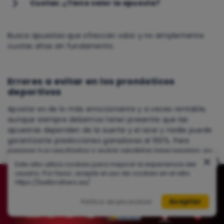
Cuotas: ¿Tiene valor la apuesta?
Busca apuestas que ofrezcan valor y no simplemente
cuotas altas sin fundamento.
Errores a evitar en los pronósticos
deportivos
Apostar es de lo más emocionante y a veces rentable,
aunque siempre debemos tener presente que las
apuestas dependen de la suerte y el azar y nadie puede
garantizarte predicciones ganadoras al 100%. Para
mejorar tus resultados y evitar pérdidas innecesarias, es
clave conocer los errores más comunes en los
Este sitio utiliza cookies para mejorar la experiencia del
pronósticos deportivos y cómo evitarlos. Aquí te
usuario. Por favor, acepte el uso de cookies en el sitio
https://betbrothers.es/
dejamos los fallos más frecuentes y consejos para que
no caigas en ellos:
Aceptar
Política de privacidad
Apostar sin análisis
: Confiar en la intuición o en