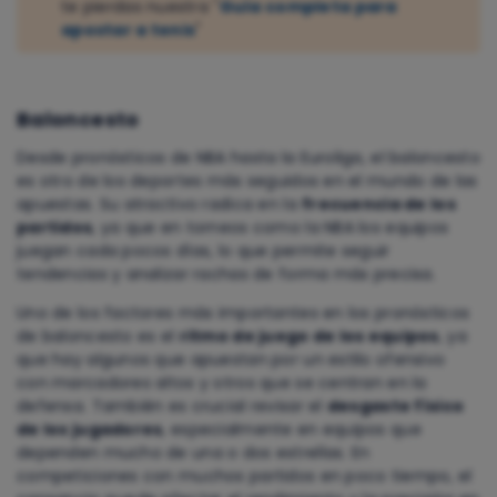
te pierdas nuestra "
Guía completa para
apostar a tenis
"
Baloncesto
Desde pronósticos de NBA hasta la Euroliga, el baloncesto
es otro de los deportes más seguidos en el mundo de las
apuestas. Su atractivo radica en la
frecuencia de los
partidos
, ya que en torneos como la NBA los equipos
juegan cada pocos días, lo que permite seguir
tendencias y analizar rachas de forma más precisa.
Uno de los factores más importantes en los pronósticos
de baloncesto es el
ritmo de juego de los equipos
, ya
que hay algunos que apuestan por un estilo ofensivo
con marcadores altos y otros que se centran en la
defensa. También es crucial revisar el
desgaste físico
de los jugadores
, especialmente en equipos que
dependen mucho de una o dos estrellas. En
competiciones con muchos partidos en poco tiempo, el