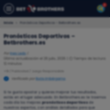
Inicio
»
Pronósticos Deportivos – Betbrothers.es
Pronósticos Deportivos –
Betbrothers.es
Por
Ines Ledo
|
Última actualización el 26 julio, 2026
⏲️ Tiempo de lectura:
12 minutos
+18 / Publicidad / Juego Responsable
Verificado por
Borja Imbérgamo
Si te gusta apostar y quieres mejorar tus resultados,
estás en el lugar adecuado. En Betbrothers.es te traemos
cada día los mejores
pronósticos deportivos
de
nuestros expertos, con análisis detallados para que