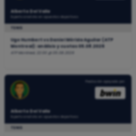
Alberto Del Valle
Experto analista en apuestas deportivas
TENIS
Ugo Humbert vs Daniel Mérida Aguilar (ATP
Montreal): análisis y cuotas 05.08.2026
ATP Montreal, 22:00 @ 05.08.2026
Predicción apoyada por:
Alberto Del Valle
Experto analista en apuestas deportivas
TENIS