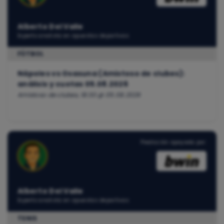
Alberto Del Valle
Experto analista en apuestas deportivas
FÚTBOL
Nápoles vs Osasuna (Amistoso de clubes):
análisis y cuotas 05.08.2026
Amistoso de clubes, 18:30 @ 05.08.2026
Predicción apoyada por:
Alberto Del Valle
Experto analista en apuestas deportivas
TENIS