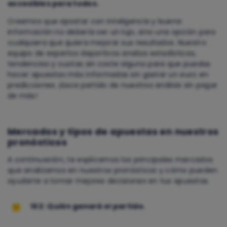
accesibles para todos.
Creemos que apostar con inteligencia y buena
información no debería ser un lujo, sino una opción para
cualquiera que quiera mejorar sus resultados. Nuestro
equipo de expertos deportivos analiza estadísticas,
tendencias y cuotas sin coste alguno para que puedas
hacer apuestas más informadas sin gastar un euro en
predicciones. ¡Saca partido de nuestros análisis sin pagar
de más!
Mercados y tipos de apuestas en nuestros
pronósticos
A continuación, te explicamos los principales mercados
que analizamos en nuestros pronósticos y cómo pueden
ayudarte a tomar mejores decisiones en tus apuestas.
1X2:
Quién ganará el partido.