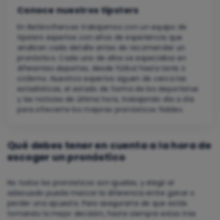
Conoce nuestros tipsters
En Betbrothers.es trabajamos con un equipo de
tipsters expertos con años de experiencia que
analizan cada detalle antes de recomendar un
pronóstico. Cada uno de ellos se especializa en
diferentes deportes, desde fútbol hasta tenis o
ciclismo. Nuestros expertos siguen de cerca las
estadísticas, el estado de forma de los deportistas
y las noticias de última hora, trabajando día a día
para ofrecerte los mejores pronósticos fiables.
Qué debes tener en cuenta a la hora de
escoger un pronóstico
No todos los pronósticos son iguales, y elegir el
adecuado puede marcar la diferencia entre ganar o
perder una apuesta. Para asegurarte de que estás
tomando la mejor decisión, hazte siempre estas tres