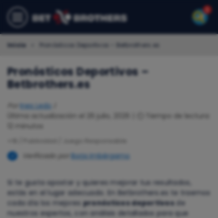
Inicio
»
Pronósticos Deportivos – Betbrothers.es
Pronósticos Deportivos –
Betbrothers.es
Por
Ines Ledo
|
Última actualización el 26 julio, 2026
⏲️ Tiempo de lectura:
12 minutos
+18 / Publicidad / Juego Responsable
Verificado por
Borja Imbérgamo
Si te gusta apostar y quieres mejorar tus resultados,
estás en el lugar adecuado. En Betbrothers.es te traemos
cada día los mejores
pronósticos deportivos
de
nuestros expertos, con análisis detallados para que