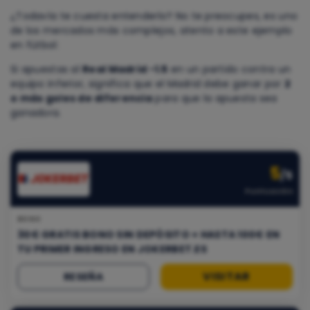
¿Todavía te cuesta entenderlo? No te preocupes, es uno
de los mercados más complejos, atento a este ejemplo
en fútbol:
Si apuestas al
Real Madrid -1.5
en un partido contra un
equipo inferior, significa que el Madrid debe ganar por
2
o más goles de diferencia
para que la apuesta sea
ganadora.
5
/5
Puntuación
BONO
30€ GRATIS BONO SIN DEPÓSITO + HASTA 100€ EN
TU PRIMER INGRESO EN JOKERBET.ES
VISITAR
RESEÑA