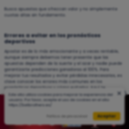
Busca apuestas que ofrezcan valor y no simplemente
cuotas altas sin fundamento.
Errores a evitar en los pronósticos
deportivos
Apostar es de lo más emocionante y a veces rentable,
aunque siempre debemos tener presente que las
apuestas dependen de la suerte y el azar y nadie puede
garantizarte predicciones ganadoras al 100%. Para
mejorar tus resultados y evitar pérdidas innecesarias, es
clave conocer los errores más comunes en los
pronósticos deportivos y cómo evitarlos. Aquí te
dejamos los fallos más frecuentes y consejos para que
Este sitio utiliza cookies para mejorar la experiencia del
no caigas en ellos:
usuario. Por favor, acepte el uso de cookies en el sitio
https://betbrothers.es/
Apostar sin análisis
: Confiar en la intuición o en
Aceptar
Política de privacidad
corazonadas sin revisar estadísticas y datos es un
error grave. Siempre revisa el rendimiento de los