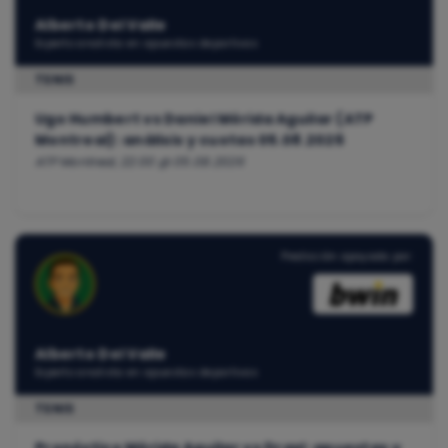
Alberto Del Valle
Experto analista en apuestas deportivas
TENIS
Ugo Humbert vs Daniel Mérida Aguilar (ATP
Montreal): análisis y cuotas 05.08.2026
ATP Montreal, 22:00 @ 05.08.2026
Predicción apoyada por:
Alberto Del Valle
Experto analista en apuestas deportivas
TENIS