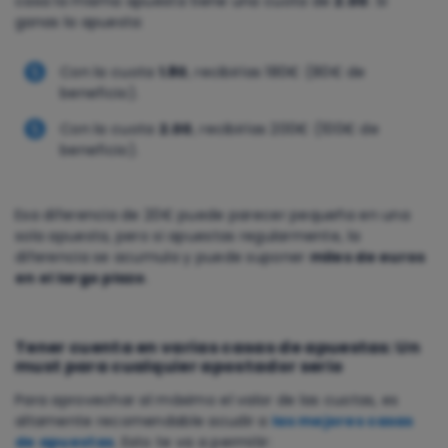
casa la misma apuesta tiene una cuota de
2.00
. Si
ganas la apuesta:
Con la cuota
1.80
, recibirías 180€ (80€ de
beneficio).
Con la cuota
2.00
, recibirías 200€ (100€ de
beneficio).
Esa diferencia de 20€ puede parecer pequeña en una
sola apuesta, pero si apuestas regularmente, la
diferencia se acumula y puede suponer
miles de euros
en el largo plazo
.
Tener cuenta en varias casas de apuestas: Un
must para cualquier apostador serio
Para aprovechar al máximo el valor de las cuotas, es
altamente recomendable acudir a
las mejores casas
de apuestas
. Esto te va a permitir: