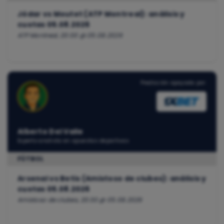
Jódar vs Moutet (ATP Montreal): análisis y
cuotas 05.08.2026
ATP Montreal, 20:00 @ 05.08.2026
Predicción apoyada por:
Alberto Del Valle
Experto analista en apuestas deportivas
FÚTBOL
Arsenal vs Betis (Amistoso de clubes): análisis y
cuotas 05.08.2026
Amistoso de clubes, 20:30 @ 05.08.2026