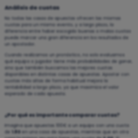
Análisis de cuotas
No todas las casas de apuestas ofrecen las mismas
cuotas para un mismo evento, y a largo plazo, la
diferencia entre haber escogido buenas o malas cuotas
puede marcar una gran diferencia en los resultados de
un apostador.
Cuando realizamos un pronóstico, no solo evaluamos
qué equipo o jugador tiene más probabilidades de ganar,
sino que también buscamos las mejores cuotas
disponibles en distintas casas de apuestas. Apostar con
cuotas más altas de forma habitual mejora la
rentabilidad a largo plazo, ya que maximiza el valor
esperado de cada apuesta.
¿Por qué es importante comparar cuotas?
Imagina que apuestas 100€ a un equipo con una cuota
de
1.80
en una casa de apuestas, mientras que en otra