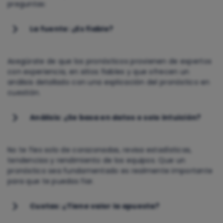
preguntas:
La fuente: ¿Es fiable?
Asegúrate de que los pronósticos provienen de expertos
con experiencia, en sitios fiables y que ofrecen un
análisis detallado con una explicación del pronóstico en
cuestión.
Análisis: ¿Se basa en datos o solo intuición?
No te fíes solo de corazonadas, revisa estadísticas,
tendencias y rendimiento de los equipos. Que un
pronóstico sea fundamentado es realmente importante
para que te puedas fiar.
Cuotas: ¿Tiene valor la apuesta?