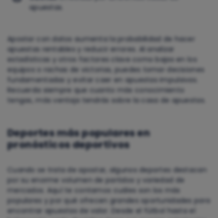
apuestas.
Apostar con datos aumenta la probabilidad de hacer
apuestas rentables y reducir errores. Al analizar
estadísticas y otros factores clave como bajas en los
equipos o rachas de victorias, puedes tomar decisiones
fundamentadas y evitar caer en apuestas impulsivas.
Recuerda siempre que cuanto más conocimiento
tengas, más ventaja tendrás sobre la casa de apuestas.
Deportes más populares en
pronósticos deportivos
Cuando se trata de apostar, algunos deportes destacan
por su enorme volumen de partidos y variedad de
mercados. Aquí te contamos cuáles son los más
populares y por qué ofrecen grandes oportunidades para
encontrar apuestas de valor. Desde el fútbol hasta el